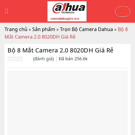
Skip
to
content
Trang chủ
»
Sản phẩm
»
Trọn Bộ Camera Dahua
»
Bộ 8
Mắt Camera 2.0 8020DH Giá Rẻ
Bộ 8 Mắt Camera 2.0 8020DH Giá Rẻ
(đánh giá)
Đã bán
256.6k
Được
xếp
hạng
0.0
5
sao