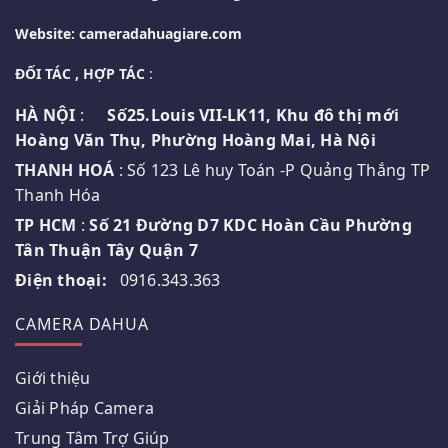
Website: cameradahuagiare.com
ĐỐI TÁC , HỢP TÁC
:
HÀ NỘI
:
Số25.Louis VII-LK11, Khu đô thị mới
Hoàng Văn Thụ, Phường Hoàng Mai, Hà Nội
THANH HOÁ
: Số 123 Lê huy Toán -P Quảng Thắng TP
Thanh Hóa
TP HCM
:
Số 21 Đường D7 KDC Hoàn Cầu Phường
Tân Thuận Tây Quận 7
Điện thoại:
0916.343.363
CAMERA DAHUA
Giới thiệu
Giải Pháp Camera
Trung Tâm Trợ Giúp