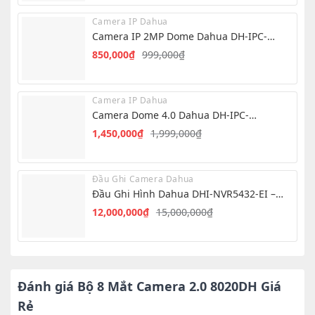
là:
tại
Camera IP Dahua
2,950,000₫.
là:
Camera IP 2MP Dome Dahua DH-IPC-
2,500,000₫.
T1E29-A-IL
850,000
₫
999,000
₫
Giá
Giá
gốc
hiện
là:
tại
Camera IP Dahua
999,000₫.
là:
Camera Dome 4.0 Dahua DH-IPC-
850,000₫.
HDW1439V-A-IL
1,450,000
₫
1,999,000
₫
Giá
Giá
gốc
hiện
là:
tại
Đầu Ghi Camera Dahua
1,999,000₫.
là:
Đầu Ghi Hình Dahua DHI-NVR5432-EI –
1,450,000₫.
NVR 32 Kênh AI
12,000,000
₫
15,000,000
₫
Giá
Giá
gốc
hiện
là:
tại
15,000,000₫.
là:
12,000,000₫.
Đánh giá Bộ 8 Mắt Camera 2.0 8020DH Giá
Rẻ