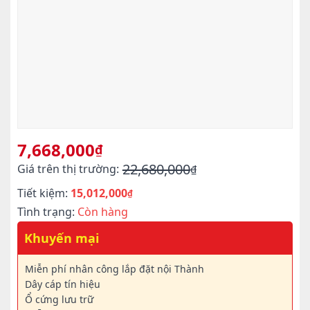
7,668,000
₫
22,680,000
Giá trên thị trường:
₫
Giá
Giá
Tiết kiệm:
15,012,000
gốc
hiện
₫
là:
tại
Tình trạng:
Còn hàng
22,680,000₫.
là:
Khuyến mại
7,668,000₫.
Miễn phí nhân công lắp đặt nội Thành
Dây cáp tín hiệu
Ổ cứng lưu trữ