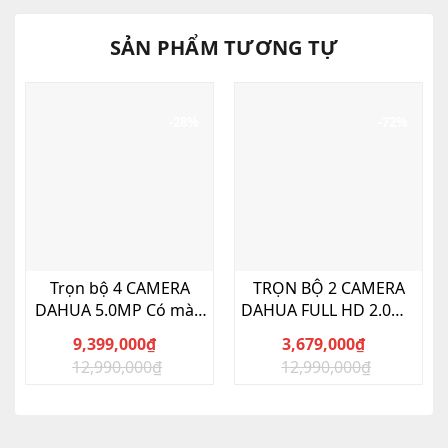
SẢN PHẨM TƯƠNG TỰ
-28%
-72%
Trọn bộ 4 CAMERA
TRỌN BỘ 2 CAMERA
DAHUA 5.0MP Có màu
DAHUA FULL HD 2.0MP
ban đêm, có mic
CÓ MÀU BAN ĐÊM,
9,399,000
₫
3,679,000
₫
TÍCH HỢP MIC THU ÂM
12,990,000
₫
12,990,000
₫
Giá
Giá
Giá
Giá
gốc
hiện
gốc
hiện
là:
tại
là:
tại
12,990,000₫.
là:
12,990,000₫.
là: