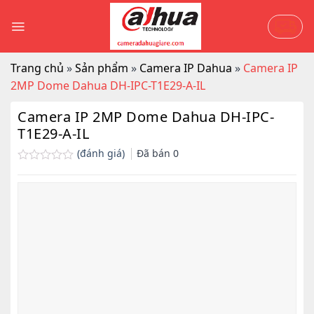
Skip
to
content
Trang chủ
»
Sản phẩm
»
Camera IP Dahua
»
Camera IP
2MP Dome Dahua DH-IPC-T1E29-A-IL
Camera IP 2MP Dome Dahua DH-IPC-
T1E29-A-IL
(đánh giá)
Đã bán
0
Được
xếp
hạng
0.0
5
sao