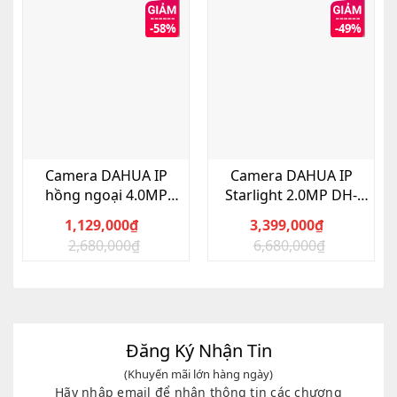
-58%
-49%
Camera DAHUA IP
Camera DAHUA IP
hồng ngoại 4.0MP
Starlight 2.0MP DH-
DS2431SFIP-S2
IPC-HFW2231TP-ZS-S2
1,129,000
₫
3,399,000
₫
2,680,000
₫
6,680,000
₫
Giá
Giá
Giá
Giá
gốc
hiện
gốc
hiện
là:
tại
là:
tại
2,680,000₫.
là:
6,680,000₫.
là:
1,129,000₫.
3,399,000₫.
Đăng Ký Nhận Tin
(Khuyến mãi lớn hàng ngày)
Hãy nhập email để nhận thông tin các chương