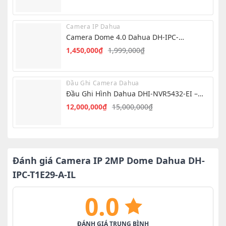
gốc
hiện
là:
tại
Camera IP Dahua
999,000₫.
là:
Camera Dome 4.0 Dahua DH-IPC-
850,000₫.
HDW1439V-A-IL
1,450,000
₫
1,999,000
₫
Giá
Giá
gốc
hiện
là:
tại
Đầu Ghi Camera Dahua
1,999,000₫.
là:
Đầu Ghi Hình Dahua DHI-NVR5432-EI –
1,450,000₫.
NVR 32 Kênh AI
12,000,000
₫
15,000,000
₫
Giá
Giá
gốc
hiện
là:
tại
15,000,000₫.
là:
12,000,000₫.
Đánh giá Camera IP 2MP Dome Dahua DH-
IPC-T1E29-A-IL
0.0
ĐÁNH GIÁ TRUNG BÌNH