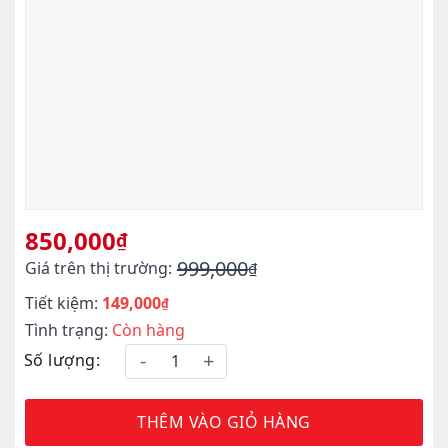
850,000
₫
999,000
Giá trên thị trường:
₫
Giá
Giá
Tiết kiệm:
149,000
gốc
hiện
₫
là:
tại
Tình trạng:
Còn hàng
999,000₫.
là:
Số lượng:
850,000₫.
THÊM VÀO GIỎ HÀNG