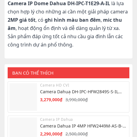
Camera IP Dome Dahua DH-IPC-T1E29-A-IL
là lựa
chọn hợp lý cho những ai cần một giải pháp camera
2MP giá tốt
, có
ghi hình màu ban đêm
,
mic thu
âm
, hoạt động ổn định và dễ dàng quản lý từ xa.
Sản phẩm đáp ứng tốt cả nhu cầu gia đình lẫn các
công trình dự án phổ thông.
BẠN CÓ THỂ THÍCH
Camera HD CVI
Camera Dahua DH-IPC-HFW2849S-S-IL
8.0MP – Hình Ảnh 4K Siêu Nét
3,279,000
₫
3,990,000
₫
Giá
Giá
gốc
hiện
là:
tại
Camera IP Dahua
3,990,000₫.
là:
Camera Dahua IP 4MP HFW2449M-AS-B-
3,279,000₫.
PRO
2,290,000
₫
2,500,000
₫
Giá
Giá