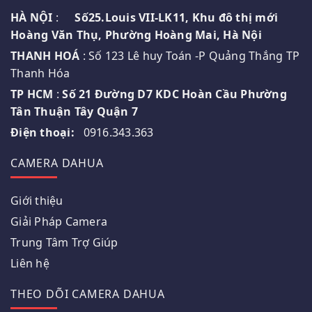
HÀ NỘI
:
Số25.Louis VII-LK11, Khu đô thị mới
Hoàng Văn Thụ, Phường Hoàng Mai, Hà Nội
THANH HOÁ
: Số 123 Lê huy Toán -P Quảng Thắng TP
Thanh Hóa
TP HCM
:
Số 21 Đường D7 KDC Hoàn Cầu Phường
Tân Thuận Tây Quận 7
Điện thoại:
0916.343.363
CAMERA DAHUA
Giới thiệu
Giải Pháp Camera
Trung Tâm Trợ Giúp
Liên hệ
THEO DÕI CAMERA DAHUA