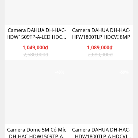
Camera DAHUA DH-HAC-
Camera DAHUA DH-HAC-
HDW1509TP-A-LED HDCVI
HFW1800TLP HDCVI 8MP
Dome 5MP Full-Color
1,049,000
₫
1,089,000
₫
2,680,000
₫
2,680,000
₫
Giá
Giá
Giá
Giá
gốc
hiện
gốc
hiện
là:
tại
là:
tại
-48%
-59%
2,680,000₫.
là:
2,680,000₫.
là:
1,049,000₫.
1,089,000₫.
Camera Dome 5M Có Míc
Camera DAHUA DH-HAC-
DH-HAC-HDW1509TP-A-
HDW1800TLP-A HDCVI