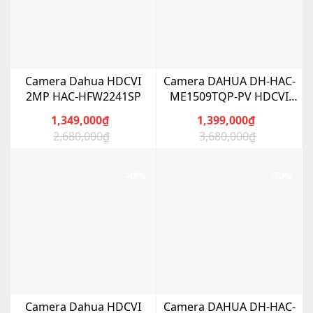
Camera Dahua HDCVI
Camera DAHUA DH-HAC-
2MP HAC-HFW2241SP
ME1509TQP-PV HDCVI
Full-Color 5MP
1,349,000
₫
1,399,000
₫
2,680,000
₫
3,680,000
₫
Giá
Giá
Giá
Giá
gốc
hiện
gốc
hiện
là:
tại
là:
tại
-48%
-70%
2,680,000₫.
là:
3,680,000₫.
là:
1,349,000₫.
1,399,000₫.
Camera Dahua HDCVI
Camera DAHUA DH-HAC-