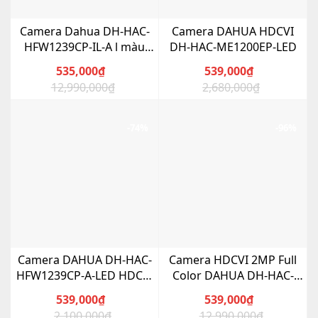
Camera Dahua DH-HAC-
Camera DAHUA HDCVI
HFW1239CP-IL-A l màu
DH-HAC-ME1200EP-LED
mic thu âm
535,000
₫
539,000
₫
12,990,000
₫
2,680,000
₫
Giá
Giá
Giá
Giá
gốc
hiện
gốc
hiện
là:
tại
là:
tại
-74%
-96%
12,990,000₫.
là:
2,680,000₫.
là:
535,000₫.
539,000₫.
Camera DAHUA DH-HAC-
Camera HDCVI 2MP Full
HFW1239CP-A-LED HDCVI
Color DAHUA DH-HAC-
2MP Full Color
HFW1239CP-A-LED
539,000
₫
539,000
₫
2,100,000
₫
12,990,000
₫
Giá
Giá
Giá
Giá