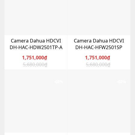
Camera Dahua HDCVI
Camera Dahua HDCVI
DH-HAC-HDW2501TP-A
DH-HAC-HFW2501SP
1,751,000
₫
1,751,000
₫
5,680,000
₫
5,680,000
₫
Giá
Giá
Giá
Giá
gốc
hiện
gốc
hiện
là:
tại
là:
tại
-68%
-68%
5,680,000₫.
là:
5,680,000₫.
là:
1,751,000₫.
1,751,000₫.