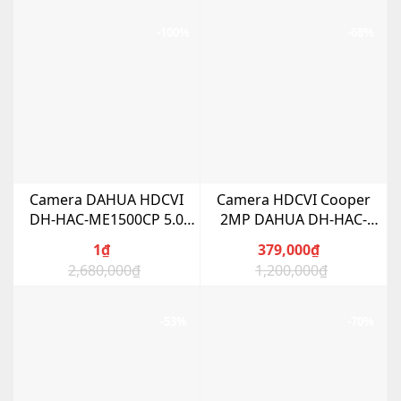
-100%
-68%
Camera DAHUA HDCVI
Camera HDCVI Cooper
DH-HAC-ME1500CP 5.0
2MP DAHUA DH-HAC-
Megapixel
B2A21P
1
₫
379,000
₫
2,680,000
₫
1,200,000
₫
Giá
Giá
Giá
Giá
gốc
hiện
gốc
hiện
là:
tại
là:
tại
-53%
-70%
2,680,000₫.
là:
1,200,000₫.
là:
1₫.
379,000₫.