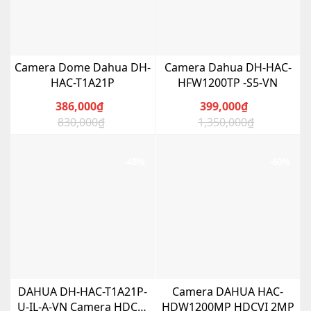
Camera Dome Dahua DH-
Camera Dahua DH-HAC-
HAC-T1A21P
HFW1200TP -S5-VN
386,000
₫
399,000
₫
830,000
₫
1,350,000
₫
Giá
Giá
Giá
Giá
gốc
hiện
gốc
hiện
là:
tại
là:
tại
-48%
-60%
830,000₫.
là:
1,350,000₫.
là:
386,000₫.
399,000₫.
DAHUA DH-HAC-T1A21P-
Camera DAHUA HAC-
U-IL-A-VN Camera HDCVI
HDW1200MP HDCVI 2MP