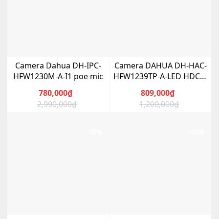
Camera Dahua DH-IPC-
Camera DAHUA DH-HAC-
HFW1230M-A-I1 poe mic
HFW1239TP-A-LED HDCVI
2MP Full Color
780,000
₫
809,000
₫
2,990,000
₫
1,200,000
₫
Giá
Giá
Giá
Giá
gốc
hiện
gốc
hiện
là:
tại
là:
tại
-70%
-70%
2,990,000₫.
là:
1,200,000₫.
là:
780,000₫.
809,000₫.