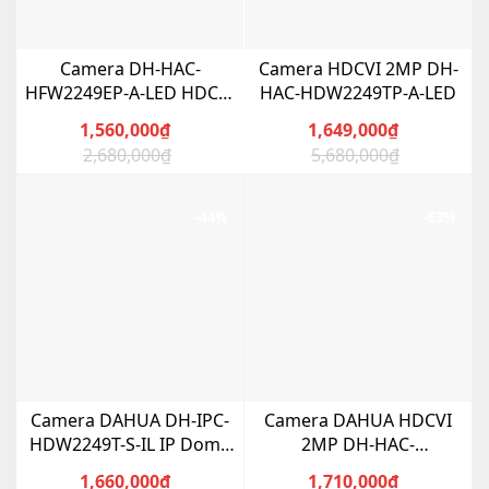
Camera DH-HAC-
Camera HDCVI 2MP DH-
HFW2249EP-A-LED HDCVI
HAC-HDW2249TP-A-LED
2MP
1,560,000
₫
1,649,000
₫
2,680,000
₫
5,680,000
₫
Giá
Giá
Giá
Giá
gốc
hiện
gốc
hiện
là:
tại
là:
tại
-44%
-63%
2,680,000₫.
là:
5,680,000₫.
là:
1,560,000₫.
1,649,000₫.
Camera DAHUA DH-IPC-
Camera DAHUA HDCVI
HDW2249T-S-IL IP Dome
2MP DH-HAC-
Full Color 2MP
HFW2241TP-I8-A
1,660,000
₫
1,710,000
₫