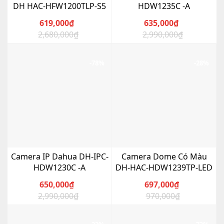
DH HAC-HFW1200TLP-S5
HDW1235C -A
619,000
₫
635,000
₫
2,680,000
₫
2,990,000
₫
Giá
Giá
Giá
Giá
gốc
hiện
gốc
hiện
là:
tại
là:
tại
-78%
-28%
2,680,000₫.
là:
2,990,000₫.
là:
619,000₫.
635,000₫.
Camera IP Dahua DH-IPC-
Camera Dome Có Màu
HDW1230C -A
DH-HAC-HDW1239TP-LED
650,000
₫
697,000
₫
2,990,000
₫
970,000
₫
Giá
Giá
Giá
Giá
gốc
hiện
gốc
hiện
là:
tại
là:
tại