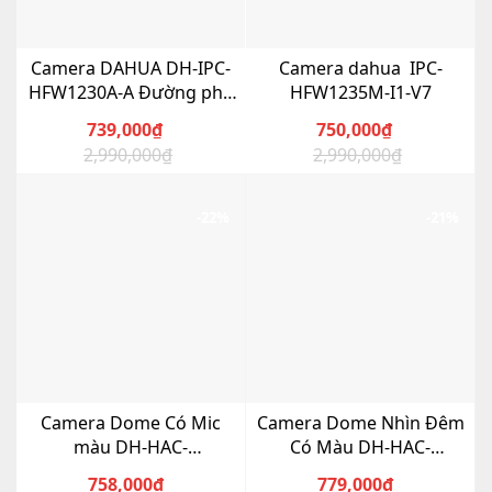
Camera DAHUA DH-IPC-
Camera dahua IPC-
HFW1230A-A Đường phố
HFW1235M-I1-V7
có Mic
739,000
₫
750,000
₫
2,990,000
₫
2,990,000
₫
Giá
Giá
Giá
Giá
gốc
hiện
gốc
hiện
là:
tại
là:
tại
-22%
-21%
2,990,000₫.
là:
2,990,000₫.
là:
739,000₫.
750,000₫.
Camera Dome Có Mic
Camera Dome Nhìn Đêm
màu DH-HAC-
Có Màu DH-HAC-
HDW1239TP-A-LED
HDW1509TLP-LED
758,000
₫
779,000
₫