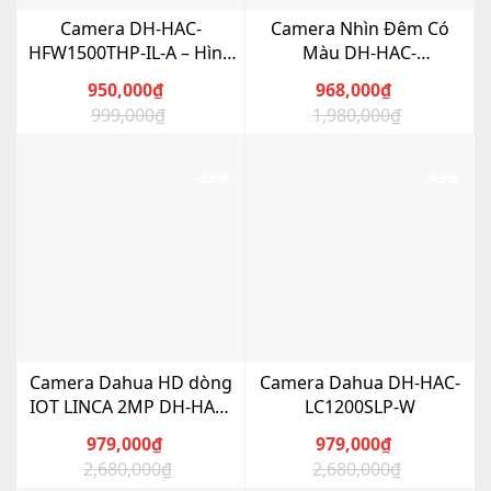
Camera DH-HAC-
Camera Nhìn Đêm Có
HFW1500THP-IL-A – Hình
Màu DH-HAC-
ảnh 5MP siêu nét
HFW1509TLMP-LED-S2
950,000
₫
968,000
₫
999,000
₫
1,980,000
₫
Giá
Giá
Giá
Giá
gốc
hiện
gốc
hiện
là:
tại
là:
tại
-63%
-63%
999,000₫.
là:
1,980,000₫.
là:
950,000₫.
968,000₫.
Camera Dahua HD dòng
Camera Dahua DH-HAC-
IOT LINCA 2MP DH-HAC-
LC1200SLP-W
LC1220TP-TH
979,000
₫
979,000
₫
2,680,000
₫
2,680,000
₫
Giá
Giá
Giá
Giá