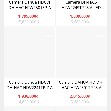
Camera Dahua HDCVI
Camera DH-HAC-
DH-HAC-HFW2501EP-A
HFW2249TP-I8-A-LED
HDCVI 2MP
1,799,000
₫
1,809,000
₫
5,680,000
₫
5,680,000
₫
Giá
Giá
Giá
Giá
gốc
hiện
gốc
hiện
là:
tại
là:
tại
-59%
-65%
5,680,000₫.
là:
5,680,000₫.
là:
1,799,000₫.
1,809,000₫.
Camera Dahua HDCVI
Camera DAHUA HD DH-
DH-HAC-HFW2241TP-Z-A
HAC-HFW2501TP-I8-A
1,938,000
₫
2,015,000
₫
4,680,000
₫
5,680,000
₫
Giá
Giá
Giá
Giá
gốc
hiện
gốc
hiện