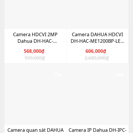
Camera HDCVI 2MP
Camera DAHUA HDCVI
Dahua DH-HAC-
DH-HAC-ME1200BP-LED
HDW1200TQP-IL-T đàm
IoT 2MP
568,000
₫
606,000
₫
thoại 2 chiều
999,000
₫
2,680,000
₫
Giá
Giá
Giá
Giá
gốc
hiện
gốc
hiện
là:
tại
là:
tại
-77%
-79%
999,000₫.
là:
2,680,000₫.
là:
568,000₫.
606,000₫.
Camera quan sát DAHUA
Camera IP Dahua DH-IPC-