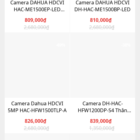
Camera DAHUA HDCVI
Camera DAHUA HDCVI
HAC-ME1500EP-LED
DH-HAC-ME1500BP-LED
Dome hồng ngoại 5.0
809,000
₫
810,000
₫
Megapixel
2,680,000
₫
2,680,000
₫
Giá
Giá
Giá
Giá
gốc
hiện
gốc
hiện
là:
tại
là:
tại
-69%
-38%
2,680,000₫.
là:
2,680,000₫.
là:
809,000₫.
810,000₫.
Camera Dahua HDCVI
Camera DH-HAC-
5MP HAC-HFW1500TLP-A
HFW1200DP-S4 Thân
Hồng Ngoại
826,000
₫
839,000
₫
2,680,000
₫
1,350,000
₫
Giá
Giá
Giá
Giá
gốc
hiện
gốc
hiện