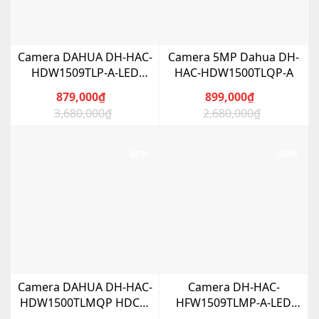
Camera DAHUA DH-HAC-
Camera 5MP Dahua DH-
HDW1509TLP-A-LED
HAC-HDW1500TLQP-A
HDCVI Dome 5MP Full-
879,000
₫
899,000
₫
Color
3,680,000
₫
2,680,000
₫
Giá
Giá
Giá
Giá
gốc
hiện
gốc
hiện
là:
tại
là:
tại
-66%
-66%
3,680,000₫.
là:
2,680,000₫.
là:
879,000₫.
899,000₫.
Camera DAHUA DH-HAC-
Camera DH-HAC-
HDW1500TLMQP HDCVI
HFW1509TLMP-A-LED
5.0 Megapixel
HDCVI 5MP Full-Color