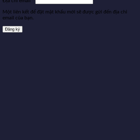
Địa chỉ email
*
Một liên kết để đặt mật khẩu mới sẽ được gửi đến địa chỉ
email của bạn.
Đăng ký