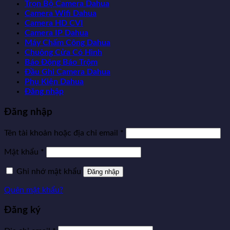
Trọn Bộ Camera Dahua
Camera Wifi Dahua
Camera HD CVI
Camera IP Dahua
Máy Chấm Công Dahua
Chuông Cửa Có Hình
Báo Động Báo Trộm
Đầu Ghi Camera Dahua
Phụ Kiện Dahua
Đăng nhập
Đăng nhập
Tên tài khoản hoặc địa chỉ email
*
Mật khẩu
*
Ghi nhớ mật khẩu
Đăng nhập
Quên mật khẩu?
Đăng ký