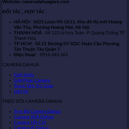
Website: cameradahuagiare.com
ĐỐI TÁC , HỢP TÁC
:
HÀ NỘI
:
Số25.Louis VII-LK11, Khu đô thị mới Hoàng
Văn Thụ, Phường Hoàng Mai, Hà Nội
THANH HOÁ
: Số 123 Lê huy Toán -P Quảng Thắng TP
Thanh Hóa
TP HCM
:
Số 21 Đường D7 KDC Hoàn Cầu Phường
Tân Thuận Tây Quận 7
Điện thoại:
0916.343.363
CAMERA DAHUA
Giới thiệu
Giải Pháp Camera
Trung Tâm Trợ Giúp
Liên hệ
THEO DÕI CAMERA DAHUA
Trọn Bộ Camera Dahua
Camera Wifi Dahua
Camera HD CVI
Camera IP Dahua