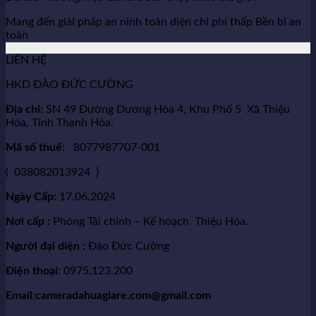
Mang đến giải pháp an ninh toàn diện chi phí thấp Bền bỉ an
toàn
LIÊN HỆ
HKD ĐÀO ĐỨC CƯỜNG
Địa chỉ:
SN 49 Đường Dương Hòa 4, Khu Phố 5 Xã Thiệu
Hóa, Tỉnh Thanh Hóa.
Mã số thuế
: 8077987707-001
( 038082013924 )
Ngày Cấp:
17.06.2024
Nơi cấp :
Phòng Tài chính – Kế hoạch Thiệu Hóa.
Người đại diện :
Đào Đức Cường
Điện thoại
: 0975.123.200
Email
:
cameradahuagiare.com@gmail.com