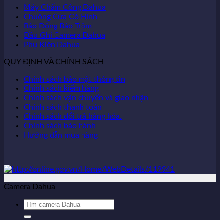
Máy Chấm Công Dahua
Chuông Cửa Có Hình
Báo Động Báo Trộm
Đầu Ghi Camera Dahua
Phụ Kiện Dahua
QUY ĐỊNH VÀ CHÍNH SÁCH
Chính sách bảo mật thông tin
Chính sách kiểm hàng
Chính sách vận chuyển và giao nhận
Chính sách thanh toán
Chính sách đổi trả hàng hóa.
Chính sách bảo hành
Hướng dẫn mua hàng
Camera Dahua
Tìm
kiếm: