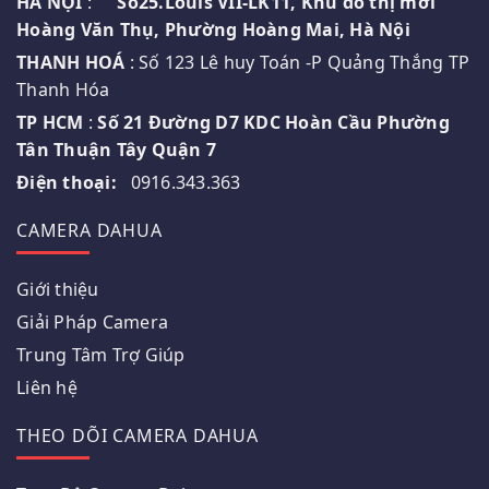
HÀ NỘI
:
Số25.Louis VII-LK11, Khu đô thị mới
Hoàng Văn Thụ, Phường Hoàng Mai, Hà Nội
THANH HOÁ
: Số 123 Lê huy Toán -P Quảng Thắng TP
Thanh Hóa
TP HCM
:
Số 21 Đường D7 KDC Hoàn Cầu Phường
Tân Thuận Tây Quận 7
Điện thoại:
0916.343.363
CAMERA DAHUA
Giới thiệu
Giải Pháp Camera
Trung Tâm Trợ Giúp
Liên hệ
THEO DÕI CAMERA DAHUA