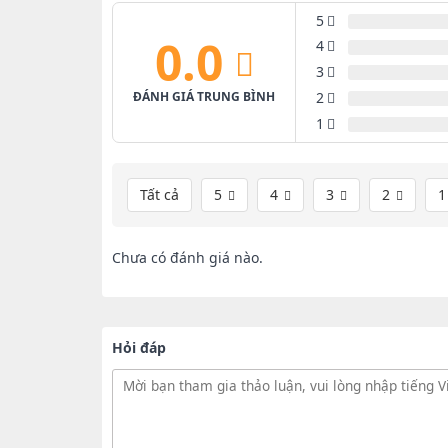
5
0.0
4
3
2
ĐÁNH GIÁ TRUNG BÌNH
1
Tất cả
5
4
3
2
Chưa có đánh giá nào.
Hỏi đáp