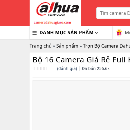
Skip
to
Tìm
kiếm:
content
Mu
DANH MỤC SẢN PHẨM
Trang chủ
»
Sản phẩm
»
Trọn Bộ Camera Dah
Bộ 16 Camera Giá Rẻ Full
(đánh giá)
Đã bán
256.6k
Được
xếp
hạng
0.0
5
sao