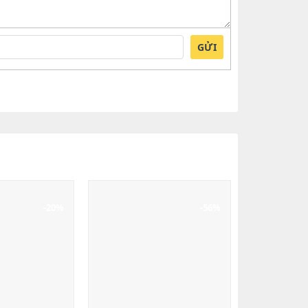
GỬI
-20%
-56%