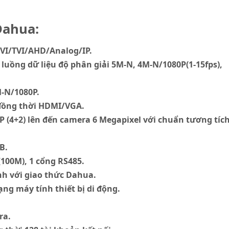
Dahua:
CVI/TVI/AHD/Analog/IP.
luồng dữ liệu độ phân giải 5M-N, 4M-N/1080P(1-15fps),
M-N/1080P.
a đồng thời HDMI/VGA.
P (4+2) lên đến camera 6 Megapixel với chuẩn tương tíc
B.
(100M), 1 cổng RS485.
nh với giao thức Dahua.
ạng máy tính thiết bị di động.
ra.