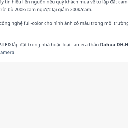
 tín hiệu liền nguồn nếu quý khách mua về tự lắp đặt cam
trời bù 200k/cam ngược lại giảm 200k/cam.
công nghệ full-color cho hình ảnh có màu trong môi trườn
-LED
lắp đặt trong nhà hoặc loại camera thân
Dahua DH-H
camera