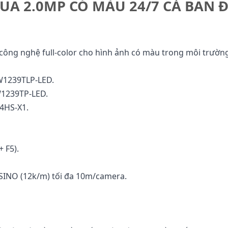
UA 2.0MP CÓ MÀU 24/7 CẢ BAN 
công nghệ full-color cho hình ảnh có màu trong môi trườn
1239TLP-LED.
1239TP-LED.
4HS-X1.
+ F5).
 SINO (12k/m) tối đa 10m/camera.