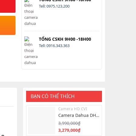
Tell: 0975.123.200
TỔNG CSKH 9H00 -18H00
Tell: 0916.343.363
BẠN CÓ THỂ THÍCH
Camera HD CVI
Camera Dahua DH-
IPC-HFW2849S-S-IL
3,990,000
₫
8.0MP – Hình Ảnh
Giá
Giá
3,279,000
₫
4K Siêu Nét