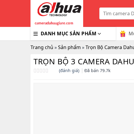
Skip
to
Tìm
kiếm:
content
Mu
DANH MỤC SẢN PHẨM
Trang chủ
»
Sản phẩm
»
Trọn Bộ Camera Dah
TRỌN BỘ 3 CAMERA DAHU
(đánh giá)
Đã bán
79.7k
Được
xếp
hạng
0.0
5
sao