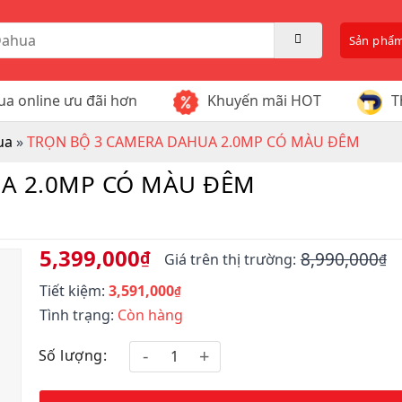
Sản phẩ
a online ưu đãi hơn
Khuyến mãi HOT
T
ua
»
TRỌN BỘ 3 CAMERA DAHUA 2.0MP CÓ MÀU ĐÊM
A 2.0MP CÓ MÀU ĐÊM
5,399,000
₫
8,990,000
Giá trên thị trường:
₫
Giá
Giá
Tiết kiệm:
3,591,000
gốc
hiện
₫
là:
tại
Tình trạng:
Còn hàng
8,990,000₫.
là:
5,399,000₫.
Số lượng: