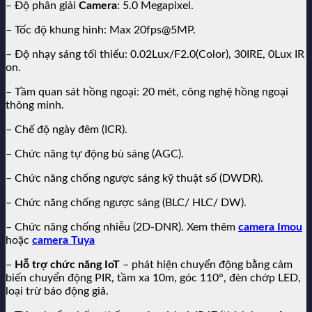
– Độ phân giải
Camera
: 5.0 Megapixel.
– Tốc độ khung hình: Max 20fps@5MP.
– Độ nhạy sáng tối thiểu: 0.02Lux/F2.0(Color), 30IRE, 0Lux IR
on.
– Tầm quan sát hồng ngoại: 20 mét, công nghệ hồng ngoại
thông minh.
– Chế độ ngày đêm (ICR).
– Chức năng tự động bù sáng (AGC).
– Chức năng chống ngược sáng kỹ thuật số (DWDR).
– Chức năng chống ngược sáng (BLC/ HLC/ DW).
– Chức năng chống nhiễu (2D-DNR). Xem thêm
camera Imou
hoặc
camera Tuya
–
Hỗ trợ chức năng IoT
– phát hiện chuyển động bằng cảm
biến chuyển động PIR, tầm xa 10m, góc 110°, đèn chớp LED,
loại trừ báo động giả.