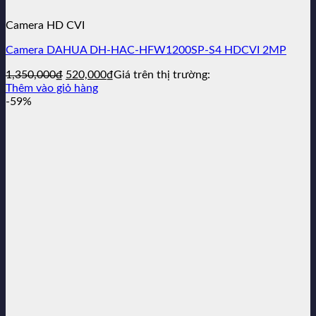
Camera HD CVI
Camera DAHUA DH-HAC-HFW1200SP-S4 HDCVI 2MP
Giá
Giá
1,350,000
₫
520,000
₫
Giá trên thị trường:
gốc
hiện
Thêm vào giỏ hàng
là:
tại
-59%
1,350,000₫.
là:
520,000₫.