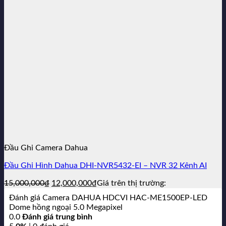
1,450,000₫.
Đầu Ghi Camera Dahua
Đầu Ghi Hình Dahua DHI-NVR5432-EI – NVR 32 Kênh AI
Giá
Giá
15,000,000
₫
12,000,000
₫
Giá trên thị trường:
gốc
hiện
Đánh giá Camera DAHUA HDCVI HAC-ME1500EP-LED
là:
tại
Dome hồng ngoại 5.0 Megapixel
15,000,000₫.
là:
0.0
Đánh giá trung bình
12,000,000₫.