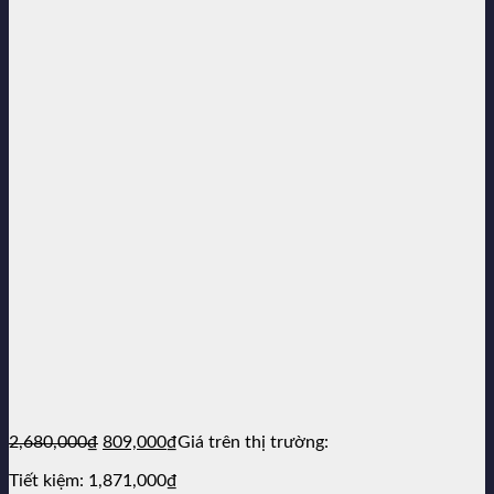
Giá
Giá
2,680,000
₫
809,000
₫
Giá trên thị trường:
gốc
hiện
Tiết kiệm:
1,871,000
₫
là:
tại