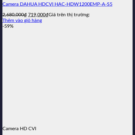
Camera DAHUA HDCVI HAC-HDW1200EMP-A-S5
Giá
Giá
2,680,000
₫
719,000
₫
Giá trên thị trường:
gốc
hiện
Thêm vào giỏ hàng
là:
tại
-59%
2,680,000₫.
là:
719,000₫.
Camera HD CVI