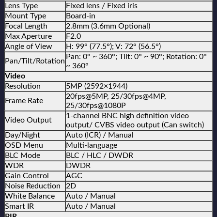
Lens Type
Fixed lens / Fixed iris
Mount Type
Board-in
Focal Length
2.8mm (3.6mm Optional)
Max Aperture
F2.0
Angle of View
H: 99° (77.5°); V: 72° (56.5°)
Pan: 0° ~ 360°; Tilt: 0° ~ 90°; Rotation: 0°
Pan/Tilt/Rotation
~ 360°
Video
Resolution
5MP (2592×1944)
20fps@5MP, 25/30fps@4MP,
Frame Rate
25/30fps@1080P
1-channel BNC high definition video
Video Output
output/ CVBS video output (Can switch)
Day/Night
Auto (ICR) / Manual
OSD Menu
Multi-language
BLC Mode
BLC / HLC / DWDR
WDR
DWDR
Gain Control
AGC
Noise Reduction
2D
White Balance
Auto / Manual
Smart IR
Auto / Manual
PIR