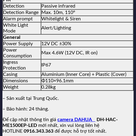
Detection
Passive infrared
Detection Range
Max. 10m, 110°
Alarm prompt
Whitelight & Siren
White Light
Alert/Lighting
Mode
General
Power Supply
12V DC ±30%
Power
Max 4.6W (12V DC, IR on)
Consumption
Ingress
IP67
Protection
Casing
Aluminium (Inner Core) + Plastic (Cover)
Dimensions
Φ110×96.1mm
Weight
0.28kg
– Sản xuất tại Trung Quốc.
– Bảo hành: 24 tháng.
Để cập nhật thông tin giá
camera DAHUA
DH-HAC-
ME1500EP-LED
mới nhất, xin vui lòng liên hệ
HOTLINE
0916.343.363
để được hỗ trợ tốt nhất.