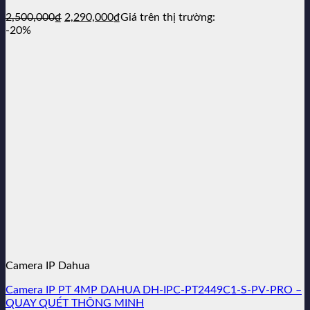
Giá
Giá
2,500,000
₫
2,290,000
₫
Giá trên thị trường:
gốc
hiện
-20%
là:
tại
2,500,000₫.
là:
2,290,000₫.
Camera IP Dahua
Camera IP PT 4MP DAHUA DH-IPC-PT2449C1-S-PV-PRO –
QUAY QUÉT THÔNG MINH