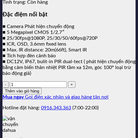
Tình trạng:
Còn hàng
2,680,000₫.
là:
809,000₫.
Đặc điệm nổi bật
■ Camera Phát hiện chuyển động
■ 5 Megapixel CMOS 1/2.7″
■ 25/30fps@1080P, 25/30/50/60fps@720P
■ ICR, OSD, 3.6mm fixed lens
■ Max. IR distance: 20m(66ft), Smart IR
■ Tích hợp đèn cảnh báo
■ DC12V, IP67, bulit-in PIR dual-tect ( phát hiện chuyển động
bằng cảm biến thân nhiệt PIR tầm xa 12m, góc 100° loại trừ
báo động giả)
Số
lượng:
Thêm vào giỏ hàng
Mua ngay
Gọi điện xác nhận và giao hàng tận nơi
Hotline đặt hàng:
0916.343.363
(7:00-22:00)