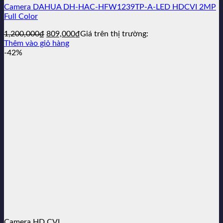
Camera DAHUA DH-HAC-HFW1239TP-A-LED HDCVI 2MP
Full Color
Giá
Giá
1,200,000
₫
809,000
₫
Giá trên thị trường:
gốc
hiện
Thêm vào giỏ hàng
là:
tại
-42%
1,200,000₫.
là:
809,000₫.
Camera HD CVI