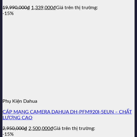
Giá
Giá
19,990,000
₫
1,339,000
₫
Giá trên thị trường:
gốc
hiện
-15%
là:
tại
19,990,000₫.
là:
1,339,000₫.
Phụ Kiện Dahua
CÁP MẠNG CAMERA DAHUA DH-PFM920I-5EUN – CHẤT
LƯỢNG CAO
Giá
Giá
2,950,000
₫
2,500,000
₫
Giá trên thị trường:
gốc
hiện
-15%