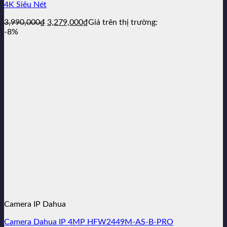
4K Siêu Nét
Giá
Giá
3,990,000
₫
3,279,000
₫
Giá trên thị trường:
gốc
hiện
-8%
là:
tại
3,990,000₫.
là:
3,279,000₫.
Camera IP Dahua
Camera Dahua IP 4MP HFW2449M-AS-B-PRO