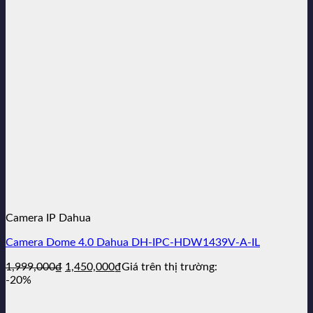
999,000₫.
là:
850,000₫.
Camera IP Dahua
Camera Dome 4.0 Dahua DH-IPC-HDW1439V-A-IL
Giá
Giá
1,999,000
₫
1,450,000
₫
Giá trên thị trường:
gốc
hiện
-20%
là:
tại
1,999,000₫.
là: