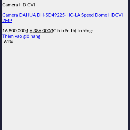
Camera HD CVI
Camera DAHUA DH-SD49225-HC-LA Speed Dome HDCVI
2MP
Giá
Giá
16,800,000
₫
6,386,000
₫
Giá trên thị trường:
gốc
hiện
Thêm vào giỏ hàng
là:
tại
-61%
16,800,000₫.
là:
6,386,000₫.