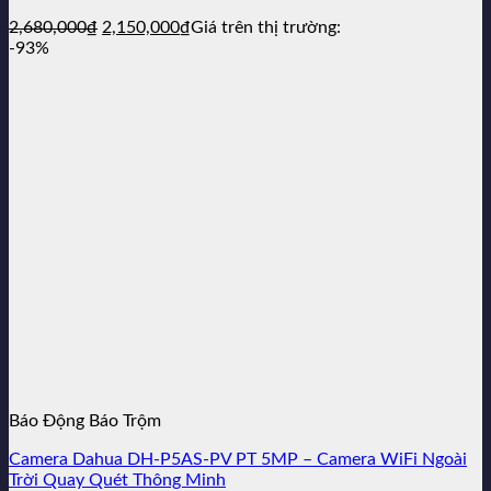
Giá
Giá
2,680,000
₫
2,150,000
₫
Giá trên thị trường:
gốc
hiện
-93%
là:
tại
2,680,000₫.
là:
2,150,000₫.
Báo Động Báo Trộm
Camera Dahua DH-P5AS-PV PT 5MP – Camera WiFi Ngoài
Trời Quay Quét Thông Minh