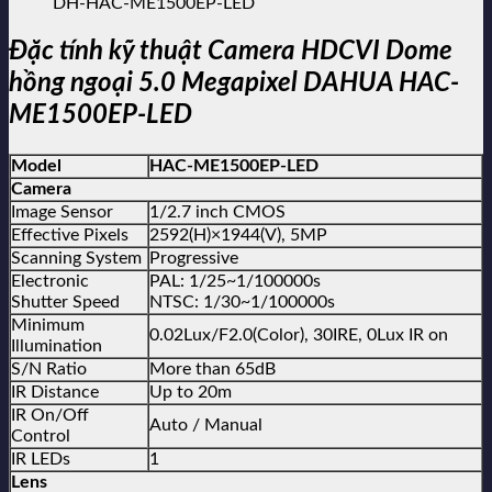
DH-HAC-ME1500EP-LED
Đặc tính kỹ thuật Camera HDCVI Dome
hồng ngoại 5.0 Megapixel DAHUA HAC-
ME1500EP-LED
Model
HAC-ME1500EP-LED
Camera
Image Sensor
1/2.7 inch CMOS
Effective Pixels
2592(H)×1944(V), 5MP
Scanning System
Progressive
Electronic
PAL: 1/25~1/100000s
Shutter Speed
NTSC: 1/30~1/100000s
Minimum
0.02Lux/F2.0(Color), 30IRE, 0Lux IR on
Illumination
S/N Ratio
More than 65dB
IR Distance
Up to 20m
IR On/Off
Auto / Manual
Control
IR LEDs
1
Lens