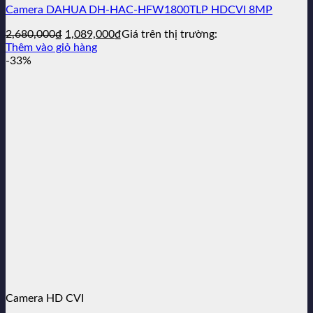
Camera DAHUA DH-HAC-HFW1800TLP HDCVI 8MP
Giá
Giá
2,680,000
₫
1,089,000
₫
Giá trên thị trường:
gốc
hiện
Thêm vào giỏ hàng
là:
tại
-33%
2,680,000₫.
là:
1,089,000₫.
Camera HD CVI