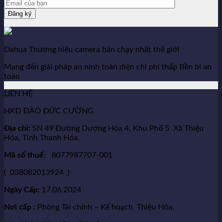
Dahua Thương hiệu camera bán chạy nhất thế giới
Mang đến giải pháp an ninh toàn diện chi phí thấp Bền bỉ an
toàn
LIÊN HỆ
HKD ĐÀO ĐỨC CƯỜNG
Địa chỉ:
SN 49 Đường Dương Hòa 4, Khu Phố 5 Xã Thiệu
Hóa, Tỉnh Thanh Hóa.
Mã số thuế
: 8077987707-001
( 038082013924 )
Ngày Cấp:
17.06.2024
Nơi cấp :
Phòng Tài chính – Kế hoạch Thiệu Hóa.