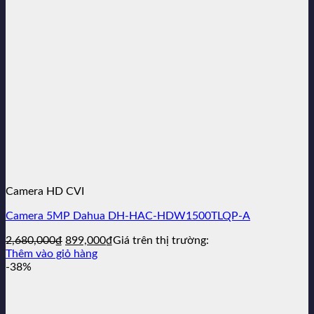
Camera HD CVI
Camera 5MP Dahua DH-HAC-HDW1500TLQP-A
Giá
Giá
2,680,000
₫
899,000
₫
Giá trên thị trường:
gốc
hiện
Thêm vào giỏ hàng
là:
tại
-38%
2,680,000₫.
là:
899,000₫.