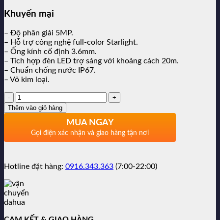
868,000₫.
Khuyến mại
– Độ phân giải 5MP.
– Hỗ trợ công nghệ full-color Starlight.
– Ống kính cố định 3.6mm.
– Tích hợp đèn LED trợ sáng với khoảng cách 20m.
– Chuẩn chống nước IP67.
– Vỏ kim loại.
Số
lượng:
Thêm vào giỏ hàng
MUA NGAY
Gọi điện xác nhận và giao hàng tận nơi
Hotline đặt hàng:
0916.343.363
(7:00-22:00)
CAM KẾT & GIAO HÀNG