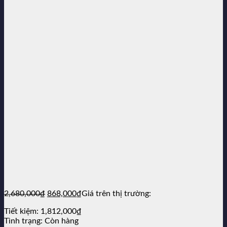
Giá
Giá
2,680,000
₫
868,000
₫
Giá trên thị trường:
gốc
hiện
Tiết kiệm:
1,812,000
₫
là:
tại
Tình trạng:
Còn hàng
2,680,000₫.
là: