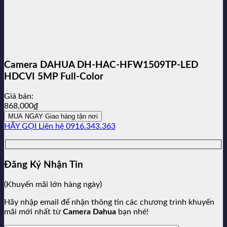
Camera DAHUA DH-HAC-HFW1509TP-LED
HDCVI 5MP Full-Color
Giá bán:
868,000
₫
MUA NGAY
Giao hàng tận nơi
HÃY GỌI
Liên hệ 0916.343.363
Đăng Ký Nhận Tin
(Khuyến mãi lớn hàng ngày)
Hãy nhập email để nhận thông tin các chương trình khuyến
mãi mới nhất từ
Camera Dahua
bạn nhé!