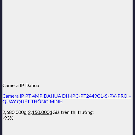
2,290,000₫.
Camera IP Dahua
Camera IP PT 4MP DAHUA DH-IPC-PT2449C1-S-PV-PRO –
QUAY QUÉT THÔNG MINH
Giá
Giá
2,680,000
₫
2,150,000
₫
Giá trên thị trường:
gốc
hiện
-93%
là:
tại
2,680,000₫.
là: