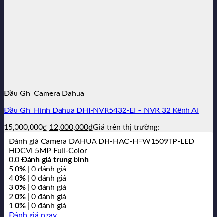
Đầu Ghi Camera Dahua
Đầu Ghi Hình Dahua DHI-NVR5432-EI – NVR 32 Kênh AI
Giá
Giá
15,000,000
₫
12,000,000
₫
Giá trên thị trường:
gốc
hiện
Đánh giá Camera DAHUA DH-HAC-HFW1509TP-LED
là:
tại
HDCVI 5MP Full-Color
15,000,000₫.
là:
0.0
Đánh giá trung bình
12,000,000₫.
5
0%
| 0 đánh giá
4
0%
| 0 đánh giá
3
0%
| 0 đánh giá
2
0%
| 0 đánh giá
1
0%
| 0 đánh giá
Đánh giá ngay