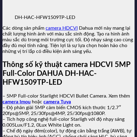
DH-HAC-HFW1509TP-LED
Các dòng sản phẩm
camera HDCVI
Dahua mới này mang lại
chất lượng hình ảnh với màu sắc sinh động. Tạo ra hình ảnh
màu sắc dù trong môi trường cực tối. Độ nhạy sáng cao cùng
đầy đủ mọi tính năng. Tiện lợi là sự lựa chọn hoàn hảo cho
những vị trí lắp có điều kiện ánh sáng yếu.
Thông số kỹ thuật camera HDCVI 5MP
Full-Color DAHUA DH-HAC-
HFW1509TP-LED
– 5MP Full-color Starlight HDCVI Bullet Camera. Xem thêm
camera Imou
hoặc
camera Tuya
– Độ phân giải 5MP cảm biến CMOS kích thước 1/2.7″
20fps@5MP, 25/30fps@4MP, 25/30fps@1080P.
– Tích hợp công nghệ full-color Starligh với độ nhạy sáng
0.005Lux/F1.2, 0Lux White Light on.
– Chế độ ngày đêm(color), tự động cân bằng trắng (AWB), tự
động bù tín hiệu ảnh (AGC), chống chói sáng HLC, bù sáng