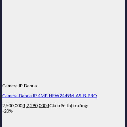
3,990,000₫.
là:
3,279,000₫.
Camera IP Dahua
Camera Dahua IP 4MP HFW2449M-AS-B-PRO
Giá
Giá
2,500,000
₫
2,290,000
₫
Giá trên thị trường:
gốc
hiện
-20%
là:
tại
2,500,000₫.
là: