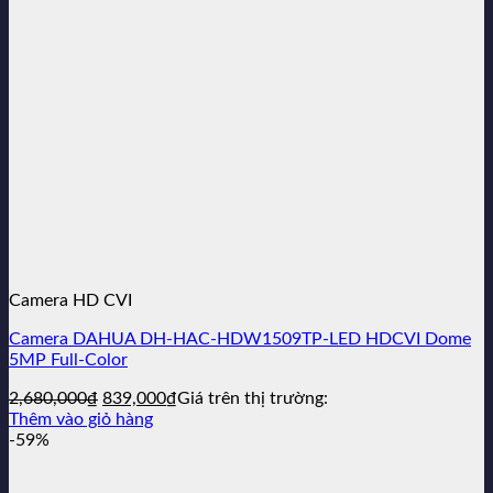
Camera HD CVI
Camera DAHUA DH-HAC-HDW1509TP-LED HDCVI Dome
5MP Full-Color
Giá
Giá
2,680,000
₫
839,000
₫
Giá trên thị trường:
gốc
hiện
Thêm vào giỏ hàng
là:
tại
-59%
2,680,000₫.
là:
839,000₫.