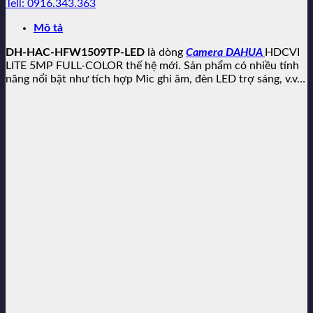
Tell: 0916.343.363
Mô tả
DH-HAC-HFW1509TP-LED
là dòng
Camera DAHUA
HDCVI
LITE 5MP FULL-COLOR thế hệ mới. Sản phẩm có nhiều tính
năng nổi bật như tích hợp Mic ghi âm, đèn LED trợ sáng, v.v…