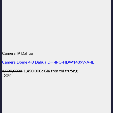
Camera IP Dahua
Camera Dome 4.0 Dahua DH-IPC-HDW1439V-A-IL
Giá
Giá
1,999,000
₫
1,450,000
₫
Giá trên thị trường:
gốc
hiện
-20%
là:
tại
1,999,000₫.
là:
1,450,000₫.