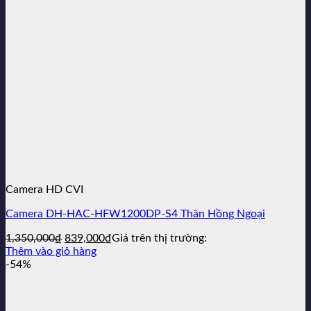
Camera HD CVI
Camera DH-HAC-HFW1200DP-S4 Thân Hồng Ngoại
Giá
Giá
1,350,000
₫
839,000
₫
Giá trên thị trường:
gốc
hiện
Thêm vào giỏ hàng
là:
tại
-54%
1,350,000₫.
là:
839,000₫.