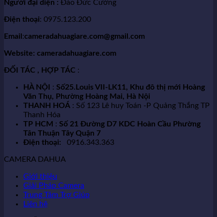
Người đại diện :
Đào Đức Cường
Điện thoại
: 0975.123.200
Email
:
cameradahuagiare.com@gmail.com
Website: cameradahuagiare.com
ĐỐI TÁC , HỢP TÁC
:
HÀ NỘI
:
Số25.Louis VII-LK11, Khu đô thị mới Hoàng
Văn Thụ, Phường Hoàng Mai, Hà Nội
THANH HOÁ
: Số 123 Lê huy Toán -P Quảng Thắng TP
Thanh Hóa
TP HCM
:
Số 21 Đường D7 KDC Hoàn Cầu Phường
Tân Thuận Tây Quận 7
Điện thoại:
0916.343.363
CAMERA DAHUA
Giới thiệu
Giải Pháp Camera
Trung Tâm Trợ Giúp
Liên hệ