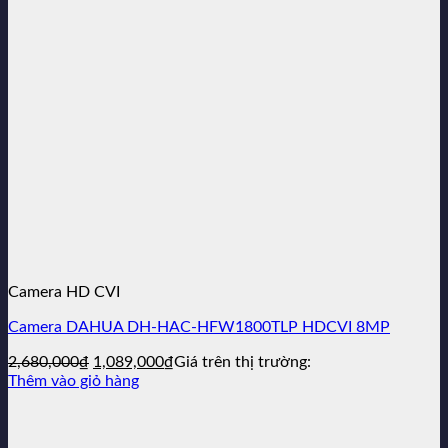
Camera HD CVI
Camera DAHUA DH-HAC-HFW1800TLP HDCVI 8MP
Giá
Giá
2,680,000
₫
1,089,000
₫
Giá trên thị trường:
gốc
hiện
Thêm vào giỏ hàng
là:
tại
2,680,000₫.
là:
1,089,000₫.