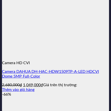
Camera HD CVI
Camera DAHUA DH-HAC-HDW1509TP-A-LED HDCVI
Dome 5MP Full-Color
Giá
Giá
2,680,000
₫
1,049,000
₫
Giá trên thị trường:
gốc
hiện
Thêm vào giỏ hàng
là:
tại
-66%
2,680,000₫.
là:
1,049,000₫.