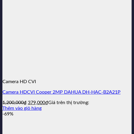
Camera HD CVI
Camera HDCVI Cooper 2MP DAHUA DH-HAC-B2A21P
Giá
Giá
1,200,000
₫
379,000
₫
Giá trên thị trường:
gốc
hiện
Thêm vào giỏ hàng
là:
tại
-69%
1,200,000₫.
là:
379,000₫.