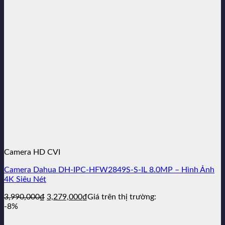
Camera HD CVI
Camera Dahua DH-IPC-HFW2849S-S-IL 8.0MP – Hình Ảnh
4K Siêu Nét
Giá
Giá
3,990,000
₫
3,279,000
₫
Giá trên thị trường:
gốc
hiện
-8%
là:
tại