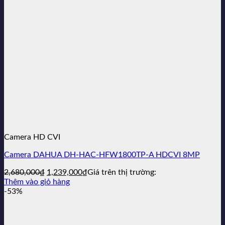
Camera HD CVI
Camera DAHUA DH-HAC-HFW1800TP-A HDCVI 8MP
Giá
Giá
2,680,000
₫
1,239,000
₫
Giá trên thị trường:
gốc
hiện
Thêm vào giỏ hàng
là:
tại
-53%
2,680,000₫.
là:
1,239,000₫.