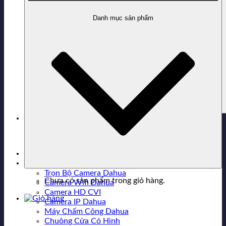
Danh mục sản phẩm
0916.343.363
Hỗ trợ mua hàng
Trọn Bộ Camera Dahua
Chưa có sản phẩm trong giỏ hàng.
Camera Wifi Dahua
Camera HD CVI
Camera IP Dahua
Máy Chấm Công Dahua
Chuông Cửa Có Hình