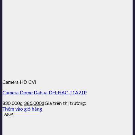
Camera HD CVI
Camera Dome Dahua DH-HAC-T1A21P
Giá
Giá
830,000
₫
386,000
₫
Giá trên thị trường:
gốc
hiện
Thêm vào giỏ hàng
là:
tại
-68%
830,000₫.
là:
386,000₫.