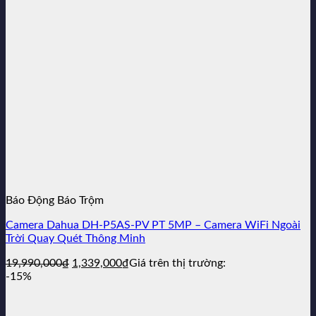
2,150,000₫.
Báo Động Báo Trộm
Camera Dahua DH-P5AS-PV PT 5MP – Camera WiFi Ngoài
Trời Quay Quét Thông Minh
Giá
Giá
19,990,000
₫
1,339,000
₫
Giá trên thị trường:
gốc
hiện
-15%
là:
tại
19,990,000₫.
là: