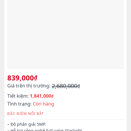
839,000
₫
2,680,000
Giá trên thị trường:
₫
Giá
Giá
Tiết kiệm:
1,841,000
gốc
hiện
₫
là:
tại
Tình trạng:
Còn hàng
2,680,000₫.
là:
ĐẶC ĐIỆM NỔI BẬT
839,000₫.
– Độ phân giải 5MP.
– Hỗ trợ công nghệ full-color Starlight.