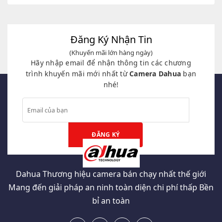
là:
tại
là:
tại
3,680,000₫.
là:
1,350,000₫.
là:
1,399,000₫.
520,000₫.
Đăng Ký Nhận Tin
(Khuyến mãi lớn hàng ngày)
Hãy nhập email để nhận thông tin các chương
trình khuyến mãi mới nhất từ
Camera Dahua
bạn
nhé!
Dahua Thương hiệu camera bán chạy nhất thế giới
Mang đến giải pháp an ninh toàn diện chi phí thấp Bền
bỉ an toàn