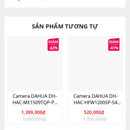
SẢN PHẨM TƯƠNG TỰ
-62%
-61%
Camera DAHUA DH-
Camera DAHUA DH-
HAC-ME1509TQP-PV
HAC-HFW1200SP-S4
HDCVI Full-Color 5MP
HDCVI 2MP
1,399,000
₫
520,000
₫
3,680,000
₫
1,350,000
₫
Giá
Giá
Giá
Giá
gốc
hiện
gốc
hiện