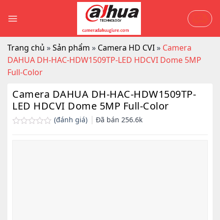
Skip
to
content
Trang chủ
»
Sản phẩm
»
Camera HD CVI
»
Camera
DAHUA DH-HAC-HDW1509TP-LED HDCVI Dome 5MP
Full-Color
Camera DAHUA DH-HAC-HDW1509TP-
LED HDCVI Dome 5MP Full-Color
(đánh giá)
Đã bán
256.6k
Được
xếp
hạng
0.0
5
sao