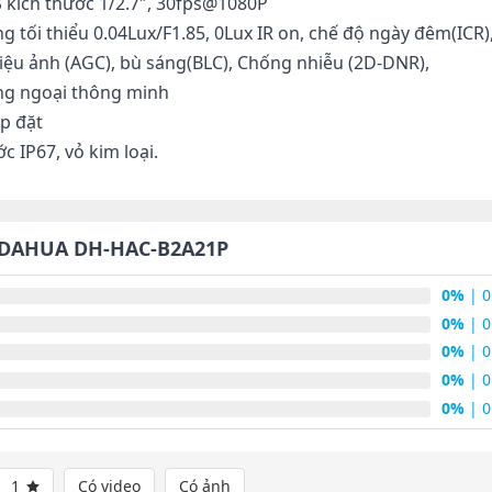
 kích thước 1/2.7″, 30fps@1080P
g tối thiểu 0.04Lux/F1.85, 0Lux IR on, chế độ ngày đêm(ICR)
iệu ảnh (AGC), bù sáng(BLC), Chống nhiễu (2D-DNR),
ng ngoại thông minh
p đặt
 IP67, vỏ kim loại.
 DAHUA DH-HAC-B2A21P
0%
| 0
0%
| 0
0%
| 0
0%
| 0
0%
| 0
1
Có video
Có ảnh