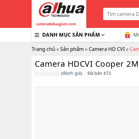
Skip
to
Tìm
kiếm:
content
Mu
DANH MỤC SẢN PHẨM
Trang chủ
»
Sản phẩm
»
Camera HD CVI
»
Cam
Camera HDCVI Cooper 2
(đánh giá)
Đã bán
672
Được
xếp
hạng
0.0
5
sao