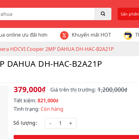
Sản phẩ
a online ưu đãi hơn
Khuyến mãi HOT
T
era HDCVI Cooper 2MP DAHUA DH-HAC-B2A21P
MP DAHUA DH-HAC-B2A21P
379,000
₫
1,200,000
Giá trên thị trường:
₫
Giá
Giá
Tiết kiệm:
821,000
gốc
hiện
₫
là:
tại
Tình trạng:
Còn hàng
1,200,000₫.
là:
379,000₫.
Số lượng: