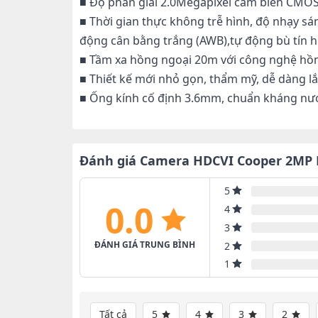
■ Độ phân giải 2.0Megapixel cảm biến CMOS
■ Thời gian thực không trễ hình, độ nhạy sán
động cân bằng trắng (AWB),tự động bù tín h
■ Tầm xa hồng ngoại 20m với công nghệ hồ
■ Thiết kế mới nhỏ gọn, thẩm mỹ, dễ dàng lắ
■ Ống kính cố định 3.6mm, chuẩn kháng nước
Đánh giá Camera HDCVI Cooper 2MP
5
0.0
4
3
ĐÁNH GIÁ TRUNG BÌNH
2
1
Tất cả
5
4
3
2