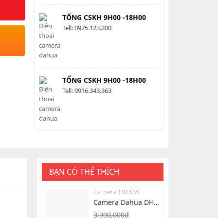
TỔNG CSKH 9H00 -18H00
Tell: 0975.123.200
TỔNG CSKH 9H00 -18H00
Tell: 0916.343.363
BẠN CÓ THỂ THÍCH
Camera HD CVI
Camera Dahua DH-
IPC-HFW2849S-S-IL
3,990,000
₫