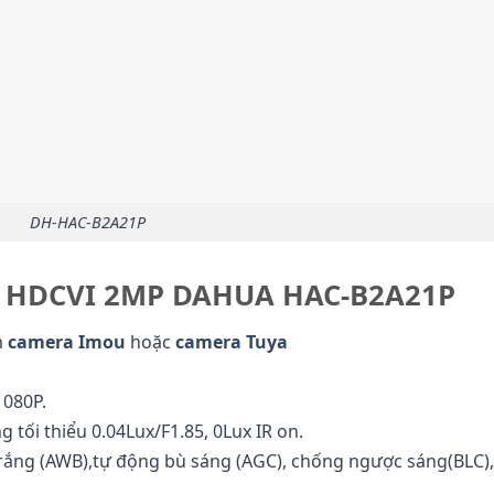
DH-HAC-B2A21P
ra HDCVI 2MP DAHUA HAC-B2A21P
m
camera Imou
hoặc
camera Tuya
1080P.
 tối thiểu 0.04Lux/F1.85, 0Lux IR on.
rắng (AWB),tự động bù sáng (AGC), chống ngược sáng(BLC),