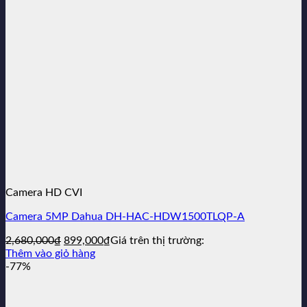
Camera HD CVI
Camera 5MP Dahua DH-HAC-HDW1500TLQP-A
Giá
Giá
2,680,000
₫
899,000
₫
Giá trên thị trường:
gốc
hiện
Thêm vào giỏ hàng
là:
tại
-77%
2,680,000₫.
là:
899,000₫.