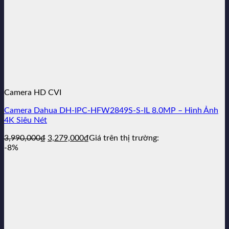
Camera HD CVI
Camera Dahua DH-IPC-HFW2849S-S-IL 8.0MP – Hình Ảnh
4K Siêu Nét
Giá
Giá
3,990,000
₫
3,279,000
₫
Giá trên thị trường:
gốc
hiện
-8%
là:
tại
3,990,000₫.
là:
3,279,000₫.