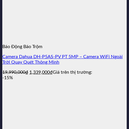
Báo Động Báo Trộm
Camera Dahua DH-P5AS-PV PT 5MP – Camera WiFi Ngoài
Trời Quay Quét Thông Minh
Giá
Giá
19,990,000
₫
1,339,000
₫
Giá trên thị trường:
gốc
hiện
-15%
là:
tại
19,990,000₫.
là:
1,339,000₫.