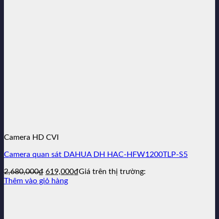
Camera HD CVI
Camera quan sát DAHUA DH HAC-HFW1200TLP-S5
Giá
Giá
2,680,000
₫
619,000
₫
Giá trên thị trường:
gốc
hiện
Thêm vào giỏ hàng
là:
tại
2,680,000₫.
là:
619,000₫.