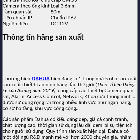
Camera theo ống kính
Loại 3.6mm
Tầm quan sát
80m
Tiêu chuẩn IP
Chuẩn IP67
Nguồn điện
DC 12V
Thông tin hãng sản xuất
Thương hiệu
DAHUA
hiện đang là 1 trong nhà 5 nhà sản xuất
sản xuất thiết bị an ninh hàng đầu thế giới
(Theo số liệu thống
kê của Asmag năm 2019)
, cung cấp các thiết bị Camera quan
sát, Alarm, Access Control, Network, Khóa cửa thông minh …
được sử dụng rộng rãi trong nhiều lĩnh vực như ngân hàng,
cơ sở hạ tầng, khu vực công cộng…
Các sản phẩm Dahua có kiểu dáng đẹp, giá cả cạnh tranh,
chất lượng cao, thời gian sử dụng lâu dài đem lại sự tiện ích
cho người sử dụng, Quy trình sản xuất hiện đại. Dahua có
một đội ngũ R&D mạnh mẽ với hơn 2000 chuyên gia, nhằm