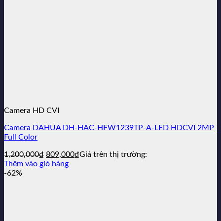
Camera HD CVI
Camera DAHUA DH-HAC-HFW1239TP-A-LED HDCVI 2MP
Full Color
Giá
Giá
1,200,000
₫
809,000
₫
Giá trên thị trường:
gốc
hiện
Thêm vào giỏ hàng
là:
tại
-62%
1,200,000₫.
là:
809,000₫.