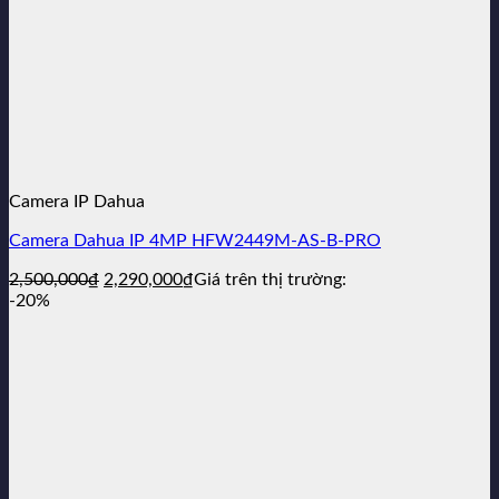
Camera IP Dahua
Camera Dahua IP 4MP HFW2449M-AS-B-PRO
Giá
Giá
2,500,000
₫
2,290,000
₫
Giá trên thị trường:
gốc
hiện
-20%
là:
tại
2,500,000₫.
là:
2,290,000₫.