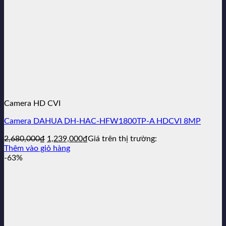
Camera HD CVI
Camera DAHUA DH-HAC-HFW1800TP-A HDCVI 8MP
Giá
Giá
2,680,000
₫
1,239,000
₫
Giá trên thị trường:
gốc
hiện
Thêm vào giỏ hàng
là:
tại
-63%
2,680,000₫.
là:
1,239,000₫.