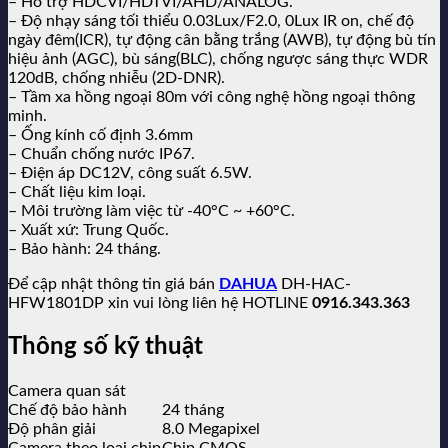
– Hỗ trợ HDCVI/HDTVI/AHD/ANALOG.
– Độ nhạy sáng tối thiểu 0.03Lux/F2.0, 0Lux IR on, chế độ
ngày đêm(ICR), tự động cân bằng trắng (AWB), tự động bù tín
hiệu ảnh (AGC), bù sáng(BLC), chống ngược sáng thực WDR
120dB, chống nhiễu (2D-DNR).
– Tầm xa hồng ngoại 80m với công nghệ hồng ngoại thông
minh.
– Ống kính cố định 3.6mm
– Chuẩn chống nước IP67.
– Điện áp DC12V, công suất 6.5W.
– Chất liệu kim loại.
– Môi trường làm việc từ -40°C ~ +60°C.
– Xuất xứ: Trung Quốc.
– Bảo hành: 24 tháng.
Để cập nhật thông tin giá bán
DAHUA
DH-HAC-
HFW1801DP xin vui lòng liên hệ HOTLINE
0916.343.363
Thông số kỹ thuật
Camera quan sát
Chế độ bảo hành
24 tháng
Độ phân giải
8.0 Megapixel
Camera theo loại chip
Chip CMOS