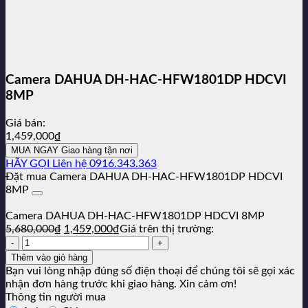
Camera DAHUA DH-HAC-HFW1801DP HDCVI
8MP
Giá bán:
1,459,000
₫
MUA NGAY
Giao hàng tận nơi
HÃY GỌI
Liên hệ 0916.343.363
Đặt mua Camera DAHUA DH-HAC-HFW1801DP HDCVI
8MP
Camera DAHUA DH-HAC-HFW1801DP HDCVI 8MP
Giá
Giá
5,680,000
₫
1,459,000
₫
Giá trên thị trường:
Số
gốc
hiện
lượng:
là:
tại
Thêm vào giỏ hàng
5,680,000₫.
là:
Bạn vui lòng nhập đúng số điện thoại để chúng tôi sẽ gọi xác
1,459,000₫.
nhận đơn hàng trước khi giao hàng. Xin cảm ơn!
Thông tin người mua