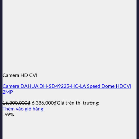
Camera HD CVI
Camera DAHUA DH-SD49225-HC-LA Speed Dome HDCVI
2MP
Giá
Giá
16,800,000
₫
6,386,000
₫
Giá trên thị trường:
gốc
hiện
Thêm vào giỏ hàng
là:
tại
-69%
16,800,000₫.
là:
6,386,000₫.