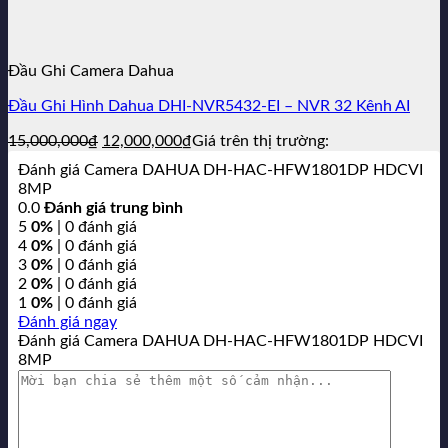
Đầu Ghi Camera Dahua
Đầu Ghi Hình Dahua DHI-NVR5432-EI – NVR 32 Kênh AI
Giá
Giá
15,000,000
₫
12,000,000
₫
Giá trên thị trường:
gốc
hiện
Đánh giá Camera DAHUA DH-HAC-HFW1801DP HDCVI
là:
tại
8MP
15,000,000₫.
là:
0.0
Đánh giá trung bình
12,000,000₫.
5
0%
| 0 đánh giá
4
0%
| 0 đánh giá
3
0%
| 0 đánh giá
2
0%
| 0 đánh giá
1
0%
| 0 đánh giá
Đánh giá ngay
Đánh giá Camera DAHUA DH-HAC-HFW1801DP HDCVI
8MP