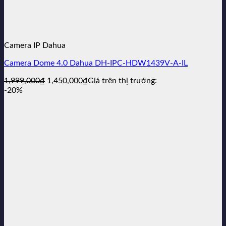
Camera IP Dahua
Camera Dome 4.0 Dahua DH-IPC-HDW1439V-A-IL
Giá
Giá
1,999,000
₫
1,450,000
₫
Giá trên thị trường:
gốc
hiện
-20%
là:
tại
1,999,000₫.
là:
1,450,000₫.