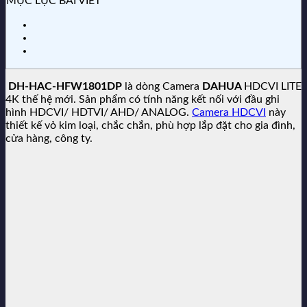
MỤC LỤC BÀI VIẾT
DH-HAC-HFW1801DP
là dòng Camera
DAHUA
HDCVI LITE
4K thế hệ mới. Sản phẩm có tính năng kết nối với đầu ghi
hình HDCVI/ HDTVI/ AHD/ ANALOG.
Camera HDCVI
này
thiết kế vỏ kim loại, chắc chắn, phù hợp lắp đặt cho gia đình,
cửa hàng, công ty.