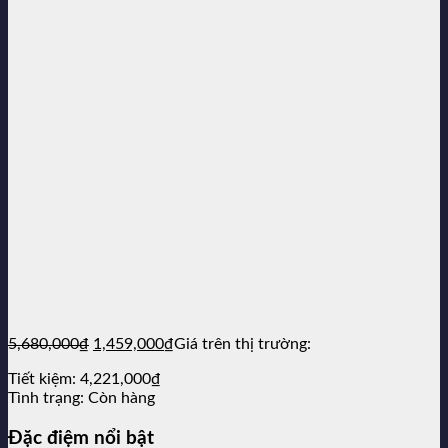
Giá
Giá
5,680,000
₫
1,459,000
₫
Giá trên thị trường:
gốc
hiện
Tiết kiệm:
4,221,000
₫
là:
tại
Tình trạng:
Còn hàng
5,680,000₫.
là:
1,459,000₫.
Đặc điệm nổi bật