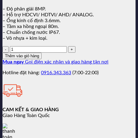
– Độ phân giải 8MP.
– Hỗ trợ HDCVI/ HDTVI/ AHD/ ANALOG.
– Ống kính cố định 3.6mm.
– Tầm xa hồng ngoại 80m.
– Chuẩn chống nước IP67.
– Vỏ nhựa + kim loại.
Số
lượng:
Thêm vào giỏ hàng
Mua ngay
Gọi điện xác nhận và giao hàng tận nơi
Hotline đặt hàng:
0916.343.363
(7:00-22:00)
CAM KẾT & GIAO HÀNG
Giao Hàng Toàn Quốc