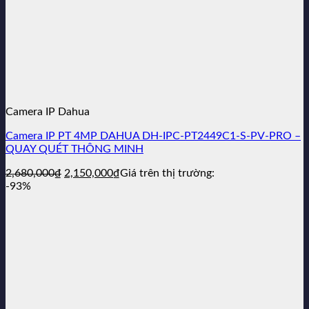
Camera IP Dahua
Camera IP PT 4MP DAHUA DH-IPC-PT2449C1-S-PV-PRO –
QUAY QUÉT THÔNG MINH
Giá
Giá
2,680,000
₫
2,150,000
₫
Giá trên thị trường:
gốc
hiện
-93%
là:
tại
2,680,000₫.
là:
2,150,000₫.