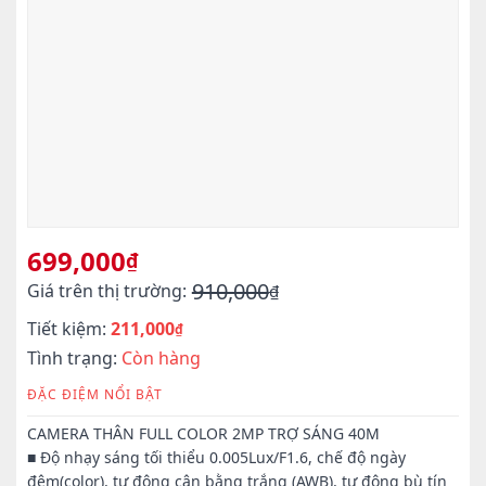
699,000
₫
910,000
Giá trên thị trường:
₫
Giá
Giá
Tiết kiệm:
211,000
gốc
hiện
₫
là:
tại
Tình trạng:
Còn hàng
910,000₫.
là:
ĐẶC ĐIỆM NỔI BẬT
699,000₫.
CAMERA THÂN FULL COLOR 2MP TRỢ SÁNG 40M
■ Độ nhạy sáng tối thiểu 0.005Lux/F1.6, chế độ ngày
đêm(color), tự động cân bằng trắng (AWB), tự động bù tín