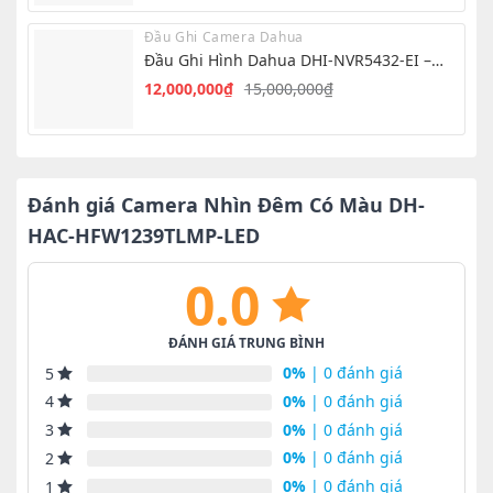
gốc
hiện
là:
tại
Đầu Ghi Camera Dahua
1,999,000₫.
là:
Đầu Ghi Hình Dahua DHI-NVR5432-EI –
1,450,000₫.
NVR 32 Kênh AI
12,000,000
₫
15,000,000
₫
Giá
Giá
gốc
hiện
là:
tại
15,000,000₫.
là:
12,000,000₫.
Đánh giá Camera Nhìn Đêm Có Màu DH-
HAC-HFW1239TLMP-LED
0.0
ĐÁNH GIÁ TRUNG BÌNH
0%
| 0 đánh giá
5
0%
| 0 đánh giá
4
0%
| 0 đánh giá
3
0%
| 0 đánh giá
2
0%
| 0 đánh giá
1