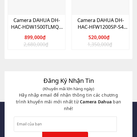
Camera DAHUA DH-
Camera DAHUA DH-
HAC-HDW1500TLMQP
HAC-HFW1200SP-S4
HDCVI 5.0 Megapixel
HDCVI 2MP
899,000
₫
520,000
₫
2,680,000
₫
1,350,000
₫
Giá
Giá
Giá
Giá
gốc
hiện
gốc
hiện
là:
tại
là:
tại
2,680,000₫.
là:
1,350,000₫.
là:
899,000₫.
520,000₫.
Đăng Ký Nhận Tin
(Khuyến mãi lớn hàng ngày)
Hãy nhập email để nhận thông tin các chương
trình khuyến mãi mới nhất từ
Camera Dahua
bạn
nhé!