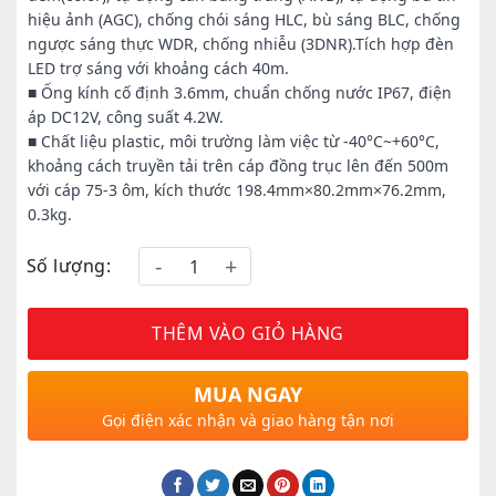
hiệu ảnh (AGC), chống chói sáng HLC, bù sáng BLC, chống
ngược sáng thực WDR, chống nhiễu (3DNR).Tích hợp đèn
LED trợ sáng với khoảng cách 40m.
■ Ống kính cố định 3.6mm, chuẩn chống nước IP67, điện
áp DC12V, công suất 4.2W.
■ Chất liệu plastic, môi trường làm việc từ -40°C~+60°C,
khoảng cách truyền tải trên cáp đồng trục lên đến 500m
với cáp 75-3 ôm, kích thước 198.4mm×80.2mm×76.2mm,
0.3kg.
Số lượng:
THÊM VÀO GIỎ HÀNG
MUA NGAY
Gọi điện xác nhận và giao hàng tận nơi