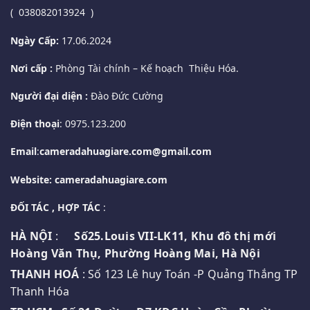
( 038082013924 )
Ngày Cấp:
17.06.2024
Nơi cấp :
Phòng Tài chính – Kế hoạch Thiệu Hóa.
Người đại diện :
Đào Đức Cường
Điện thoại
: 0975.123.200
Email
:
cameradahuagiare.com@gmail.com
Website: cameradahuagiare.com
ĐỐI TÁC , HỢP TÁC
:
HÀ NỘI
:
Số25.Louis VII-LK11, Khu đô thị mới
Hoàng Văn Thụ, Phường Hoàng Mai, Hà Nội
THANH HOÁ
: Số 123 Lê huy Toán -P Quảng Thắng TP
Thanh Hóa