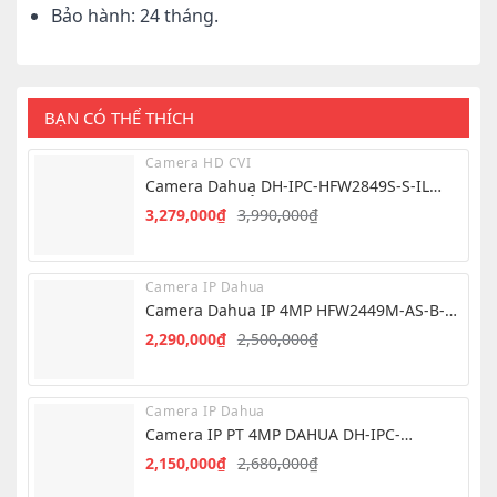
Bảo hành: 24 tháng.
BẠN CÓ THỂ THÍCH
Camera HD CVI
Camera Dahua DH-IPC-HFW2849S-S-IL
8.0MP – Hình Ảnh 4K Siêu Nét
3,279,000
₫
3,990,000
₫
Giá
Giá
gốc
hiện
là:
tại
Camera IP Dahua
3,990,000₫.
là:
Camera Dahua IP 4MP HFW2449M-AS-B-
3,279,000₫.
PRO
2,290,000
₫
2,500,000
₫
Giá
Giá
gốc
hiện
là:
tại
Camera IP Dahua
2,500,000₫.
là:
Camera IP PT 4MP DAHUA DH-IPC-
2,290,000₫.
PT2449C1-S-PV-PRO – QUAY QUÉT THÔNG
2,150,000
₫
2,680,000
₫
Giá
Giá
MINH