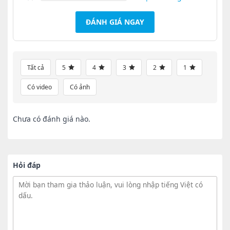
ĐÁNH GIÁ NGAY
Tất cả
5
4
3
2
1
Có video
Có ảnh
Chưa có đánh giá nào.
Hỏi đáp