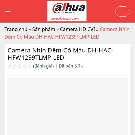
Skip
to
content
Trang chủ
»
Sản phẩm
»
Camera HD CVI
»
Camera Nhìn
Đêm Có Màu DH-HAC-HFW1239TLMP-LED
Camera Nhìn Đêm Có Màu DH-HAC-
HFW1239TLMP-LED
(đánh giá)
Đã bán
6.7k
Được
xếp
hạng
0.0
5
sao