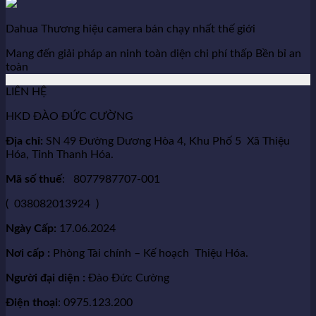
Dahua Thương hiệu camera bán chạy nhất thế giới
Mang đến giải pháp an ninh toàn diện chi phí thấp Bền bỉ an
toàn
LIÊN HỆ
HKD ĐÀO ĐỨC CƯỜNG
Địa chỉ:
SN 49 Đường Dương Hòa 4, Khu Phố 5 Xã Thiệu
Hóa, Tỉnh Thanh Hóa.
Mã số thuế
: 8077987707-001
( 038082013924 )
Ngày Cấp:
17.06.2024
Nơi cấp :
Phòng Tài chính – Kế hoạch Thiệu Hóa.
Người đại diện :
Đào Đức Cường
Điện thoại
: 0975.123.200