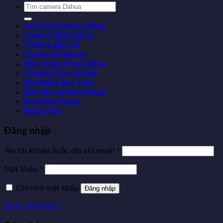
Tìm
kiếm:
Trọn Bộ Camera Dahua
Camera Wifi Dahua
Camera HD CVI
Camera IP Dahua
Máy Chấm Công Dahua
Chuông Cửa Có Hình
Báo Động Báo Trộm
Đầu Ghi Camera Dahua
Phụ Kiện Dahua
Đăng nhập
Đăng nhập
Tên tài khoản hoặc địa chỉ email
*
Mật khẩu
*
Ghi nhớ mật khẩu
Đăng nhập
Quên mật khẩu?