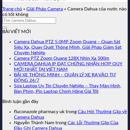
Trang chủ
»
Giải Pháp Camera
»
Camera Dahua của nước nào
có tốt không
BÀI VIẾT MỚI
Camera Dahua PTZ 5.0MP Zoom Quang – Quan Sát
Siêu Xa, Quay Quét Thông Minh, Giải Pháp Giám Sát
Chuyên Nghiệp
Camera PTZ Zoom Quang 128X Nhìn Xa 500m
CAMERA DAHUA IP ĐẠT CHỨNG NHẬN HỢP QUY
MỚI NHẤT TẠI VIỆT NAM
BÃI XE THÔNG MINH – QUẢN LÝ XE RA VÀO TỰ
ĐỘNG 24/7
Sửa Laptop Uy Tín Chuyên Nghiệp – Thay Màn Hình,
Bàn Phím, Pin Laptop Chính Hãng Giá Tốt
Bình luận gần đây
fluconazole pharmacy uk
trong
Câu Hỏi Thường Gặp về
Camera Dahua
Nguyễn Thành Nam
trong
Các Lỗi Thường Gặp Của
Đầu Ghi Camera Dahua