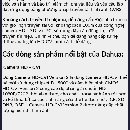
việc vận hành và bảo trì, giảm chi phí vật liệu và yêu cầu lắp
đặt ứng dụng bằng phương pháp truyền tải hình ảnh CVBS.
Khoảng cách truyền tín hiệu xa, dễ nâng cấp:
Đột phá hơn so
với giới hạn truyền tải với khoảng cách 100m của công nghệ
camera HD – SDI và IPC, sử dụng dây cáp đồng trục để
truyền tín hiệu. Chính vì thế, bạn dễ dàng nâng cấp từ hệ
thống analog lên HD-CVI một cách dễ dàng.
Các dòng sản phẩm nổi bật của Dahua:
Camera HD – CVI
Dòng Camera HD-CVI Version 2
là dòng Camera HD-CVI thế
hệ mới sử dụng chipset DH5000 và cảm biến hình CMOS.
HD-CVI Version 2 cung cấp độ phân giải chuẩn HD
1080P/720P thời gian thực, cho chất lượng hình ảnh tốt hơn,
và kế thừa tất cả các tính năng của thế hệ đầu như : ICR, 3D-
DNR, OSD… Camera HD-CVI Version 2 được nâng cấp chất
lượng hiển thị hình ảnh.