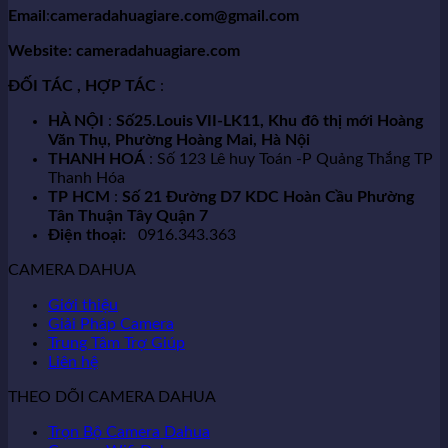
Email
:
cameradahuagiare.com@gmail.com
Website: cameradahuagiare.com
ĐỐI TÁC , HỢP TÁC
:
HÀ NỘI
:
Số25.Louis VII-LK11, Khu đô thị mới Hoàng
Văn Thụ, Phường Hoàng Mai, Hà Nội
THANH HOÁ
: Số 123 Lê huy Toán -P Quảng Thắng TP
Thanh Hóa
TP HCM
:
Số 21 Đường D7 KDC Hoàn Cầu Phường
Tân Thuận Tây Quận 7
Điện thoại:
0916.343.363
CAMERA DAHUA
Giới thiệu
Giải Pháp Camera
Trung Tâm Trợ Giúp
Liên hệ
THEO DÕI CAMERA DAHUA
Trọn Bộ Camera Dahua