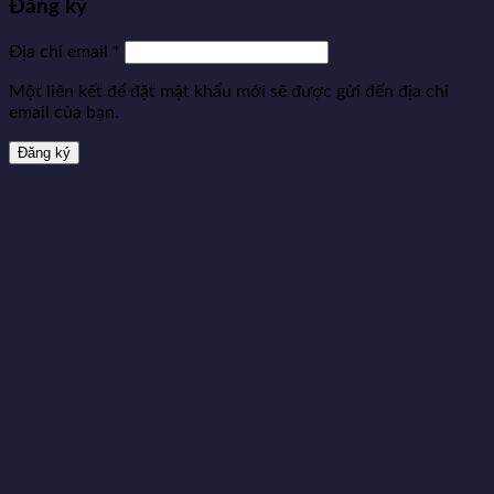
Đăng ký
Địa chỉ email
*
Một liên kết để đặt mật khẩu mới sẽ được gửi đến địa chỉ
email của bạn.
Đăng ký