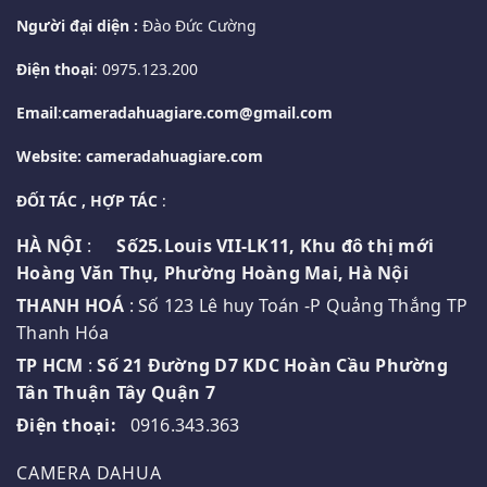
Người đại diện :
Đào Đức Cường
Điện thoại
: 0975.123.200
Email
:
cameradahuagiare.com@gmail.com
Website: cameradahuagiare.com
ĐỐI TÁC , HỢP TÁC
:
HÀ NỘI
:
Số25.Louis VII-LK11, Khu đô thị mới
Hoàng Văn Thụ, Phường Hoàng Mai, Hà Nội
THANH HOÁ
: Số 123 Lê huy Toán -P Quảng Thắng TP
Thanh Hóa
TP HCM
:
Số 21 Đường D7 KDC Hoàn Cầu Phường
Tân Thuận Tây Quận 7
Điện thoại:
0916.343.363
CAMERA DAHUA