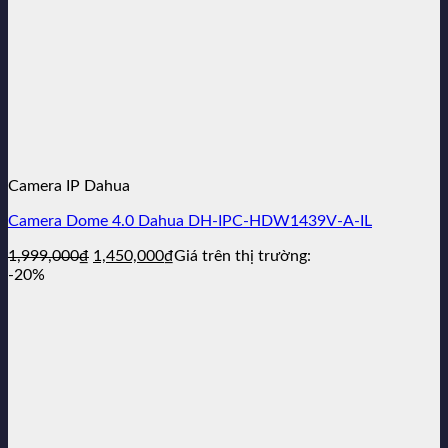
Camera IP Dahua
Camera Dome 4.0 Dahua DH-IPC-HDW1439V-A-IL
Giá
Giá
1,999,000
₫
1,450,000
₫
Giá trên thị trường:
gốc
hiện
-20%
là:
tại
1,999,000₫.
là:
1,450,000₫.