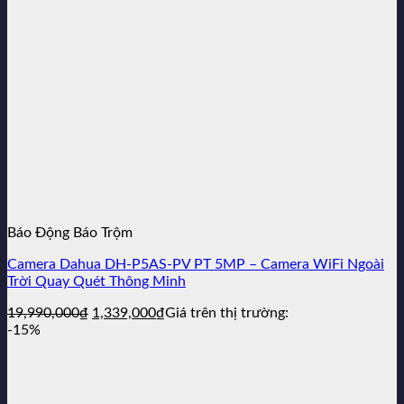
Báo Động Báo Trộm
Camera Dahua DH-P5AS-PV PT 5MP – Camera WiFi Ngoài
Trời Quay Quét Thông Minh
Giá
Giá
19,990,000
₫
1,339,000
₫
Giá trên thị trường:
gốc
hiện
-15%
là:
tại
19,990,000₫.
là:
1,339,000₫.