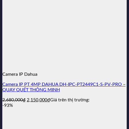
Camera IP Dahua
Camera IP PT 4MP DAHUA DH-IPC-PT2449C1-S-PV-PRO –
QUAY QUÉT THÔNG MINH
Giá
Giá
2,680,000
₫
2,150,000
₫
Giá trên thị trường:
gốc
hiện
-93%
là:
tại
2,680,000₫.
là:
2,150,000₫.