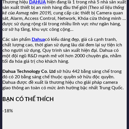
Thương hiệu
DAHUA
hiện đang là 1 trong nhà 5 nhà sản xuất
sản xuất thiết bị an ninh hàng đầu thế giới
(Theo số liệu thống
kê của Asmag năm 2019)
, cung cấp các thiết bị Camera quan
sát, Alarm, Access Control, Network, Khóa cửa thông minh …
được sử dụng rộng rãi trong nhiều lĩnh vực như ngân hàng,
cơ sở hạ tầng, khu vực công cộng…
Các sản phẩm
Dahua
có kiểu dáng đẹp, giá cả cạnh tranh,
chất lượng cao, thời gian sử dụng lâu dài đem lại sự tiện ích
cho người sử dụng, Quy trình sản xuất hiện đại. Dahua có
một đội ngũ R&D mạnh mẽ với hơn 2000 chuyên gia, nhằm
tối đa hóa giá trị cho khách hàng.
Dahua Technology Co. Ltd
sở hữu 442 bằng sáng chế trong
đó có 20 bằng sáng chế thuộc quyền sở hữu độc quyền.
Dahua được đề xuất là thương hiệu cho giải pháp camera
giao thông an toàn có mức ảnh hưởng bậc nhất Trung Quốc.
BẠN CÓ THỂ THÍCH
-18%