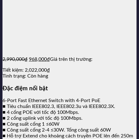
Giá
Giá
2,990,000
₫
968,000
₫
Giá trên thị trường:
gốc
hiện
Tiết kiệm:
2,022,000
₫
là:
tại
Tình trạng:
Còn hàng
2,990,000₫.
là:
968,000₫.
Đặc điệm nổi bật
6-Port Fast Ethernet Switch with 4-Port PoE
■ Tiêu chuẩn IEEE802.3, IEEE802.3u và IEEE802.3X.
■ 4 cổng POE với tốc độ 100Mbps.
■ 2 cổng uplink với tốc độ 100Mbps.
■ Công suất cổng 1 ≤60W
■ Công suất cổng 2-4 ≤30W. Tổng công suất 60W
■ Hỗ trợ Extend cho khoảng cách truyền POE lên đến 250m