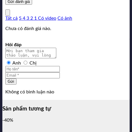
Tất cả
5
4
3
2
1
Có video
Có ảnh
Chưa có đánh giá nào.
Hỏi đáp
Anh
Chị
Gửi
Không có bình luận nào
Sản phẩm tương tự
-40%