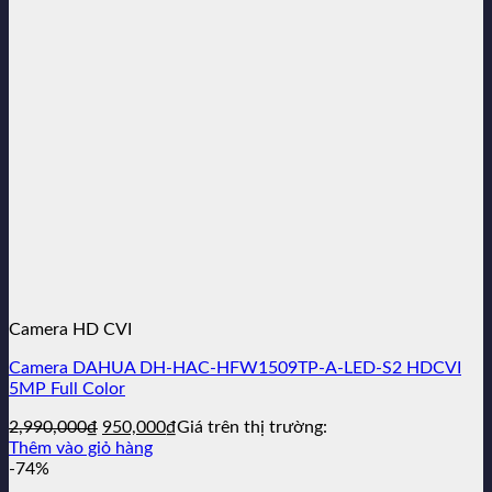
Camera HD CVI
Camera DAHUA DH-HAC-HFW1509TP-A-LED-S2 HDCVI
5MP Full Color
Giá
Giá
2,990,000
₫
950,000
₫
Giá trên thị trường:
gốc
hiện
Thêm vào giỏ hàng
là:
tại
-74%
2,990,000₫.
là: