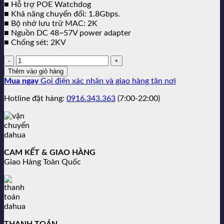
■ Hỗ trợ POE Watchdog
■ Khả năng chuyển đổi: 1.8Gbps.
■ Bộ nhớ lưu trữ MAC: 2K
■ Nguồn DC 48~57V power adapter
■ Chống sét: 2KV
Số
lượng:
Thêm vào giỏ hàng
Mua ngay
Gọi điện xác nhận và giao hàng tận nơi
Hotline đặt hàng:
0916.343.363
(7:00-22:00)
CAM KẾT & GIAO HÀNG
Giao Hàng Toàn Quốc