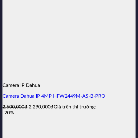
Camera IP Dahua
Camera Dahua IP 4MP HFW2449M-AS-B-PRO
Giá
Giá
2,500,000
₫
2,290,000
₫
Giá trên thị trường:
gốc
hiện
-20%
là:
tại
2,500,000₫.
là:
2,290,000₫.