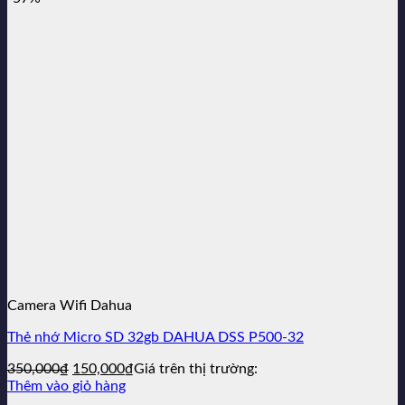
2,990,000₫.
là:
780,000₫.
Camera Wifi Dahua
Thẻ nhớ Micro SD 32gb DAHUA DSS P500-32
Giá
Giá
350,000
₫
150,000
₫
Giá trên thị trường:
gốc
hiện
Thêm vào giỏ hàng
là:
tại