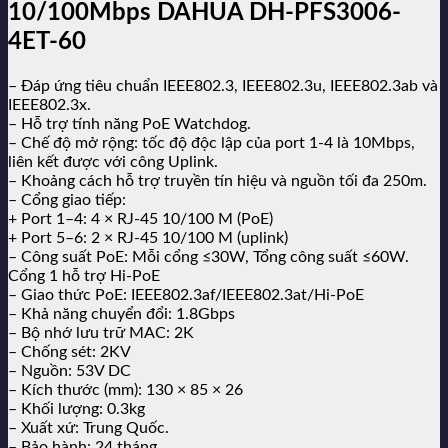
10/100Mbps DAHUA DH-PFS3006-
4ET-60
– Đáp ứng tiêu chuẩn IEEE802.3, IEEE802.3u, IEEE802.3ab và
IEEE802.3x.
– Hỗ trợ tính năng PoE Watchdog.
– Chế độ mở rộng: tốc độ độc lập của port 1-4 là 10Mbps,
liên kết được với công Uplink.
– Khoảng cách hỗ trợ truyền tín hiệu và nguồn tối đa 250m.
– Cổng giao tiếp:
+ Port 1–4: 4 × RJ-45 10/100 M (PoE)
+ Port 5–6: 2 × RJ-45 10/100 M (uplink)
– Công suất PoE: Mỗi cổng ≤30W, Tổng công suất ≤60W.
Cổng 1 hỗ trợ Hi-PoE
– Giao thức PoE: IEEE802.3af/IEEE802.3at/Hi-PoE
– Khả năng chuyển đổi: 1.8Gbps
– Bộ nhớ lưu trữ MAC: 2K
– Chống sét: 2KV
– Nguồn: 53V DC
– Kích thước (mm): 130 × 85 × 26
– Khối lượng: 0.3kg
– Xuất xứ: Trung Quốc.
– Bảo hành: 24 tháng.