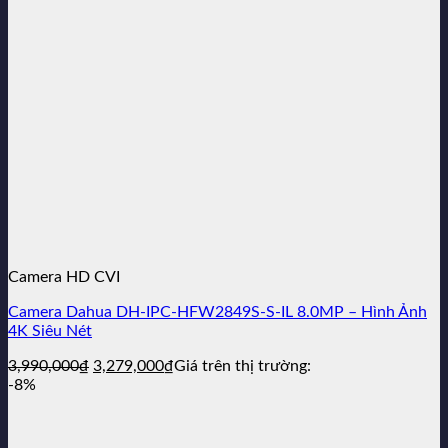
Camera HD CVI
Camera Dahua DH-IPC-HFW2849S-S-IL 8.0MP – Hình Ảnh
4K Siêu Nét
Giá
Giá
3,990,000
₫
3,279,000
₫
Giá trên thị trường:
gốc
hiện
-8%
là:
tại
3,990,000₫.
là:
3,279,000₫.