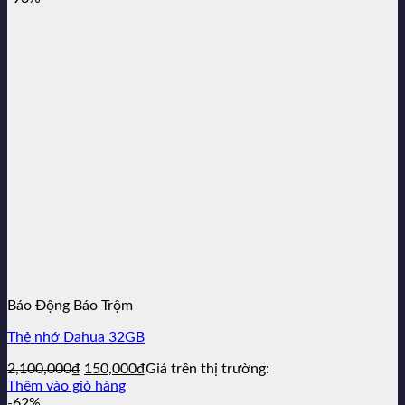
5,990,000₫.
là:
1,539,000₫.
Báo Động Báo Trộm
Thẻ nhớ Dahua 32GB
Giá
Giá
2,100,000
₫
150,000
₫
Giá trên thị trường:
gốc
hiện
Thêm vào giỏ hàng
là:
tại
-62%