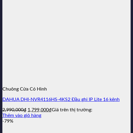
Chuông Cửa Có Hình
DAHUA DHI-NVR4116HS-4KS2 Đầu ghi IP Lite 16 kênh
Giá
Giá
2,990,000
₫
1,799,000
₫
Giá trên thị trường:
gốc
hiện
Thêm vào giỏ hàng
là:
tại
-79%
2,990,000₫.
là:
1,799,000₫.