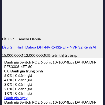
Đầu Ghi Camera Dahua
Đầu Ghi Hình Dahua DHI-NVR5432-EI – NVR 32 Kênh AI
Giá
Giá
15,000,000
₫
12,000,000
₫
Giá trên thị trường:
gốc
hiện
Đánh giá Switch POE 6 cổng 10/100Mbps DAHUA DH-
là:
tại
PFS3006-4ET-60
15,000,000₫.
là:
0.0
Đánh giá trung bình
12,000,000₫.
5
0%
| 0 đánh giá
4
0%
| 0 đánh giá
3
0%
| 0 đánh giá
2
0%
| 0 đánh giá
1
0%
| 0 đánh giá
Đánh giá ngay
Đánh giá Switch POE 6 cổng 10/100Mbps DAHUA DH-