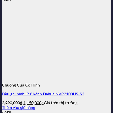
2,100,000₫.
là:
150,000₫.
Chuông Cửa Có Hình
Đầu ghi hình IP 8 kênh Dahua NVR2108HS-S2
Giá
Giá
2,990,000
₫
1,150,000
₫
Giá trên thị trường:
gốc
hiện
Thêm vào giỏ hàng
là:
tại
-74%