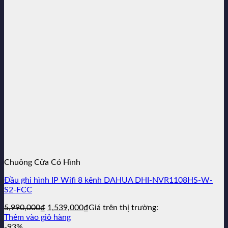
950,000₫.
Chuông Cửa Có Hình
Đầu ghi hình IP Wifi 8 kênh DAHUA DHI-NVR1108HS-W-
S2-FCC
Giá
Giá
5,990,000
₫
1,539,000
₫
Giá trên thị trường:
gốc
hiện
Thêm vào giỏ hàng
là:
tại
-93%