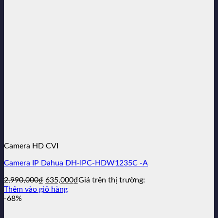
Camera HD CVI
Camera IP Dahua DH-IPC-HDW1235C -A
Giá
Giá
2,990,000
₫
635,000
₫
Giá trên thị trường:
gốc
hiện
Thêm vào giỏ hàng
là:
tại
-68%
2,990,000₫.
là:
635,000₫.