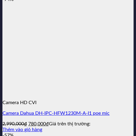
2,990,000₫.
là:
1,150,000₫.
Camera HD CVI
Camera Dahua DH-IPC-HFW1230M-A-I1 poe mic
Giá
Giá
2,990,000
₫
780,000
₫
Giá trên thị trường:
gốc
hiện
Thêm vào giỏ hàng
là:
tại
-57%