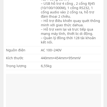
– USB hỗ trợ 4 cổng , 2 cổng RJ45
(10/100/1000M), 1 cổng RS232, 1
cổng audio vào 2 cổng ra, hỗ trợ
đàm thoại 2 chiều.
– Hỗ trợ điều khiển quay quét thông
minh với giao thức dahua.
– Hỗ trợ xem lại và trực tiếp qua
mạng máy tính, thiết bị di động.
– Quản lý đồng thời 128 tài khoản
kết nối.
Nguồn điện
AC 100~240V
Kích thước
440mm×454mm×95mmV
Trọng lượng
6,55kg