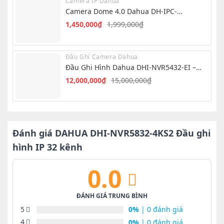
Camera IP Dahua
999,000₫.
là:
Camera Dome 4.0 Dahua DH-IPC-
850,000₫.
HDW1439V-A-IL
1,450,000
₫
1,999,000
₫
Giá
Giá
gốc
hiện
là:
tại
Đầu Ghi Camera Dahua
1,999,000₫.
là:
Đầu Ghi Hình Dahua DHI-NVR5432-EI –
1,450,000₫.
NVR 32 Kênh AI
12,000,000
₫
15,000,000
₫
Giá
Giá
gốc
hiện
là:
tại
15,000,000₫.
là:
12,000,000₫.
Đánh giá DAHUA DHI-NVR5832-4KS2 Đầu ghi
hình IP 32 kênh
0.0
ĐÁNH GIÁ TRUNG BÌNH
5
0%
| 0 đánh giá
4
0%
| 0 đánh giá