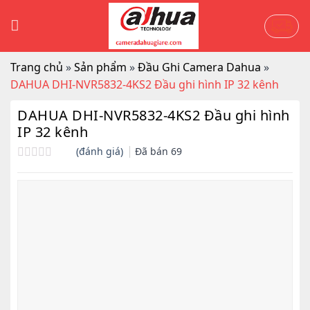
Skip
to
content
Trang chủ
»
Sản phẩm
»
Đầu Ghi Camera Dahua
»
DAHUA DHI-NVR5832-4KS2 Đầu ghi hình IP 32 kênh
DAHUA DHI-NVR5832-4KS2 Đầu ghi hình
IP 32 kênh
(đánh giá)
Đã bán
69
Được
xếp
hạng
0.0
5
sao