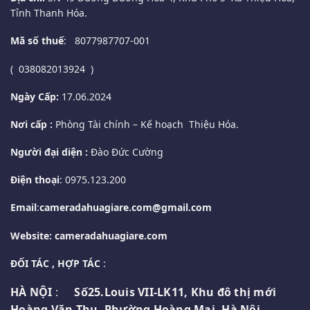
Tỉnh Thanh Hóa.
Mã số thuế
: 8077987707-001
( 038082013924 )
Ngày Cấp:
17.06.2024
Nơi cấp :
Phòng Tài chính – Kế hoạch Thiệu Hóa.
Người đại diện :
Đào Đức Cường
Điện thoại
: 0975.123.200
Email
:
cameradahuagiare.com@gmail.com
Website: cameradahuagiare.com
ĐỐI TÁC , HỢP TÁC
:
HÀ NỘI
:
Số25.Louis VII-LK11, Khu đô thị mới
Hoàng Văn Thụ, Phường Hoàng Mai, Hà Nội