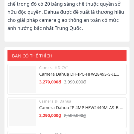
chế trong đó có 20 bằng sáng chế thuộc quyền sở
hữu độc quyền. Dahua được đề xuất là thương hiệu
cho giải pháp camera giao thông an toàn có mức
ảnh hưởng bậc nhất Trung Quốc.
BẠN CÓ THỂ THÍCH
Camera HD CVI
Camera Dahua DH-IPC-HFW2849S-S-IL
8.0MP – Hình Ảnh 4K Siêu Nét
3,279,000
₫
3,990,000
₫
Giá
Giá
gốc
hiện
là:
tại
Camera IP Dahua
3,990,000₫.
là:
Camera Dahua IP 4MP HFW2449M-AS-B-
3,279,000₫.
PRO
2,290,000
₫
2,500,000
₫
Giá
Giá
gốc
hiện
là:
tại