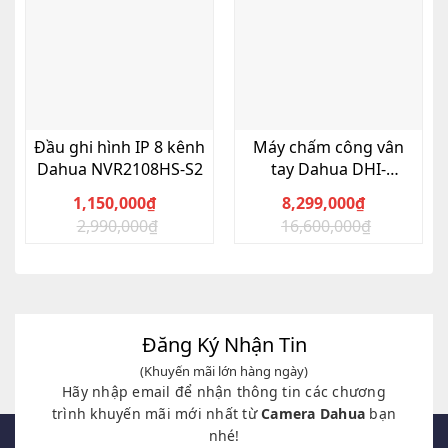
Đầu ghi hình IP 8 kênh
Máy chấm công vân
Dahua NVR2108HS-S2
tay Dahua DHI-
ASA4214F
1,150,000
₫
8,299,000
₫
2,990,000
₫
16,600,000
₫
Giá
Giá
Giá
Giá
gốc
hiện
gốc
hiện
là:
tại
là:
tại
2,990,000₫.
là:
16,600,000₫.
là:
1,150,000₫.
8,299,000₫.
Đăng Ký Nhận Tin
(Khuyến mãi lớn hàng ngày)
Hãy nhập email để nhận thông tin các chương
trình khuyến mãi mới nhất từ
Camera Dahua
bạn
nhé!