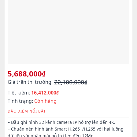
5,688,000
₫
22,100,000
Giá trên thị trường:
₫
Giá
Giá
Tiết kiệm:
16,412,000
gốc
hiện
₫
là:
tại
Tình trạng:
Còn hàng
22,100,000₫.
là:
ĐẶC ĐIỆM NỔI BẬT
5,688,000₫.
– Đầu ghi hình 32 kênh camera IP hỗ trợ lên đến 4K.
– Chuẩn nén hình ảnh Smart H.265+/H.265 với hai luồng
dữ liệu với phân giải hỗ trợ lên đến 12Mp.