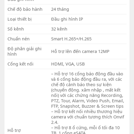
Chế độ bảo hành
24 tháng
Loại thiết bị
Đầu ghi hình IP
Số kênh
32 kênh
Chuẩn nén
Smart H.265+/H.265
Độ phân giải ghi
Hỗ trợ lên đến camera 12MP
hình
Cổng kết nối
HDMI, VGA, USB
– Hỗ trợ 16 cổng báo động đầu vào
và 6 cổng báo động đầu ra, với các
chế độ cảnh báo theo sự kiện
(chuyển động. xâm nhập , mất kết
nối) với các chứng năng Recording,
PTZ, Tour, Alarm, Video Push, Email,
FTP, Snapshot, Buzzer & Screen tips
– Hỗ trợ kết nối nhiều thương hiệu
camera với chuẩn tương thích Onvif
2.4.
– Hỗ trợ 8 ổ cứng, mỗi ổ tối đa 10
Hỗ trợ
TB, 1 cổng eSATA.