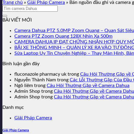
Trang chủ
»
Giải Pháp Camera
»
Bán nguồn đầu ghi và camera g
BÀI VIẾT MỚI
Camera Dahua PTZ 5.0MP Zoom Quang – Quan Sát Siêu 
Camera PTZ Zoom Quang 128X Nhìn Xa 500m
CAMERA DAHUA IP ĐẠT CHỨNG NHẬN HỢP QUY MỚI
BÃI XE THÔNG MINH – QUẢN LÝ XE RA VÀO TỰ ĐỘNG
Sửa Laptop Uy Tín Chuyên Nghiệp – Thay Màn Hình, Bàn
Bình luận gần đây
fluconazole pharmacy uk
trong
Câu Hỏi Thường Gặp về 
Nguyễn Thành Nam
trong
Các Lỗi Thường Gặp Của Đầu
Ngô liêm
trong
Câu Hỏi Thường Gặp về Camera Dahua
Admin Shop
trong
Câu Hỏi Thường Gặp về Camera Dah
Admin Shop
trong
Câu Hỏi Thường Gặp về Camera Dah
Danh mục
Giải Pháp Camera
Giải Pháp Camera