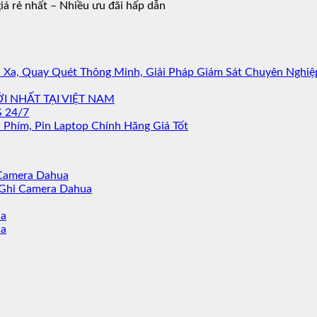
iá rẻ nhất – Nhiều ưu đãi hấp dẫn
Xa, Quay Quét Thông Minh, Giải Pháp Giám Sát Chuyên Nghiệ
 NHẤT TẠI VIỆT NAM
 24/7
 Phím, Pin Laptop Chính Hãng Giá Tốt
Camera Dahua
 Ghi Camera Dahua
ua
ua