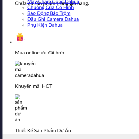
Máy Chấm Công Dahua
Chưa có sản phẩm trong giỏ hàng.
Chuông Cửa Có Hình
Báo Động Báo Trộm
Đầu Ghi Camera Dahua
Phụ Kiện Dahua
Mua online ưu đãi hơn
Khuyến mãi HOT
Thiết Kế Sản Phẩm Dự Án