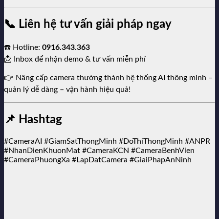
📞 Liên hệ tư vấn giải pháp ngay
☎️ Hotline:
0916.343.363
📩 Inbox để nhận demo & tư vấn miễn phí
👉 Nâng cấp camera thường thành hệ thống AI thông minh –
quản lý dễ dàng – vận hành hiệu quả!
📌 Hashtag
#CameraAI #GiamSatThongMinh #DoThiThongMinh #ANPR
#NhanDienKhuonMat #CameraKCN #CameraBenhVien
#CameraPhuongXa #LapDatCamera #GiaiPhapAnNinh