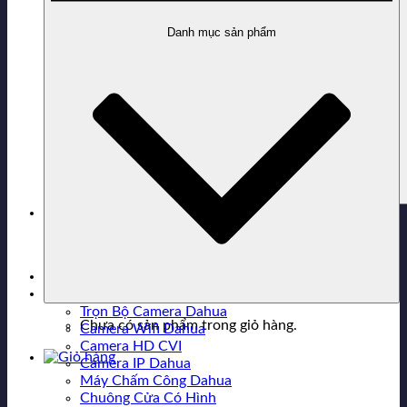
Danh mục sản phẩm
0916.343.363
Hỗ trợ mua hàng
Trọn Bộ Camera Dahua
Chưa có sản phẩm trong giỏ hàng.
Camera Wifi Dahua
Camera HD CVI
Camera IP Dahua
Máy Chấm Công Dahua
Chuông Cửa Có Hình