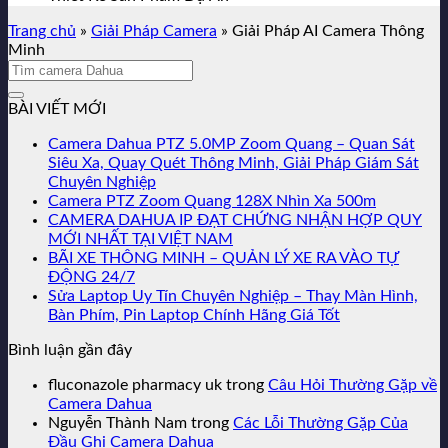
Trang chủ
»
Giải Pháp Camera
»
Giải Pháp AI Camera Thông
Minh
BÀI VIẾT MỚI
Camera Dahua PTZ 5.0MP Zoom Quang – Quan Sát
Siêu Xa, Quay Quét Thông Minh, Giải Pháp Giám Sát
Chuyên Nghiệp
Camera PTZ Zoom Quang 128X Nhìn Xa 500m
CAMERA DAHUA IP ĐẠT CHỨNG NHẬN HỢP QUY
MỚI NHẤT TẠI VIỆT NAM
BÃI XE THÔNG MINH – QUẢN LÝ XE RA VÀO TỰ
ĐỘNG 24/7
Sửa Laptop Uy Tín Chuyên Nghiệp – Thay Màn Hình,
Bàn Phím, Pin Laptop Chính Hãng Giá Tốt
Bình luận gần đây
fluconazole pharmacy uk
trong
Câu Hỏi Thường Gặp về
Camera Dahua
Nguyễn Thành Nam
trong
Các Lỗi Thường Gặp Của
Đầu Ghi Camera Dahua