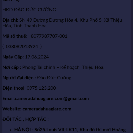
HKD ĐÀO ĐỨC CƯỜNG
Địa chỉ:
SN 49 Đường Dương Hòa 4, Khu Phố 5 Xã Thiệu
Hóa, Tỉnh Thanh Hóa.
Mã số thuế
: 8077987707-001
( 038082013924 )
Ngày Cấp:
17.06.2024
Nơi cấp :
Phòng Tài chính – Kế hoạch Thiệu Hóa.
Người đại diện :
Đào Đức Cường
Điện thoại
: 0975.123.200
Email
:
cameradahuagiare.com@gmail.com
Website: cameradahuagiare.com
ĐỐI TÁC , HỢP TÁC
:
HÀ NỘI
:
Số25.Louis VII-LK11, Khu đô thị mới Hoàng