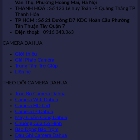
Văn Thụ, Phường Hoàng Mai, Hà Nội
THANH HOÁ
: Số 123 Lê huy Toán -P Quảng Thắng TP
Thanh Hóa
TP HCM
:
Số 21 Đường D7 KDC Hoàn Cầu Phường
Tân Thuận Tây Quận 7
Điện thoại:
0916.343.363
CAMERA DAHUA
Giới thiệu
Giải Pháp Camera
Trung Tâm Trợ Giúp
Liên hệ
THEO DÕI CAMERA DAHUA
Trọn Bộ Camera Dahua
Camera Wifi Dahua
Camera HD CVI
Camera IP Dahua
Máy Chấm Công Dahua
Chuông Cửa Có Hình
Báo Động Báo Trộm
Đầu Ghi Camera Dahua