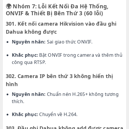
🌍
Nhóm 7: Lỗi Kết Nối Đa Hệ Thống,
ONVIF & Thiết Bị Bên Thứ 3 (60 lỗi)
301. Kết nối camera Hikvision vào đầu ghi
Dahua không được
Nguyên nhân:
Sai giao thức ONVIF.
Khắc phục:
Bật ONVIF trong camera và thêm thủ
công qua RTSP.
302. Camera IP bên thứ 3 không hiển thị
hình
Nguyên nhân:
Chuẩn nén H.265+ không tương
thích.
Khắc phục:
Chuyển về H.264.
303. Đầu ghi Dahua không add được camera