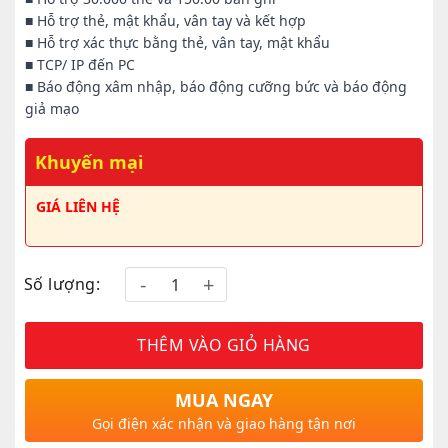
■ Hỗ trợ thẻ, mật khẩu, vân tay và kết hợp
■ Hỗ trợ xác thực bằng thẻ, vân tay, mật khẩu
■ TCP/ IP đến PC
■ Báo động xâm nhập, báo động cưỡng bức và báo động
giả mạo
Khuyến mại
GIÁ LIÊN HỆ
Số lượng:
THÊM VÀO GIỎ HÀNG
MUA NGAY
Gọi điện xác nhận và giao hàng tận nơi