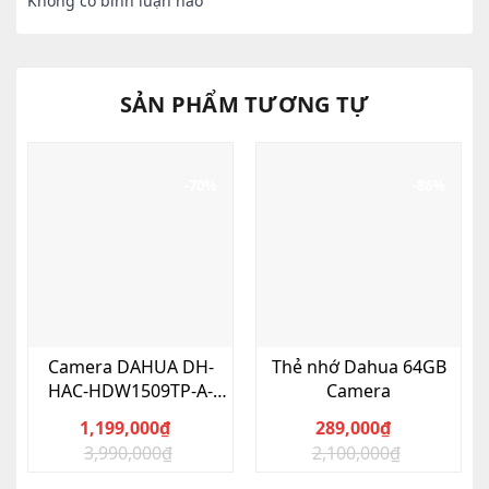
Không có bình luận nào
SẢN PHẨM TƯƠNG TỰ
-70%
-86%
Camera DAHUA DH-
Thẻ nhớ Dahua 64GB
HAC-HDW1509TP-A-
Camera
LED-S2 HDCVI 5MP Full
1,199,000
₫
289,000
₫
Color
3,990,000
₫
2,100,000
₫
Giá
Giá
Giá
Giá
gốc
hiện
gốc
hiện