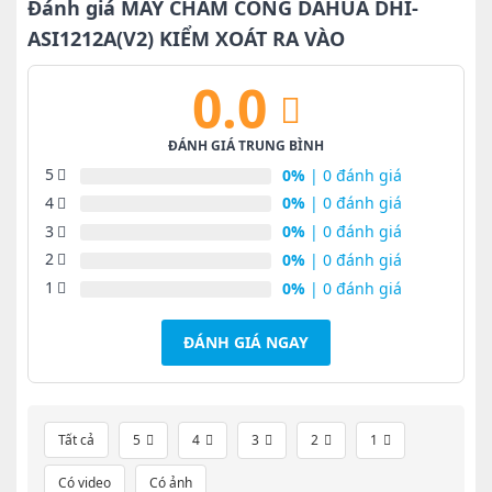
12,000,000₫.
Đánh giá MÁY CHẤM CÔNG DAHUA DHI-
ASI1212A(V2) KIỂM XOÁT RA VÀO
0.0
ĐÁNH GIÁ TRUNG BÌNH
5
0%
| 0 đánh giá
4
0%
| 0 đánh giá
3
0%
| 0 đánh giá
2
0%
| 0 đánh giá
1
0%
| 0 đánh giá
ĐÁNH GIÁ NGAY
Tất cả
5
4
3
2
1
Có video
Có ảnh