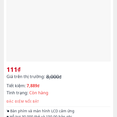
111
₫
8,000
Giá trên thị trường:
₫
Giá
Giá
Tiết kiệm:
7,889
gốc
hiện
₫
là:
tại
Tình trạng:
Còn hàng
8,000₫.
là:
ĐẶC ĐIỆM NỔI BẬT
111₫.
‘■ Bàn phím và màn hình LCD cảm ứng
■ Hỗ trợ 30.000 thẻ và 150.00 bản ghi