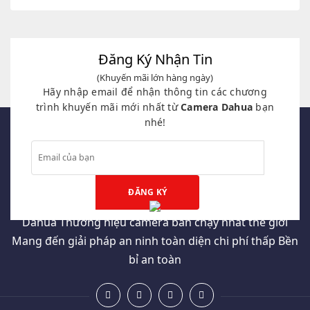
là:
tại
là:
tại
3,990,000₫.
là:
2,100,000₫.
là:
1,199,000₫.
289,000₫.
Đăng Ký Nhận Tin
(Khuyến mãi lớn hàng ngày)
Hãy nhập email để nhận thông tin các chương
trình khuyến mãi mới nhất từ
Camera Dahua
bạn
nhé!
Dahua Thương hiệu camera bán chạy nhất thế giới
Mang đến giải pháp an ninh toàn diện chi phí thấp Bền
bỉ an toàn