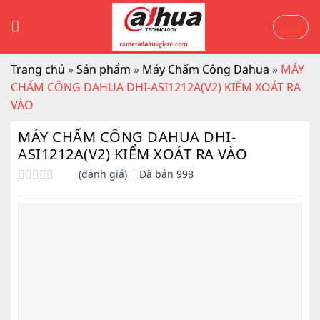
Skip
to
content
Trang chủ
»
Sản phẩm
»
Máy Chấm Công Dahua
»
MÁY
CHẤM CÔNG DAHUA DHI-ASI1212A(V2) KIỂM XOÁT RA
VÀO
MÁY CHẤM CÔNG DAHUA DHI-
ASI1212A(V2) KIỂM XOÁT RA VÀO
(đánh giá)
Đã bán
998
Được
xếp
hạng
0.0
5
sao