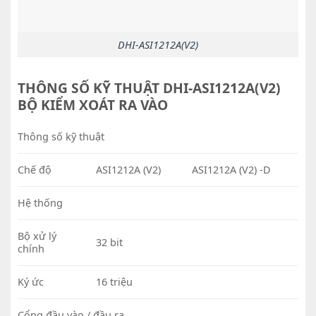
DHI-ASI1212A(V2)
THÔNG SỐ KỸ THUẬT DHI-ASI1212A(V2)
BỘ KIỂM XOÁT RA VÀO
Thông số kỹ thuật
Chế độ
ASI1212A (V2)
ASI1212A (V2) -D
Hệ thống
Bộ xử lý
32 bit
chính
Ký ức
16 triệu
Cổng đầu vào / đầu ra