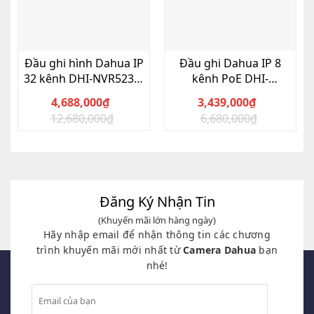
Đầu ghi hình Dahua IP
Đầu ghi Dahua IP 8
32 kênh DHI-NVR5232-
kênh PoE DHI-
4KS2
NVR2108-8P-4KS2
4,688,000
₫
3,439,000
₫
12,680,000
₫
6,680,000
₫
Giá
Giá
Giá
Giá
gốc
hiện
gốc
hiện
là:
tại
là:
tại
12,680,000₫.
là:
6,680,000₫.
là:
4,688,000₫.
3,439,000₫.
Đăng Ký Nhận Tin
(Khuyến mãi lớn hàng ngày)
Hãy nhập email để nhận thông tin các chương
trình khuyến mãi mới nhất từ
Camera Dahua
bạn
nhé!