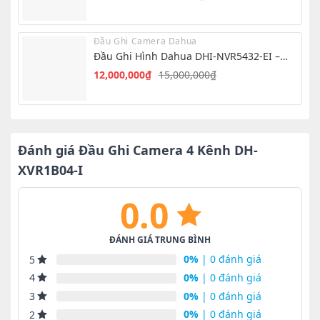
Giá
Giá
gốc
hiện
là:
tại
Đầu Ghi Camera Dahua
1,999,000₫.
là:
Đầu Ghi Hình Dahua DHI-NVR5432-EI –
1,450,000₫.
NVR 32 Kênh AI
12,000,000
₫
15,000,000
₫
Giá
Giá
gốc
hiện
là:
tại
15,000,000₫.
là:
12,000,000₫.
Đánh giá Đầu Ghi Camera 4 Kênh DH-
XVR1B04-I
0.0
ĐÁNH GIÁ TRUNG BÌNH
0%
| 0 đánh giá
5
0%
| 0 đánh giá
4
0%
| 0 đánh giá
3
0%
| 0 đánh giá
2