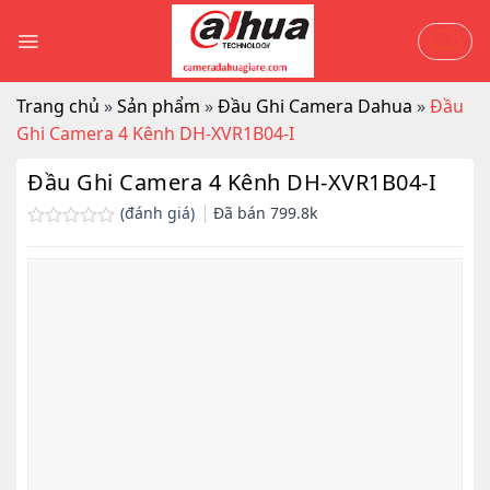
Skip
to
content
Trang chủ
»
Sản phẩm
»
Đầu Ghi Camera Dahua
»
Đầu
Ghi Camera 4 Kênh DH-XVR1B04-I
Đầu Ghi Camera 4 Kênh DH-XVR1B04-I
(đánh giá)
Đã bán
799.8k
Được
xếp
hạng
0.0
5
sao