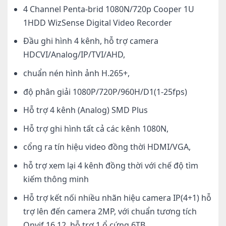
4 Channel Penta-brid 1080N/720p Cooper 1U
1HDD WizSense Digital Video Recorder
Đầu ghi hình 4 kênh, hỗ trợ camera
HDCVI/Analog/IP/TVI/AHD,
chuẩn nén hình ảnh H.265+,
độ phân giải 1080P/720P/960H/D1(1-25fps)
Hỗ trợ 4 kênh (Analog) SMD Plus
Hỗ trợ ghi hình tất cả các kênh 1080N,
cổng ra tín hiệu video đồng thời HDMI/VGA,
hỗ trợ xem lại 4 kênh đồng thời với chế độ tìm
kiếm thông minh
Hỗ trợ kết nối nhiều nhãn hiệu camera IP(4+1) hỗ
trợ lên đến camera 2MP, với chuẩn tương tích
Onvif 16.12, hỗ trợ 1 ổ cứng 6TB,