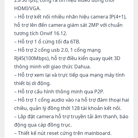
25/30 fps), cổng ra tín hiệu video đồng thời
HDMI/VGA.
– Hỗ trợ kết nối nhiều nhãn hiệu camera IP(4+1),
hỗ trợ lên đến camera giám sát 2MP với chuẩn
tương tích Onvif 16.12.
– Hỗ trợ 1 ổ cứng tối đa 6TB.
– Hỗ trợ 2 cổng usb 2.0, 1 cổng mạng
RJ45(100Mbps), hỗ trợ điều kiển quay quét 3D
thông minh với giao thức Dahua.
– Hỗ trợ xem lại và trực tiếp qua mạng máy tính
thiết bị di động.
– Hỗ trợ cấu hình thông minh qua P2P.
– Hỗ trợ 1 cổng audio vào ra hỗ trợ đàm thoại hai
chiều, quản lý đồng thời 128 tài khoản kết nối.
– Lắp đặt camera hỗ trợ truyền tải âm thanh, báo
động qua cáp đồng trục.
– Thiết kế nút reset cứng trên mainboard.