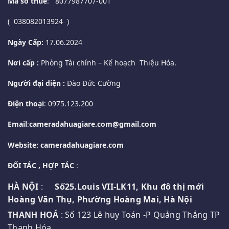
Mã số thuế
: 8077987707-001
( 038082013924 )
Ngày Cấp:
17.06.2024
Nơi cấp :
Phòng Tài chính – Kế hoạch Thiệu Hóa.
Người đại diện :
Đào Đức Cường
Điện thoại
: 0975.123.200
Email
:
cameradahuagiare.com@gmail.com
Website: cameradahuagiare.com
ĐỐI TÁC , HỢP TÁC
:
HÀ NỘI
:
Số25.Louis VII-LK11, Khu đô thị mới
Hoàng Văn Thụ, Phường Hoàng Mai, Hà Nội
THANH HOÁ
: Số 123 Lê huy Toán -P Quảng Thắng TP
Thanh Hóa