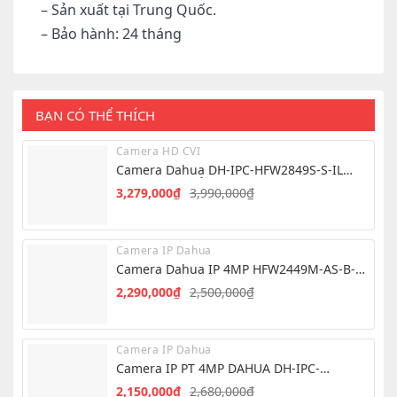
– Sản xuất tại Trung Quốc.
– Bảo hành: 24 tháng
BẠN CÓ THỂ THÍCH
Camera HD CVI
Camera Dahua DH-IPC-HFW2849S-S-IL
8.0MP – Hình Ảnh 4K Siêu Nét
3,279,000
₫
3,990,000
₫
Giá
Giá
gốc
hiện
là:
tại
Camera IP Dahua
3,990,000₫.
là:
Camera Dahua IP 4MP HFW2449M-AS-B-
3,279,000₫.
PRO
2,290,000
₫
2,500,000
₫
Giá
Giá
gốc
hiện
là:
tại
Camera IP Dahua
2,500,000₫.
là:
Camera IP PT 4MP DAHUA DH-IPC-
2,290,000₫.
PT2449C1-S-PV-PRO – QUAY QUÉT THÔNG
2,150,000
₫
2,680,000
₫