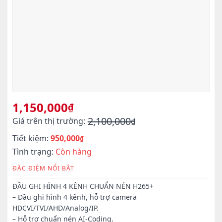
1,150,000
₫
2,100,000
Giá trên thị trường:
₫
Giá
Giá
Tiết kiệm:
950,000
gốc
hiện
₫
là:
tại
Tình trạng:
Còn hàng
2,100,000₫.
là:
ĐẶC ĐIỆM NỔI BẬT
1,150,000₫.
ĐẦU GHI HÌNH 4 KÊNH CHUẨN NÉN H265+
– Đầu ghi hình 4 kênh, hỗ trợ camera
HDCVI/TVI/AHD/Analog/IP.
– Hỗ trợ chuẩn nén AI-Coding.