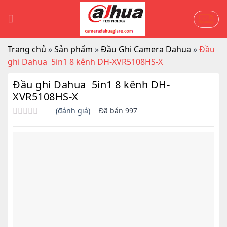
Skip
to
content
Trang chủ
»
Sản phẩm
»
Đầu Ghi Camera Dahua
»
Đầu
ghi Dahua 5in1 8 kênh DH-XVR5108HS-X
Đầu ghi Dahua 5in1 8 kênh DH-
XVR5108HS-X
(đánh giá)
Đã bán
997
Được
xếp
hạng
0.0
5
sao