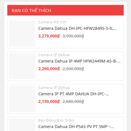
BẠN CÓ THỂ THÍCH
Camera HD CVI
Camera Dahua DH-IPC-HFW2849S-S-IL
8.0MP – Hình Ảnh 4K Siêu Nét
3,279,000
₫
3,990,000
₫
Giá
Giá
gốc
hiện
là:
tại
Camera IP Dahua
3,990,000₫.
là:
Camera Dahua IP 4MP HFW2449M-AS-B-
3,279,000₫.
PRO
2,290,000
₫
2,500,000
₫
Giá
Giá
gốc
hiện
là:
tại
Camera IP Dahua
2,500,000₫.
là:
Camera IP PT 4MP DAHUA DH-IPC-
2,290,000₫.
PT2449C1-S-PV-PRO – QUAY QUÉT THÔNG
2,150,000
₫
2,680,000
₫
Giá
Giá
MINH
gốc
hiện
là:
tại
Báo Động Báo Trộm
2,680,000₫.
là:
Camera Dahua DH-P5AS-PV PT 5MP –