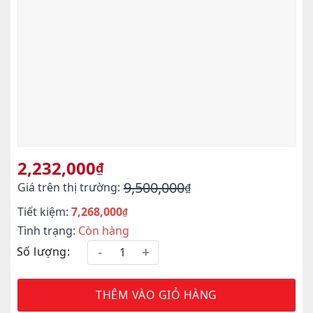
2,232,000
₫
9,500,000
Giá trên thị trường:
₫
Giá
Giá
Tiết kiệm:
7,268,000
gốc
hiện
₫
là:
tại
Tình trạng:
Còn hàng
9,500,000₫.
là:
Số lượng:
2,232,000₫.
THÊM VÀO GIỎ HÀNG