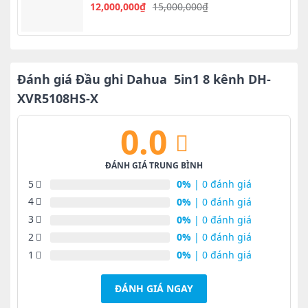
NVR 32 Kênh AI
12,000,000
₫
15,000,000
₫
Giá
Giá
gốc
hiện
là:
tại
15,000,000₫.
là:
12,000,000₫.
Đánh giá Đầu ghi Dahua 5in1 8 kênh DH-
XVR5108HS-X
0.0
ĐÁNH GIÁ TRUNG BÌNH
5
0%
| 0 đánh giá
4
0%
| 0 đánh giá
3
0%
| 0 đánh giá
2
0%
| 0 đánh giá
1
0%
| 0 đánh giá
ĐÁNH GIÁ NGAY