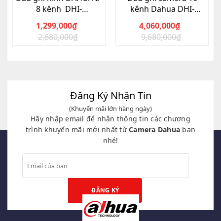
8 kênh DHI-
kênh Dahua DHI-
NVR1108HS-S3/H-VN
XVR5116HS-X
1,299,000
₫
4,060,000
₫
2,680,000
₫
9,680,000
₫
Giá
Giá
Giá
Giá
gốc
hiện
gốc
hiện
là:
tại
là:
tại
2,680,000₫.
là:
9,680,000₫.
là:
1,299,000₫.
4,060,000₫.
Đăng Ký Nhận Tin
(Khuyến mãi lớn hàng ngày)
Hãy nhập email để nhận thông tin các chương
trình khuyến mãi mới nhất từ
Camera Dahua
bạn
nhé!