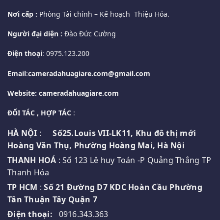
Nơi cấp :
Phòng Tài chính – Kế hoạch Thiệu Hóa.
Người đại diện :
Đào Đức Cường
Điện thoại
: 0975.123.200
Email
:
cameradahuagiare.com@gmail.com
Website: cameradahuagiare.com
ĐỐI TÁC , HỢP TÁC
:
HÀ NỘI
:
Số25.Louis VII-LK11, Khu đô thị mới
Hoàng Văn Thụ, Phường Hoàng Mai, Hà Nội
THANH HOÁ
: Số 123 Lê huy Toán -P Quảng Thắng TP
Thanh Hóa
TP HCM
:
Số 21 Đường D7 KDC Hoàn Cầu Phường
Tân Thuận Tây Quận 7
Điện thoại:
0916.343.363