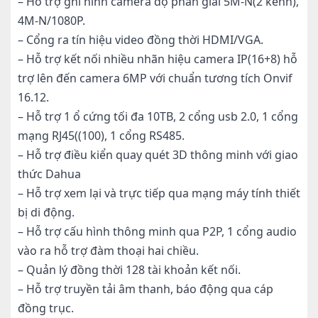
– Hỗ trợ ghi hình camera độ phân giải 5M-N(2 kênh),
4M-N/1080P.
– Cổng ra tín hiệu video đồng thời HDMI/VGA.
– Hỗ trợ kết nối nhiều nhãn hiệu camera IP(16+8) hỗ
trợ lên đến camera 6MP với chuẩn tương tích Onvif
16.12.
– Hỗ trợ 1 ổ cứng tối đa 10TB, 2 cổng usb 2.0, 1 cổng
mạng RJ45((100), 1 cổng RS485.
– Hỗ trợ điều kiển quay quét 3D thông minh với giao
thức Dahua
– Hỗ trợ xem lại và trực tiếp qua mạng máy tính thiết
bị di động.
– Hỗ trợ cấu hình thông minh qua P2P, 1 cổng audio
vào ra hỗ trợ đàm thoại hai chiều.
– Quản lý đồng thời 128 tài khoản kết nối.
– Hỗ trợ truyền tải âm thanh, báo động qua cáp
đồng trục.