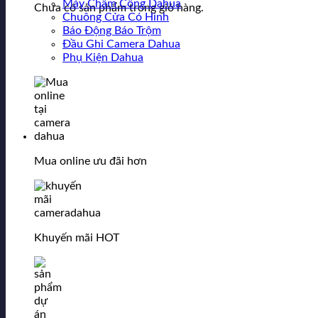
Máy Chấm Công Dahua
Chưa có sản phẩm trong giỏ hàng.
Chuông Cửa Có Hình
Báo Động Báo Trộm
Đầu Ghi Camera Dahua
Phụ Kiện Dahua
Mua online ưu đãi hơn
Khuyến mãi HOT