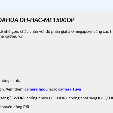
el DAHUA DH-HAC-ME1500DP
ế nhỏ gọn, chắc chắn với độ phân giải 5.0 megapixel cùng các t
hà xưởng. v.v….
thông minh.
R on. Xem thêm
camera Imou
hoặc
camera Tuya
c sáng (DWDR), chống nhiễu (2D-DNR), chống chói sáng (BLC/ HL
 chuyển động PIR.