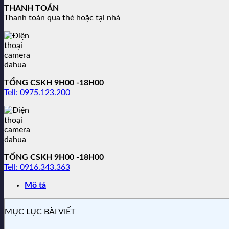
THANH TOÁN
Thanh toán qua thẻ hoặc tại nhà
TỔNG CSKH 9H00 -18H00
Tell: 0975.123.200
TỔNG CSKH 9H00 -18H00
Tell: 0916.343.363
Mô tả
MỤC LỤC BÀI VIẾT