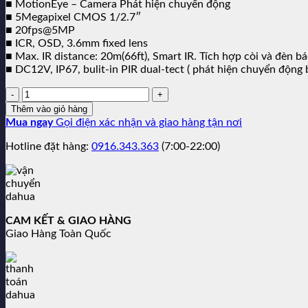
■ MotionEye – Camera Phát hiện chuyển động
■ 5Megapixel CMOS 1/2.7″
■ 20fps@5MP
■ ICR, OSD, 3.6mm fixed lens
■ Max. IR distance: 20m(66ft), Smart IR. Tích hợp còi và đèn b
■ DC12V, IP67, bulit-in PIR dual-tect ( phát hiện chuyển động 
Số
lượng:
Thêm vào giỏ hàng
Mua ngay
Gọi điện xác nhận và giao hàng tận nơi
Hotline đặt hàng:
0916.343.363
(7:00-22:00)
CAM KẾT & GIAO HÀNG
Giao Hàng Toàn Quốc