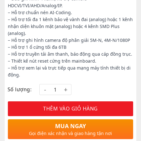
HDCVI/TVI/AHD/Analog/IP.
– Hỗ trợ chuẩn nén AI-Coding.
– Hỗ trợ tối đa 1 kênh bảo vệ vành đai (analog) hoặc 1 kênh
nhận diện khuôn mặt (analog) hoặc 4 kênh SMD Plus
(analog).
– Hỗ trợ ghi hình camera độ phân giải 5M-N, 4M-N/1080P
– Hỗ trợ 1 ổ cứng tối đa 6TB
– Hỗ trợ truyền tải âm thanh, báo động qua cáp đồng trục.
– Thiết kế nút reset cứng trên mainboard.
– Hỗ trợ xem lại và trực tiếp qua mạng máy tính thiết bị di
động.
Số lượng:
THÊM VÀO GIỎ HÀNG
MUA NGAY
Gọi điện xác nhận và giao hàng tận nơi