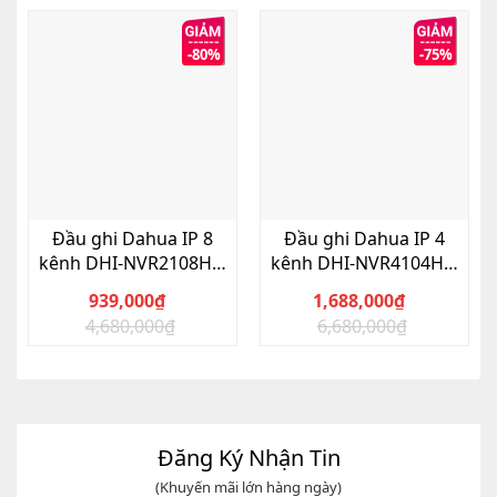
-80%
-75%
Đầu ghi Dahua IP 8
Đầu ghi Dahua IP 4
kênh DHI-NVR2108HS-
kênh DHI-NVR4104HS-
4KS2
4KS2/L
939,000
₫
1,688,000
₫
4,680,000
₫
6,680,000
₫
Giá
Giá
Giá
Giá
gốc
hiện
gốc
hiện
là:
tại
là:
tại
4,680,000₫.
là:
6,680,000₫.
là:
939,000₫.
1,688,000₫.
Đăng Ký Nhận Tin
(Khuyến mãi lớn hàng ngày)