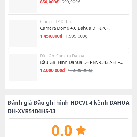
850,000
₫
999,000
₫
Giá
Giá
gốc
hiện
là:
tại
Camera IP Dahua
999,000₫.
là:
Camera Dome 4.0 Dahua DH-IPC-
850,000₫.
HDW1439V-A-IL
1,450,000
₫
1,999,000
₫
Giá
Giá
gốc
hiện
là:
tại
Đầu Ghi Camera Dahua
1,999,000₫.
là:
Đầu Ghi Hình Dahua DHI-NVR5432-EI –
1,450,000₫.
NVR 32 Kênh AI
12,000,000
₫
15,000,000
₫
Giá
Giá
gốc
hiện
là:
tại
15,000,000₫.
là:
12,000,000₫.
Đánh giá Đầu ghi hình HDCVI 4 kênh DAHUA
DH-XVR5104HS-I3
0.0