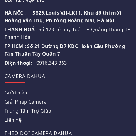
ĐỐI TÁC , HỢP TÁC
:
HÀ NỘI
:
Số25.Louis VII-LK11, Khu đô thị mới
Hoàng Văn Thụ, Phường Hoàng Mai, Hà Nội
THANH HOÁ
: Số 123 Lê huy Toán -P Quảng Thắng TP
Thanh Hóa
TP HCM
:
Số 21 Đường D7 KDC Hoàn Cầu Phường
Tân Thuận Tây Quận 7
Điện thoại:
0916.343.363
CAMERA DAHUA
Giới thiệu
Giải Pháp Camera
Trung Tâm Trợ Giúp
Liên hệ
THEO DÕI CAMERA DAHUA