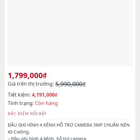
1,799,000
₫
5,990,000
Giá trên thị trường:
₫
Giá
Giá
Tiết kiệm:
4,191,000
gốc
hiện
₫
là:
tại
Tình trạng:
Còn hàng
5,990,000₫.
là:
ĐẶC ĐIỆM NỔI BẬT
1,799,000₫.
ĐẦU GHI HÌNH 4 KÊNH HỖ TRỢ CAMERA 5MP CHUẨN NÉN
AI-Coding.
– Đầu ghi hình 4 kênh, hỗ trợ camera