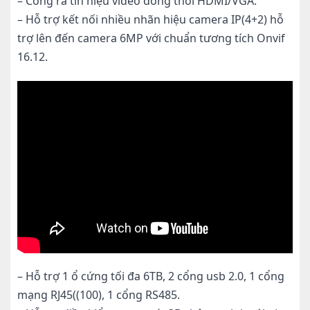
– Cổng ra tín hiệu video đồng thời HDMI/VGA.
– Hỗ trợ kết nối nhiều nhãn hiệu camera IP(4+2) hỗ
trợ lên đến camera 6MP với chuẩn tương tích Onvif
16.12.
– Hỗ trợ 1 ổ cứng tối đa 6TB, 2 cổng usb 2.0, 1 cổng
mạng RJ45((100), 1 cổng RS485.