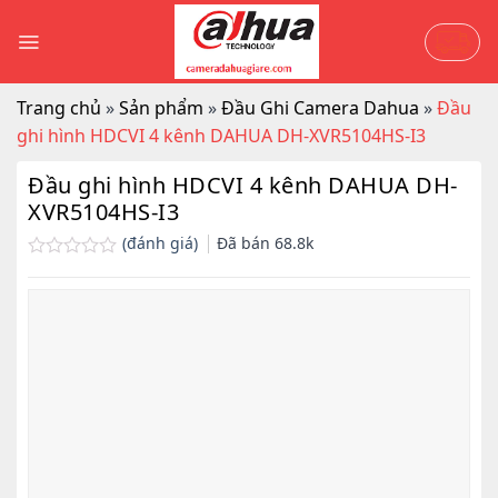
Skip
to
content
Trang chủ
»
Sản phẩm
»
Đầu Ghi Camera Dahua
»
Đầu
ghi hình HDCVI 4 kênh DAHUA DH-XVR5104HS-I3
Đầu ghi hình HDCVI 4 kênh DAHUA DH-
XVR5104HS-I3
(đánh giá)
Đã bán
68.8k
Được
xếp
hạng
0.0
5
sao