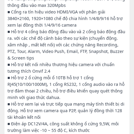
thông đầu vào max 320Mpbs
■ Cổng ra tín hiệu video HDMI/VGA với phân giải
3840×2160, 1920×1080 chế độ chia hình 1/4/8/9/16 hỗ trợ
xem lại đồng thời 1/4/9/16 camera
■ Hỗ trợ 4 cổng báo động đầu vào và 2 cổng báo động đầu
ra. với các chế độ cảnh báo theo sự kiện (chuyển động.
xâm nhập , mất kết nối) với các chứng năng Recording,
PTZ, Tour, Alarm, Video Push, Email, FTP, Snapshot, Buzzer
& Screen tips
■ Hỗ trợ kết nối nhiều thương hiệu camera với chuẩn
tương thích Onvif 2.4
■ Hỗ trợ 2 ổ cứng mỗi ổ 10TB hỗ trợ 1 cổng
RJ45(10/100/1000M), 1 cổng RS232, 1 cổng audio vào ra hỗ
trợ đàm thoại 2 chiều, hỗ trợ điều khiển quay quét thông
minh với giao thức dahua.
■ Hỗ trợ xem lại và trực tiếp qua mạng máy tính thiết bị di
động. Hỗ trợ xem camera qua P2P, quản lý đồng thời 128
tài khoản kết nối
■ Điện áp DC12V/4A, công suất không ổ cứng 9,5W, môi
trường làm việc -10 ~ 55 độ C, kích thước