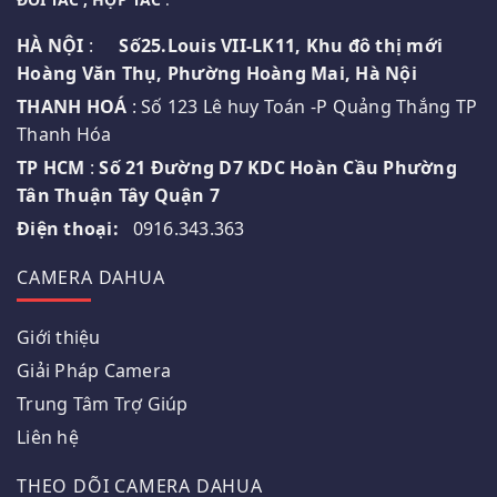
HÀ NỘI
:
Số25.Louis VII-LK11, Khu đô thị mới
Hoàng Văn Thụ, Phường Hoàng Mai, Hà Nội
THANH HOÁ
: Số 123 Lê huy Toán -P Quảng Thắng TP
Thanh Hóa
TP HCM
:
Số 21 Đường D7 KDC Hoàn Cầu Phường
Tân Thuận Tây Quận 7
Điện thoại:
0916.343.363
CAMERA DAHUA
Giới thiệu
Giải Pháp Camera
Trung Tâm Trợ Giúp
Liên hệ
THEO DÕI CAMERA DAHUA