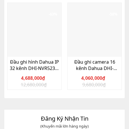
-63%
-58%
Đầu ghi hình Dahua IP
Đầu ghi camera 16
32 kênh DHI-NVR5232-
kênh Dahua DHI-
4KS2
XVR5116HS-X
4,688,000
₫
4,060,000
₫
12,680,000
₫
9,680,000
₫
Giá
Giá
Giá
Giá
gốc
hiện
gốc
hiện
là:
tại
là:
tại
12,680,000₫.
là:
9,680,000₫.
là:
4,688,000₫.
4,060,000₫.
Đăng Ký Nhận Tin
(Khuyến mãi lớn hàng ngày)