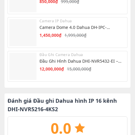
850,000
₫
999,000
₫
Giá
Giá
gốc
hiện
là:
tại
Camera IP Dahua
999,000₫.
là:
Camera Dome 4.0 Dahua DH-IPC-
850,000₫.
HDW1439V-A-IL
1,450,000
₫
1,999,000
₫
Giá
Giá
gốc
hiện
là:
tại
Đầu Ghi Camera Dahua
1,999,000₫.
là:
Đầu Ghi Hình Dahua DHI-NVR5432-EI –
1,450,000₫.
NVR 32 Kênh AI
12,000,000
₫
15,000,000
₫
Giá
Giá
gốc
hiện
là:
tại
15,000,000₫.
là:
12,000,000₫.
Đánh giá Đầu ghi Dahua hình IP 16 kênh
DHI-NVR5216-4KS2
0.0