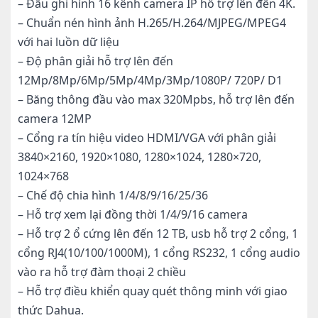
– Đầu ghi hình 16 kênh camera IP hỗ trợ lên đến 4K.
– Chuẩn nén hình ảnh H.265/H.264/MJPEG/MPEG4
với hai luồn dữ liệu
– Độ phân giải hỗ trợ lên đến
12Mp/8Mp/6Mp/5Mp/4Mp/3Mp/1080P/ 720P/ D1
– Băng thông đầu vào max 320Mpbs, hỗ trợ lên đến
camera 12MP
– Cổng ra tín hiệu video HDMI/VGA với phân giải
3840×2160, 1920×1080, 1280×1024, 1280×720,
1024×768
– Chế độ chia hình 1/4/8/9/16/25/36
– Hỗ trợ xem lại đồng thời 1/4/9/16 camera
– Hỗ trợ 2 ổ cứng lên đến 12 TB, usb hỗ trợ 2 cổng, 1
cổng RJ4(10/100/1000M), 1 cổng RS232, 1 cổng audio
vào ra hỗ trợ đàm thoại 2 chiều
– Hỗ trợ điều khiển quay quét thông minh với giao
thức Dahua.