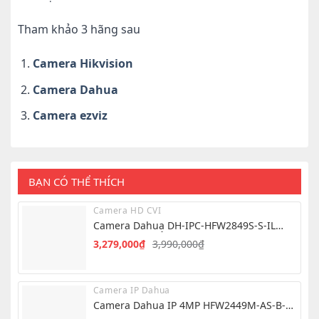
Tham khảo 3 hãng sau
Camera Hikvision
Camera Dahua
Camera ezviz
BẠN CÓ THỂ THÍCH
Camera HD CVI
Camera Dahua DH-IPC-HFW2849S-S-IL
8.0MP – Hình Ảnh 4K Siêu Nét
3,279,000
₫
3,990,000
₫
Giá
Giá
gốc
hiện
là:
tại
Camera IP Dahua
3,990,000₫.
là:
Camera Dahua IP 4MP HFW2449M-AS-B-
3,279,000₫.
PRO