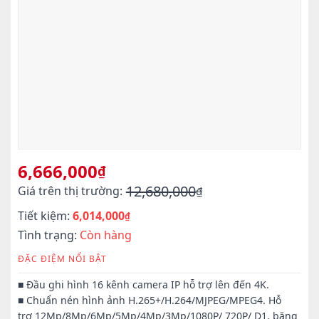
6,666,000
₫
12,680,000
Giá trên thị trường:
₫
Giá
Giá
Tiết kiệm:
6,014,000
gốc
hiện
₫
là:
tại
Tình trạng:
Còn hàng
12,680,000₫.
là:
ĐẶC ĐIỆM NỔI BẬT
6,666,000₫.
■ Đầu ghi hình 16 kênh camera IP hỗ trợ lên đến 4K.
■ Chuẩn nén hình ảnh H.265+/H.264/MJPEG/MPEG4. Hỗ
trợ 12Mp/8Mp/6Mp/5Mp/4Mp/3Mp/1080P/ 720P/ D1, băng