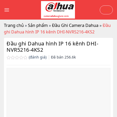
Skip
to
content
Trang chủ
»
Sản phẩm
»
Đầu Ghi Camera Dahua
»
Đầu
ghi Dahua hình IP 16 kênh DHI-NVR5216-4KS2
Đầu ghi Dahua hình IP 16 kênh DHI-
NVR5216-4KS2
(đánh giá)
Đã bán
256.6k
Được
xếp
hạng
0.0
5
sao