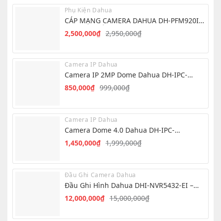
là:
tại
Phụ Kiện Dahua
19,990,000₫.
là:
CÁP MẠNG CAMERA DAHUA DH-PFM920I-
1,339,000₫.
5EUN – CHẤT LƯỢNG CAO
2,500,000
₫
2,950,000
₫
Giá
Giá
gốc
hiện
là:
tại
Camera IP Dahua
2,950,000₫.
là:
Camera IP 2MP Dome Dahua DH-IPC-
2,500,000₫.
T1E29-A-IL
850,000
₫
999,000
₫
Giá
Giá
gốc
hiện
là:
tại
Camera IP Dahua
999,000₫.
là:
Camera Dome 4.0 Dahua DH-IPC-
850,000₫.
HDW1439V-A-IL
1,450,000
₫
1,999,000
₫
Giá
Giá
gốc
hiện
là:
tại
Đầu Ghi Camera Dahua
1,999,000₫.
là:
Đầu Ghi Hình Dahua DHI-NVR5432-EI –
1,450,000₫.
NVR 32 Kênh AI
12,000,000
₫
15,000,000
₫
Giá
Giá
gốc
hiện