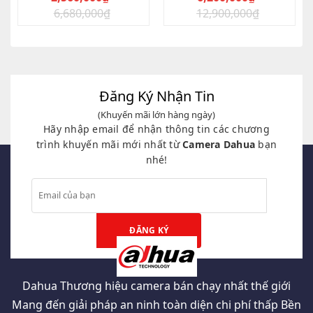
6,680,000
₫
12,900,000
₫
Giá
Giá
Giá
Giá
gốc
hiện
gốc
hiện
là:
tại
là:
tại
6,680,000₫.
là:
12,900,000₫.
là:
2,560,000₫.
6,200,000₫.
Đăng Ký Nhận Tin
(Khuyến mãi lớn hàng ngày)
Hãy nhập email để nhận thông tin các chương
trình khuyến mãi mới nhất từ
Camera Dahua
bạn
nhé!
Dahua Thương hiệu camera bán chạy nhất thế giới
Mang đến giải pháp an ninh toàn diện chi phí thấp Bền