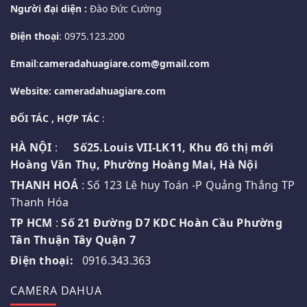
Người đại diện :
Đào Đức Cường
Điện thoại
: 0975.123.200
Email
:
cameradahuagiare.com@gmail.com
Website: cameradahuagiare.com
ĐỐI TÁC , HỢP TÁC
:
HÀ NỘI
:
Số25.Louis VII-LK11, Khu đô thị mới
Hoàng Văn Thụ, Phường Hoàng Mai, Hà Nội
THANH HOÁ
: Số 123 Lê huy Toán -P Quảng Thắng TP
Thanh Hóa
TP HCM
:
Số 21 Đường D7 KDC Hoàn Cầu Phường
Tân Thuận Tây Quận 7
Điện thoại:
0916.343.363
CAMERA DAHUA