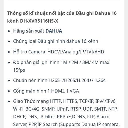
Thông số kĩ thuật nổi bật của Đầu ghi Dahua 16
kênh DH-XVR5116HS-X
Hãng sản xuất
DAHUA
Chủng loại
Đầu ghi hình dahua
16 kênh
Hỗ trợ Camera HDCVI/Analog/IP/TVI/AHD
Độ phân giải ghi hình 1M / 2M / 3M/ 4M max
15fps
Chuẩn nén hình H265+/H265/H.264+/H.264
Cổng màn hình 1 HDMI, 1 VGA
Giao Thức mạng HTTP, HTTPS, TCP/IP, IPv4/IPv6,
Wi-Fi, 3G/4G, SNMP, UPnP, RTSP, UDP, SMTP, NTP,
DHCP, DNS, IP Filter, PPPoE,DDNS, FTP, Alarm
Server, P2P,IP Search (Supports Dahua IP camera,