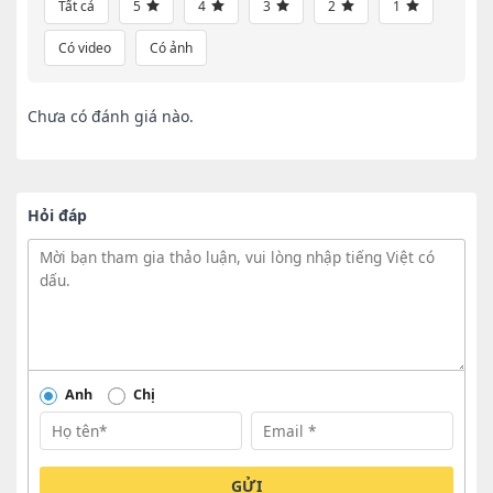
Tất cả
5
4
3
2
1
Có video
Có ảnh
Chưa có đánh giá nào.
Hỏi đáp
Anh
Chị
GỬI