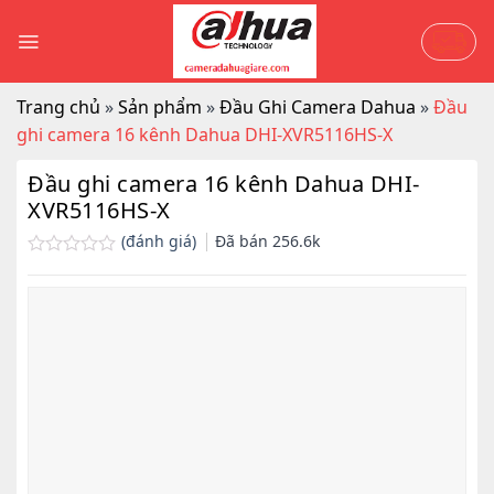
Skip
to
content
Trang chủ
»
Sản phẩm
»
Đầu Ghi Camera Dahua
»
Đầu
ghi camera 16 kênh Dahua DHI-XVR5116HS-X
Đầu ghi camera 16 kênh Dahua DHI-
XVR5116HS-X
(đánh giá)
Đã bán
256.6k
Được
xếp
hạng
0.0
5
sao