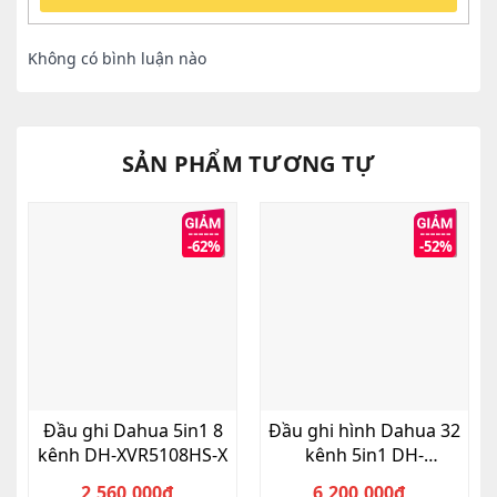
Không có bình luận nào
SẢN PHẨM TƯƠNG TỰ
-62%
-52%
Đầu ghi Dahua 5in1 8
Đầu ghi hình Dahua 32
kênh DH-XVR5108HS-X
kênh 5in1 DH-
XVR4232AN-X
2,560,000
₫
6,200,000
₫