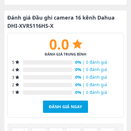
là:
tại
15,000,000₫.
là:
12,000,000₫.
Đánh giá Đầu ghi camera 16 kênh Dahua
DHI-XVR5116HS-X
0.0
ĐÁNH GIÁ TRUNG BÌNH
0%
| 0 đánh giá
5
0%
| 0 đánh giá
4
0%
| 0 đánh giá
3
0%
| 0 đánh giá
2
0%
| 0 đánh giá
1
ĐÁNH GIÁ NGAY