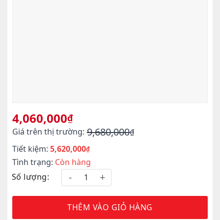
4,060,000
₫
9,680,000
Giá trên thị trường:
₫
Giá
Giá
Tiết kiệm:
5,620,000
gốc
hiện
₫
là:
tại
Tình trạng:
Còn hàng
9,680,000₫.
là:
Số lượng:
4,060,000₫.
THÊM VÀO GIỎ HÀNG