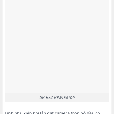
DH-HAC-HFW1801DP
Linh phụ kiện khi lắp đặt camera trọn bộ đều có