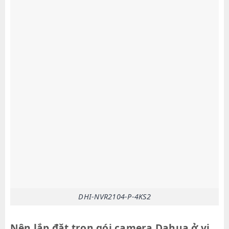
DHI-NVR2104-P-4KS2
Nên lắp đặt trọn gói camera Dahua ở vị