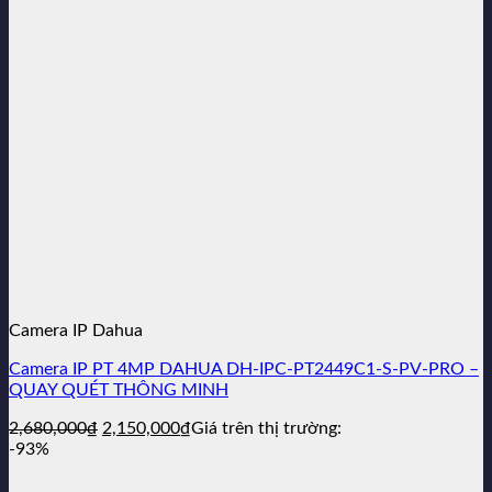
2,290,000₫.
Camera IP Dahua
Camera IP PT 4MP DAHUA DH-IPC-PT2449C1-S-PV-PRO –
QUAY QUÉT THÔNG MINH
Giá
Giá
2,680,000
₫
2,150,000
₫
Giá trên thị trường:
gốc
hiện
-93%
là:
tại
2,680,000₫.
là: