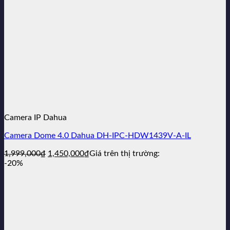
Camera IP Dahua
Camera Dome 4.0 Dahua DH-IPC-HDW1439V-A-IL
Giá
Giá
1,999,000
₫
1,450,000
₫
Giá trên thị trường:
gốc
hiện
-20%
là:
tại
1,999,000₫.
là:
1,450,000₫.