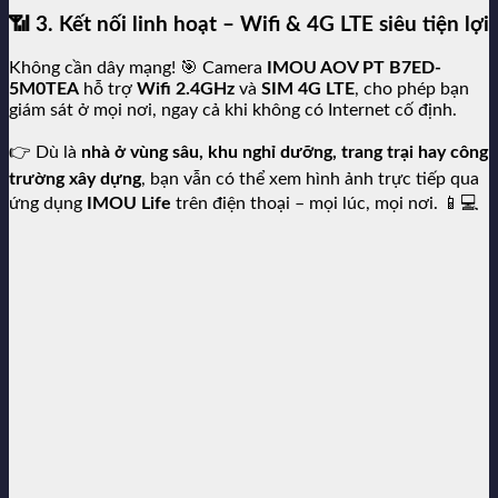
📶
3. Kết nối linh hoạt – Wifi & 4G LTE siêu tiện lợi
Không cần dây mạng! 🎯 Camera
IMOU AOV PT B7ED-
5M0TEA
hỗ trợ
Wifi 2.4GHz
và
SIM 4G LTE
, cho phép bạn
giám sát ở mọi nơi, ngay cả khi không có Internet cố định.
👉 Dù là
nhà ở vùng sâu, khu nghỉ dưỡng, trang trại hay công
trường xây dựng
, bạn vẫn có thể xem hình ảnh trực tiếp qua
ứng dụng
IMOU Life
trên điện thoại – mọi lúc, mọi nơi. 📱💻