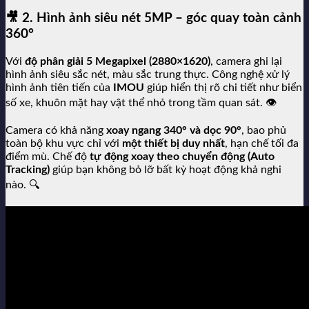
🎥
2. Hình ảnh siêu nét 5MP – góc quay toàn cảnh
360°
Với
độ phân giải 5 Megapixel (2880×1620)
, camera ghi lại
hình ảnh siêu sắc nét, màu sắc trung thực. Công nghệ xử lý
hình ảnh tiên tiến của
IMOU
giúp hiển thị rõ chi tiết như biển
số xe, khuôn mặt hay vật thể nhỏ trong tầm quan sát. 👁️
Camera có khả năng
xoay ngang 340° và dọc 90°
, bao phủ
toàn bộ khu vực chỉ với
một thiết bị duy nhất
, hạn chế tối đa
điểm mù. Chế độ
tự động xoay theo chuyển động (Auto
Tracking)
giúp bạn không bỏ lỡ bất kỳ hoạt động khả nghi
nào. 🔍