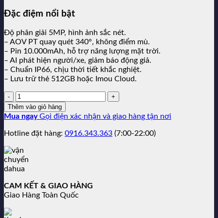
2,350,000₫.
Đặc điệm nổi bật
Độ phân giải 5MP, hình ảnh sắc nét.
– AOV PT quay quét 340°, không điểm mù.
– Pin 10.000mAh, hỗ trợ năng lượng mặt trời.
– AI phát hiện người/xe, giảm báo động giả.
– Chuẩn IP66, chịu thời tiết khắc nghiệt.
– Lưu trữ thẻ 512GB hoặc Imou Cloud.
Số
lượng:
Thêm vào giỏ hàng
Mua ngay
Gọi điện xác nhận và giao hàng tận nơi
Hotline đặt hàng:
0916.343.363
(7:00-22:00)
CAM KẾT & GIAO HÀNG
Giao Hàng Toàn Quốc