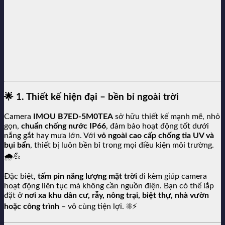
🌟
1. Thiết kế hiện đại – bền bỉ ngoài trời
Camera
IMOU B7ED-5M0TEA
sở hữu thiết kế mạnh mẽ, nhỏ
gọn,
chuẩn chống nước IP66
, đảm bảo hoạt động tốt dưới
nắng gắt hay mưa lớn. Với
vỏ ngoài cao cấp chống tia UV và
bụi bẩn
, thiết bị luôn bền bỉ trong mọi điều kiện môi trường.
🌧️💪
Đặc biệt,
tấm pin năng lượng mặt trời
đi kèm giúp camera
hoạt động liên tục mà không cần nguồn điện. Bạn có thể lắp
đặt ở
nơi xa khu dân cư, rẫy, nông trại, biệt thự, nhà vườn
hoặc công trình
– vô cùng tiện lợi. ☀️⚡