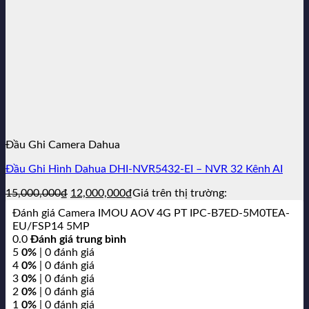
Đầu Ghi Camera Dahua
Đầu Ghi Hình Dahua DHI-NVR5432-EI – NVR 32 Kênh AI
Giá
Giá
15,000,000
₫
12,000,000
₫
Giá trên thị trường:
gốc
hiện
Đánh giá Camera IMOU AOV 4G PT IPC-B7ED-5M0TEA-
là:
tại
EU/FSP14 5MP
15,000,000₫.
là:
0.0
Đánh giá trung bình
12,000,000₫.
5
0%
| 0 đánh giá
4
0%
| 0 đánh giá
3
0%
| 0 đánh giá
2
0%
| 0 đánh giá
1
0%
| 0 đánh giá