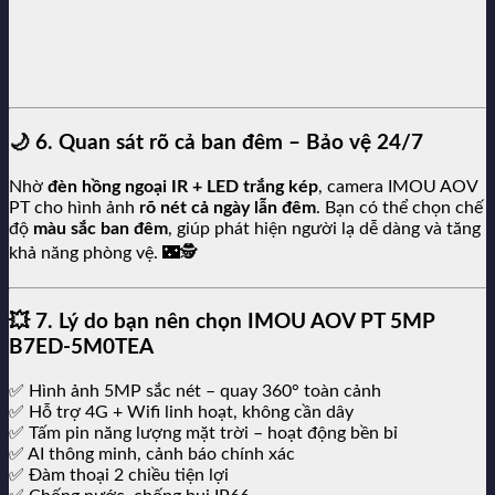
🌙
6. Quan sát rõ cả ban đêm – Bảo vệ 24/7
Nhờ
đèn hồng ngoại IR + LED trắng kép
, camera IMOU AOV
PT cho hình ảnh
rõ nét cả ngày lẫn đêm
. Bạn có thể chọn chế
độ
màu sắc ban đêm
, giúp phát hiện người lạ dễ dàng và tăng
khả năng phòng vệ. 🌃🕵️
💥
7. Lý do bạn nên chọn IMOU AOV PT 5MP
B7ED-5M0TEA
✅ Hình ảnh 5MP sắc nét – quay 360° toàn cảnh
✅ Hỗ trợ 4G + Wifi linh hoạt, không cần dây
✅ Tấm pin năng lượng mặt trời – hoạt động bền bỉ
✅ AI thông minh, cảnh báo chính xác
✅ Đàm thoại 2 chiều tiện lợi