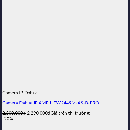
3,990,000₫.
là:
3,279,000₫.
Camera IP Dahua
Camera Dahua IP 4MP HFW2449M-AS-B-PRO
Giá
Giá
2,500,000
₫
2,290,000
₫
Giá trên thị trường:
gốc
hiện
-20%
là:
tại
2,500,000₫.
là: