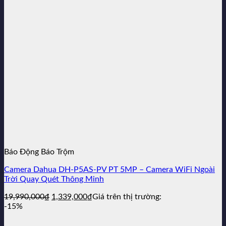
2,150,000₫.
Báo Động Báo Trộm
Camera Dahua DH-P5AS-PV PT 5MP – Camera WiFi Ngoài
Trời Quay Quét Thông Minh
Giá
Giá
19,990,000
₫
1,339,000
₫
Giá trên thị trường:
gốc
hiện
-15%
là:
tại
19,990,000₫.
là: