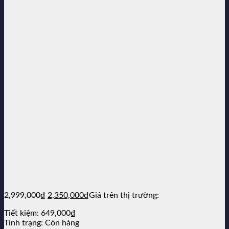
Giá
Giá
2,999,000
₫
2,350,000
₫
Giá trên thị trường:
gốc
hiện
Tiết kiệm:
649,000
₫
là:
tại
Tình trạng:
Còn hàng
2,999,000₫.
là: