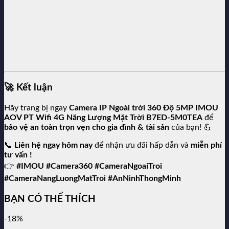
🚀
Kết luận
Hãy trang bị ngay
Camera IP Ngoài trời 360 Độ 5MP IMOU
AOV PT Wifi 4G Năng Lượng Mặt Trời B7ED-5M0TEA
để
bảo vệ an toàn trọn vẹn cho gia đình & tài sản
của bạn! 💪
📞
Liên hệ ngay hôm nay
để nhận ưu đãi hấp dẫn và
miễn phí
tư vấn !
👉
#IMOU #Camera360 #CameraNgoaiTroi
#CameraNangLuongMatTroi #AnNinhThongMinh
BẠN CÓ THỂ THÍCH
-18%