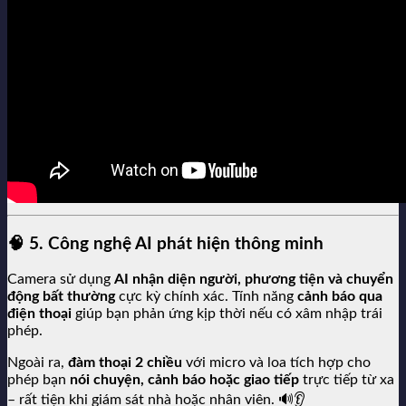
🧠
5. Công nghệ AI phát hiện thông minh
Camera sử dụng
AI nhận diện người, phương tiện và chuyển
động bất thường
cực kỳ chính xác. Tính năng
cảnh báo qua
điện thoại
giúp bạn phản ứng kịp thời nếu có xâm nhập trái
phép.
Ngoài ra,
đàm thoại 2 chiều
với micro và loa tích hợp cho
phép bạn
nói chuyện, cảnh báo hoặc giao tiếp
trực tiếp từ xa
– rất tiện khi giám sát nhà hoặc nhân viên. 🔊👂