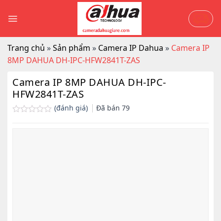
Skip
to
content
Trang chủ
»
Sản phẩm
»
Camera IP Dahua
»
Camera IP
8MP DAHUA DH-IPC-HFW2841T-ZAS
Camera IP 8MP DAHUA DH-IPC-
HFW2841T-ZAS
(đánh giá)
Đã bán
79
Được
xếp
hạng
0.0
5
sao