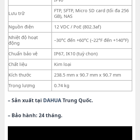
FTP, SFTP, Micro SD card (tối đa 256
Lưu trữ
GB), NAS
Nguồn điện
12 VDC / PoE (802.3af)
Nhiệt độ hoạt
–30°C đến +60°C (–22°F đến +140°F)
động
Chuẩn bảo vệ
IP67, IK10 (tuỳ chọn)
Chất liệu
Kim loại
Kích thước
238.5 mm x 90.7 mm x 90.7 mm
Trọng lượng
0.74 kg
– Sản xuất tại
DAHUA
Trung Quốc.
– Bảo hành: 24 tháng.