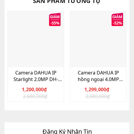
SẢN PHẨM TƯƠNG TỰ
-55%
-52%
Camera DAHUA IP
Camera DAHUA IP
Starlight 2.0MP DH-
hồng ngoại 4.0MP
IPC-HFW2230SP-S-S2
DS2431RDIP-S2
1,200,000
₫
1,299,000
₫
2,680,000
₫
2,680,000
₫
Giá
Giá
Giá
Giá
gốc
hiện
gốc
hiện
là:
tại
là:
tại
2,680,000₫.
là:
2,680,000₫.
là:
1,200,000₫.
1,299,000₫.
Đăng Ký Nhận Tin