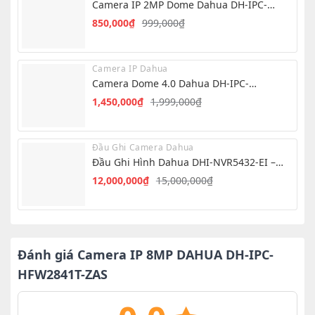
2,950,000₫.
là:
Camera IP 2MP Dome Dahua DH-IPC-
2,500,000₫.
T1E29-A-IL
850,000
₫
999,000
₫
Giá
Giá
gốc
hiện
là:
tại
Camera IP Dahua
999,000₫.
là:
Camera Dome 4.0 Dahua DH-IPC-
850,000₫.
HDW1439V-A-IL
1,450,000
₫
1,999,000
₫
Giá
Giá
gốc
hiện
là:
tại
Đầu Ghi Camera Dahua
1,999,000₫.
là:
Đầu Ghi Hình Dahua DHI-NVR5432-EI –
1,450,000₫.
NVR 32 Kênh AI
12,000,000
₫
15,000,000
₫
Giá
Giá
gốc
hiện
là:
tại
15,000,000₫.
là:
12,000,000₫.
Đánh giá Camera IP 8MP DAHUA DH-IPC-
HFW2841T-ZAS