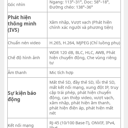
Ngang: 113°–31°, Dọc: 58°–18°,
Góc nhìn
Đường chéo: 138°–36°
Phát hiện
Xâm nhập, Vượt vạch (Phát hiện
thông minh
chính xác người và phương tiện)
(IVS)
Chuẩn nén video
H.265, H.264, MJPEG (Chỉ luồng phụ)
WDR 120 dB, BLC, HLC, AWB, Phát
Chế độ hình ảnh
hiện chuyển động, Che vùng riêng
tư
Âm thanh
Mic tích hợp
Mất thẻ SD, đầy thẻ SD, lỗi thẻ SD,
mất kết nối mạng, xung đột IP, truy
Sự kiện báo
cập trái phép, phát hiện chuyển
động, can thiệp video, vượt vạch,
động
xâm nhập, phát hiện âm thanh,
phát hiện điện áp, phát hiện mất
nét
RJ-45 (10/100 Base-T), ONVIF, IPv4,
Kết nối mạng
IPv6