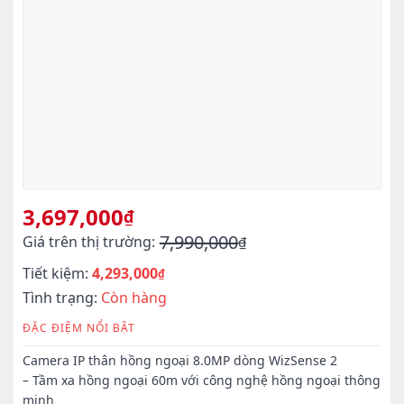
3,697,000
₫
7,990,000
Giá trên thị trường:
₫
Giá
Giá
Tiết kiệm:
4,293,000
gốc
hiện
₫
là:
tại
Tình trạng:
Còn hàng
7,990,000₫.
là:
ĐẶC ĐIỆM NỔI BẬT
3,697,000₫.
Camera IP thân hồng ngoại 8.0MP dòng WizSense 2
– Tầm xa hồng ngoại 60m với công nghệ hồng ngoại thông
minh