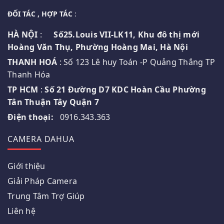
ĐỐI TÁC , HỢP TÁC
:
HÀ NỘI
:
Số25.Louis VII-LK11, Khu đô thị mới
Hoàng Văn Thụ, Phường Hoàng Mai, Hà Nội
THANH HOÁ
: Số 123 Lê huy Toán -P Quảng Thắng TP
Thanh Hóa
TP HCM
:
Số 21 Đường D7 KDC Hoàn Cầu Phường
Tân Thuận Tây Quận 7
Điện thoại:
0916.343.363
CAMERA DAHUA
Giới thiệu
Giải Pháp Camera
Trung Tâm Trợ Giúp
Liên hệ