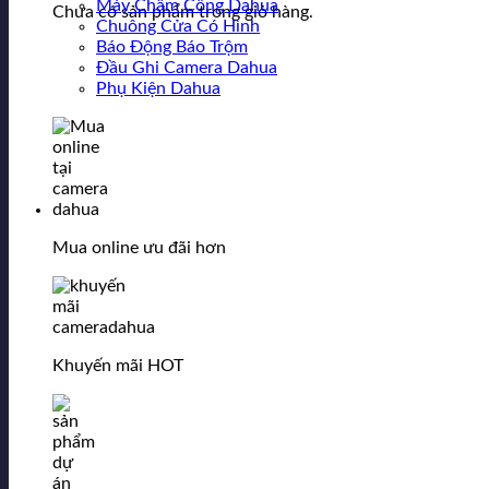
Máy Chấm Công Dahua
Chưa có sản phẩm trong giỏ hàng.
Chuông Cửa Có Hình
Báo Động Báo Trộm
Đầu Ghi Camera Dahua
Phụ Kiện Dahua
Mua online ưu đãi hơn
Khuyến mãi HOT