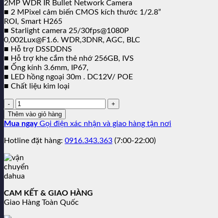
2MP WDR IR Bullet Network Camera
■ 2 MPixel cảm biến CMOS kích thước 1/2.8”
ROI, Smart H265
■ Starlight camera 25/30fps@1080P
0,002Lux@F1.6. WDR,3DNR, AGC, BLC
■ Hỗ trợ DSSDDNS
■ Hỗ trợ khe cắm thẻ nhớ 256GB, IVS
■ Ống kính 3.6mm, IP67,
■ LED hồng ngoại 30m . DC12V/ POE
■ Chất liệu kim loại
Số
lượng:
Thêm vào giỏ hàng
Mua ngay
Gọi điện xác nhận và giao hàng tận nơi
Hotline đặt hàng:
0916.343.363
(7:00-22:00)
CAM KẾT & GIAO HÀNG
Giao Hàng Toàn Quốc