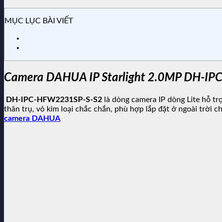
MỤC LỤC BÀI VIẾT
Camera DAHUA IP Starlight 2.0MP DH-I
DH-IPC-HFW2231SP-S-S2
là dòng camera IP dòng Lite hỗ tr
thân trụ, vỏ kim loại chắc chắn, phù hợp lắp đặt ở ngoài trời c
camera DAHUA