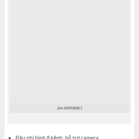
DH-XVR1B08-I
Đầu ghi hình 8 kênh, hỗ trợ camera