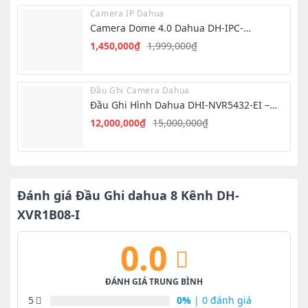
là:
tại
Camera IP Dahua
999,000₫.
là:
Camera Dome 4.0 Dahua DH-IPC-
850,000₫.
HDW1439V-A-IL
1,450,000
₫
1,999,000
₫
Giá
Giá
gốc
hiện
là:
tại
Đầu Ghi Camera Dahua
1,999,000₫.
là:
Đầu Ghi Hình Dahua DHI-NVR5432-EI –
1,450,000₫.
NVR 32 Kênh AI
12,000,000
₫
15,000,000
₫
Giá
Giá
gốc
hiện
là:
tại
15,000,000₫.
là:
12,000,000₫.
Đánh giá Đầu Ghi dahua 8 Kênh DH-
XVR1B08-I
0.0
ĐÁNH GIÁ TRUNG BÌNH
5
0%
| 0 đánh giá