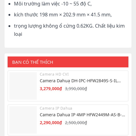
Môi trường làm việc -10 ~ 55 độ C,
kích thước 198 mm × 202.9 mm × 41.5 mm,
trọng lượng không ổ cứng 0.62KG. Chất liệu kim
loại
BẠN CÓ THỂ THÍCH
Camera HD CVI
Camera Dahua DH-IPC-HFW2849S-S-IL
8.0MP – Hình Ảnh 4K Siêu Nét
3,279,000
₫
3,990,000
₫
Giá
Giá
gốc
hiện
là:
tại
Camera IP Dahua
3,990,000₫.
là:
Camera Dahua IP 4MP HFW2449M-AS-B-
3,279,000₫.
PRO
2,290,000
₫
2,500,000
₫
Giá
Giá
gốc
hiện