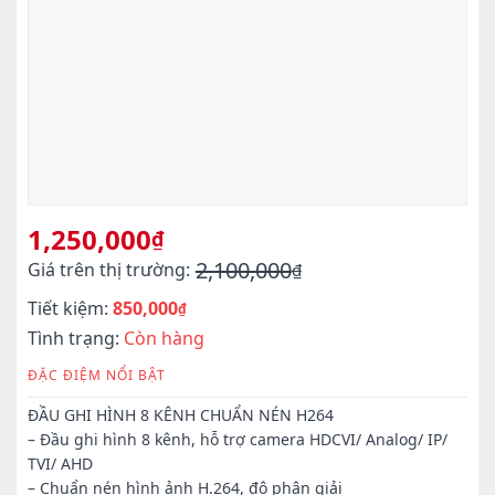
1,250,000
₫
2,100,000
Giá trên thị trường:
₫
Giá
Giá
Tiết kiệm:
850,000
gốc
hiện
₫
là:
tại
Tình trạng:
Còn hàng
2,100,000₫.
là:
ĐẶC ĐIỆM NỔI BẬT
1,250,000₫.
ĐẦU GHI HÌNH 8 KÊNH CHUẨN NÉN H264
– Đầu ghi hình 8 kênh, hỗ trợ camera HDCVI/ Analog/ IP/
TVI/ AHD
– Chuẩn nén hình ảnh H.264, độ phân giải