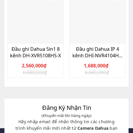
Đầu ghi Dahua 5in1 8
Đầu ghi Dahua IP 4
kênh DH-XVR5108HS-X
kênh DHI-NVR4104HS-
4KS2/L
2,560,000
₫
1,688,000
₫
6,680,000
₫
6,680,000
₫
Giá
Giá
Giá
Giá
gốc
hiện
gốc
hiện
là:
tại
là:
tại
6,680,000₫.
là:
6,680,000₫.
là:
2,560,000₫.
1,688,000₫.
Đăng Ký Nhận Tin
(Khuyến mãi lớn hàng ngày)
Hãy nhập email để nhận thông tin các chương
trình khuyến mãi mới nhất từ
Camera Dahua
bạn