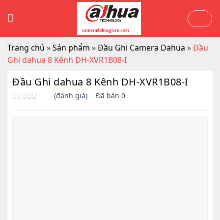
Skip
to
content
Trang chủ
»
Sản phẩm
»
Đầu Ghi Camera Dahua
»
Đầu
Ghi dahua 8 Kênh DH-XVR1B08-I
Đầu Ghi dahua 8 Kênh DH-XVR1B08-I
(đánh giá)
Đã bán
0
Được
xếp
hạng
0.0
5
sao