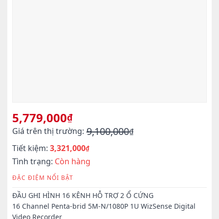
5,779,000
₫
9,100,000
Giá trên thị trường:
₫
Giá
Giá
Tiết kiệm:
3,321,000
gốc
hiện
₫
là:
tại
Tình trạng:
Còn hàng
9,100,000₫.
là:
ĐẶC ĐIỆM NỔI BẬT
5,779,000₫.
ĐẦU GHI HÌNH 16 KÊNH HỖ TRỢ 2 Ổ CỨNG
16 Channel Penta-brid 5M-N/1080P 1U WizSense Digital
Video Recorder