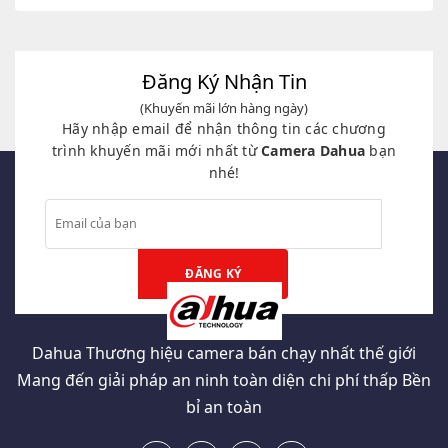
là:
tại
là:
tại
5,680,000₫.
là:
5,680,000₫.
là:
2,060,000₫.
2,468,000₫.
Đăng Ký Nhận Tin
(Khuyến mãi lớn hàng ngày)
Hãy nhập email để nhận thông tin các chương
trình khuyến mãi mới nhất từ
Camera Dahua
bạn
nhé!
Dahua Thương hiệu camera bán chạy nhất thế giới
Mang đến giải pháp an ninh toàn diện chi phí thấp Bền
bỉ an toàn