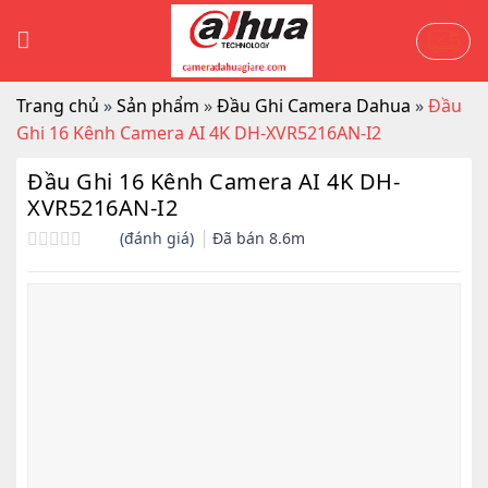
Skip
to
content
Trang chủ
»
Sản phẩm
»
Đầu Ghi Camera Dahua
»
Đầu
Ghi 16 Kênh Camera AI 4K DH-XVR5216AN-I2
Đầu Ghi 16 Kênh Camera AI 4K DH-
XVR5216AN-I2
(đánh giá)
Đã bán
8.6m
Được
xếp
hạng
0.0
5
sao