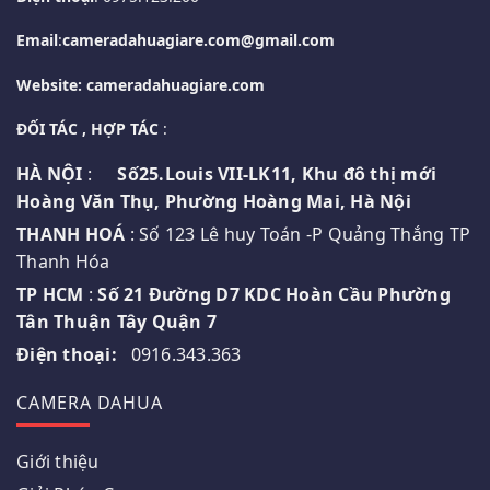
Email
:
cameradahuagiare.com@gmail.com
Website: cameradahuagiare.com
ĐỐI TÁC , HỢP TÁC
:
HÀ NỘI
:
Số25.Louis VII-LK11, Khu đô thị mới
Hoàng Văn Thụ, Phường Hoàng Mai, Hà Nội
THANH HOÁ
: Số 123 Lê huy Toán -P Quảng Thắng TP
Thanh Hóa
TP HCM
:
Số 21 Đường D7 KDC Hoàn Cầu Phường
Tân Thuận Tây Quận 7
Điện thoại:
0916.343.363
CAMERA DAHUA
Giới thiệu