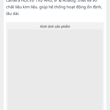
camera HDCVI/ TVI/ AHD, IP & Analog. thiết kế vỏ
chất liệu kim liệu. giúp hệ thống hoạt động ổn định,
lâu dài.
hình ảnh sản phẩm