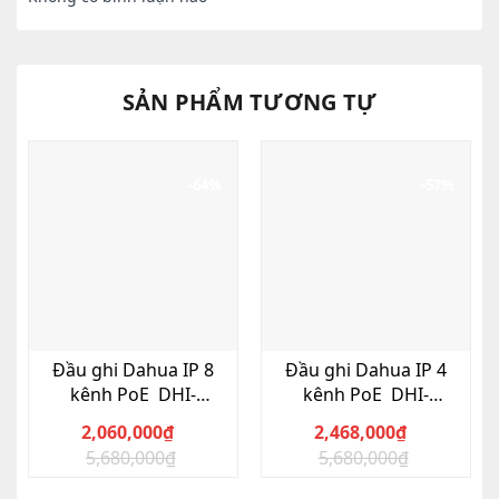
SẢN PHẨM TƯƠNG TỰ
-64%
-57%
Đầu ghi Dahua IP 8
Đầu ghi Dahua IP 4
kênh PoE DHI-
kênh PoE DHI-
NVR2108-I
NVR2104-P-4KS2
2,060,000
₫
2,468,000
₫
5,680,000
₫
5,680,000
₫
Giá
Giá
Giá
Giá
gốc
hiện
gốc
hiện