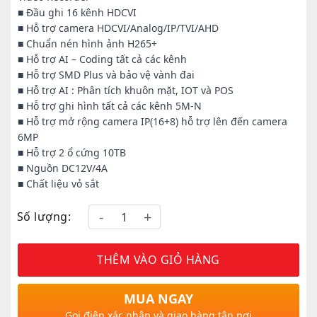
■ Đầu ghi 16 kênh HDCVI
■ Hỗ trợ camera HDCVI/Analog/IP/TVI/AHD
■ Chuẩn nén hình ảnh H265+
■ Hỗ trợ AI – Coding tất cả các kênh
■ Hỗ trợ SMD Plus và bảo vệ vành đai
■ Hỗ trợ AI : Phân tích khuôn mặt, IOT và POS
■ Hỗ trợ ghi hình tất cả các kênh 5M-N
■ Hỗ trợ mở rộng camera IP(16+8) hỗ trợ lên đến camera
6MP
■ Hỗ trợ 2 ổ cứng 10TB
■ Nguồn DC12V/4A
■ Chất liệu vỏ sắt
Số lượng:
THÊM VÀO GIỎ HÀNG
MUA NGAY
Gọi điện xác nhận và giao hàng tận nơi