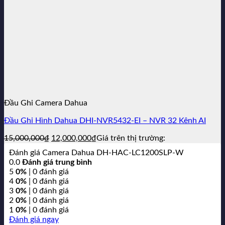
Đầu Ghi Camera Dahua
Đầu Ghi Hình Dahua DHI-NVR5432-EI – NVR 32 Kênh AI
Giá
Giá
15,000,000
₫
12,000,000
₫
Giá trên thị trường:
gốc
hiện
Đánh giá Camera Dahua DH-HAC-LC1200SLP-W
là:
tại
0.0
Đánh giá trung bình
15,000,000₫.
là:
5
0%
| 0 đánh giá
12,000,000₫.
4
0%
| 0 đánh giá
3
0%
| 0 đánh giá
2
0%
| 0 đánh giá
1
0%
| 0 đánh giá
Đánh giá ngay