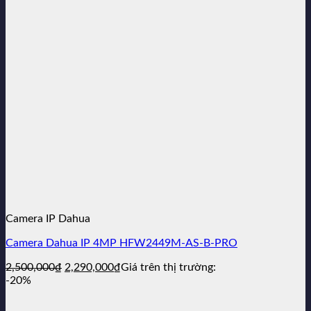
3,990,000₫.
là:
3,279,000₫.
Camera IP Dahua
Camera Dahua IP 4MP HFW2449M-AS-B-PRO
Giá
Giá
2,500,000
₫
2,290,000
₫
Giá trên thị trường:
gốc
hiện
-20%
là:
tại
2,500,000₫.
là: