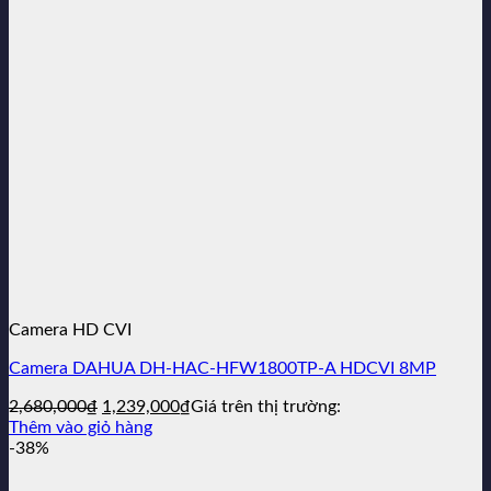
Camera HD CVI
Camera DAHUA DH-HAC-HFW1800TP-A HDCVI 8MP
Giá
Giá
2,680,000
₫
1,239,000
₫
Giá trên thị trường:
gốc
hiện
Thêm vào giỏ hàng
là:
tại
-38%
2,680,000₫.
là:
1,239,000₫.