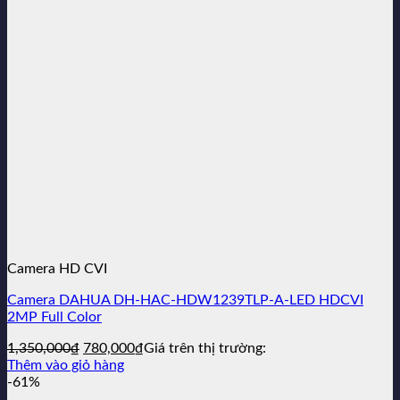
Camera HD CVI
Camera DAHUA DH-HAC-HDW1239TLP-A-LED HDCVI
2MP Full Color
Giá
Giá
1,350,000
₫
780,000
₫
Giá trên thị trường:
gốc
hiện
Thêm vào giỏ hàng
là:
tại
-61%
1,350,000₫.
là: