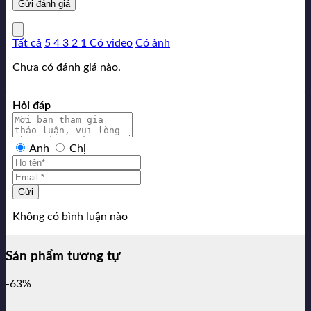
Tất cả
5
4
3
2
1
Có video
Có ảnh
Chưa có đánh giá nào.
Hỏi đáp
Anh
Chị
Gửi
Không có bình luận nào
Sản phẩm tương tự
-63%