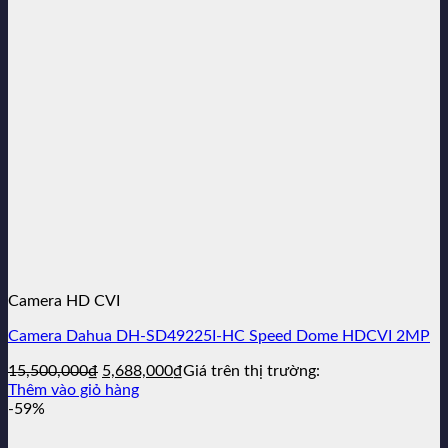
Camera HD CVI
Camera Dahua DH-SD49225I-HC Speed Dome HDCVI 2MP
Giá
Giá
15,500,000
₫
5,688,000
₫
Giá trên thị trường:
gốc
hiện
Thêm vào giỏ hàng
là:
tại
-59%
15,500,000₫.
là:
5,688,000₫.