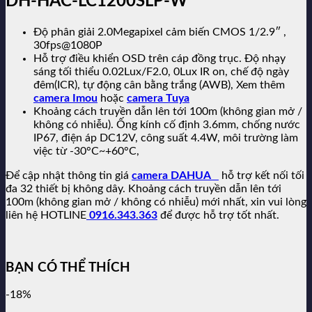
DH-HAC-LC1200SLP-W
Độ phân giải 2.0Megapixel cảm biến CMOS 1/2.9″ ,
30fps@1080P
Hỗ trợ điều khiển OSD trên cáp đồng trục. Độ nhạy
sáng tối thiểu 0.02Lux/F2.0, 0Lux IR on, chế độ ngày
đêm(ICR), tự động cân bằng trắng (AWB), Xem thêm
camera Imou
hoặc
camera Tuya
Khoảng cách truyền dẫn lên tới 100m (không gian mở /
không có nhiễu). Ống kính cố định 3.6mm, chống nước
IP67, điện áp DC12V, công suất 4.4W, môi trường làm
việc từ -30°C~+60°C,
Để cập nhật thông tin giá
camera DAHUA
hỗ trợ kết nối tối
đa 32 thiết bị không dây. Khoảng cách truyền dẫn lên tới
100m (không gian mở / không có nhiễu) mới nhất, xin vui lòng
liên hệ HOTLINE
0916.343.363
để được hỗ trợ tốt nhất.
BẠN CÓ THỂ THÍCH
-18%