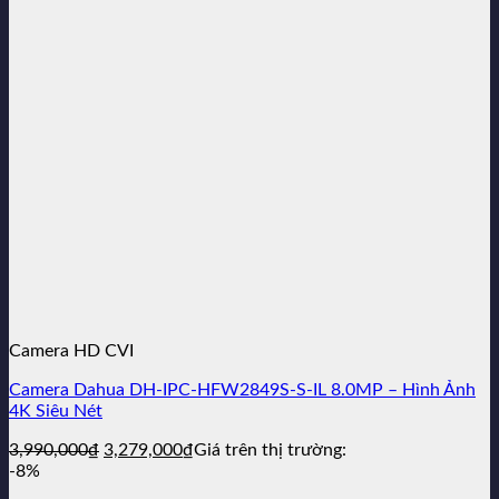
Camera HD CVI
Camera Dahua DH-IPC-HFW2849S-S-IL 8.0MP – Hình Ảnh
4K Siêu Nét
Giá
Giá
3,990,000
₫
3,279,000
₫
Giá trên thị trường:
gốc
hiện
-8%
là:
tại