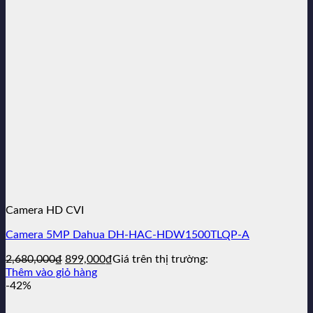
Camera HD CVI
Camera 5MP Dahua DH-HAC-HDW1500TLQP-A
Giá
Giá
2,680,000
₫
899,000
₫
Giá trên thị trường:
gốc
hiện
Thêm vào giỏ hàng
là:
tại
-42%
2,680,000₫.
là:
899,000₫.