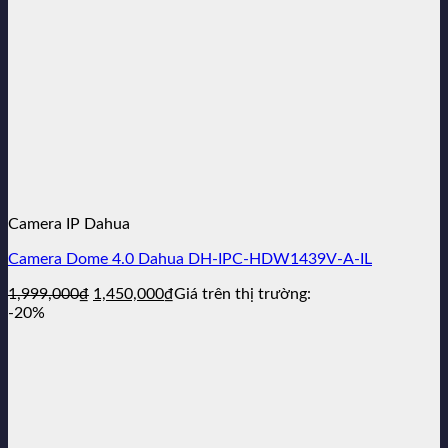
Camera IP Dahua
Camera Dome 4.0 Dahua DH-IPC-HDW1439V-A-IL
Giá
Giá
1,999,000
₫
1,450,000
₫
Giá trên thị trường:
gốc
hiện
-20%
là:
tại
1,999,000₫.
là:
1,450,000₫.