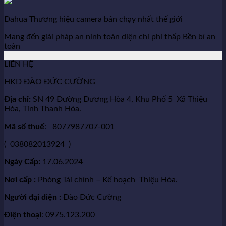
Dahua Thương hiệu camera bán chạy nhất thế giới
Mang đến giải pháp an ninh toàn diện chi phí thấp Bền bỉ an
toàn
LIÊN HỆ
HKD ĐÀO ĐỨC CƯỜNG
Địa chỉ:
SN 49 Đường Dương Hòa 4, Khu Phố 5 Xã Thiệu
Hóa, Tỉnh Thanh Hóa.
Mã số thuế
: 8077987707-001
( 038082013924 )
Ngày Cấp:
17.06.2024
Nơi cấp :
Phòng Tài chính – Kế hoạch Thiệu Hóa.
Người đại diện :
Đào Đức Cường
Điện thoại
: 0975.123.200