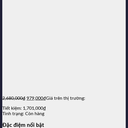
Giá
Giá
2,680,000
₫
979,000
₫
Giá trên thị trường:
gốc
hiện
Tiết kiệm:
1,701,000
₫
là:
tại
Tình trạng:
Còn hàng
2,680,000₫.
là:
979,000₫.
Đặc điệm nổi bật