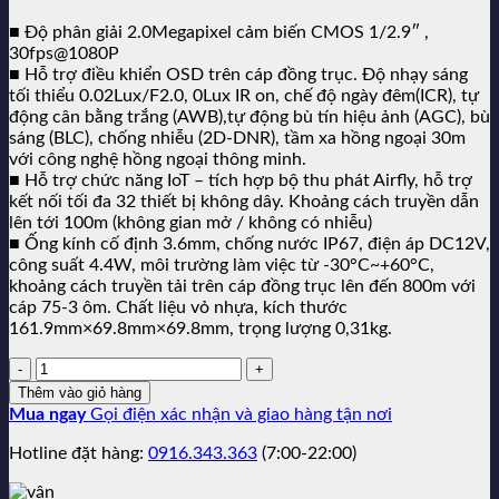
■ Độ phân giải 2.0Megapixel cảm biến CMOS 1/2.9″ ,
30fps@1080P
■ Hỗ trợ điều khiển OSD trên cáp đồng trục. Độ nhạy sáng
tối thiểu 0.02Lux/F2.0, 0Lux IR on, chế độ ngày đêm(ICR), tự
động cân bằng trắng (AWB),tự động bù tín hiệu ảnh (AGC), bù
sáng (BLC), chống nhiễu (2D-DNR), tầm xa hồng ngoại 30m
với công nghệ hồng ngoại thông minh.
■ Hỗ trợ chức năng IoT – tích hợp bộ thu phát Airfly, hỗ trợ
kết nối tối đa 32 thiết bị không dây. Khoảng cách truyền dẫn
lên tới 100m (không gian mở / không có nhiễu)
■ Ống kính cố định 3.6mm, chống nước IP67, điện áp DC12V,
công suất 4.4W, môi trường làm việc từ -30°C~+60°C,
khoảng cách truyền tải trên cáp đồng trục lên đến 800m với
cáp 75-3 ôm. Chất liệu vỏ nhựa, kích thước
161.9mm×69.8mm×69.8mm, trọng lượng 0,31kg.
Số
lượng:
Thêm vào giỏ hàng
Mua ngay
Gọi điện xác nhận và giao hàng tận nơi
Hotline đặt hàng:
0916.343.363
(7:00-22:00)