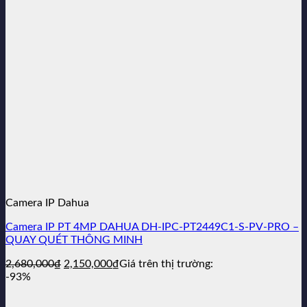
2,290,000₫.
Camera IP Dahua
Camera IP PT 4MP DAHUA DH-IPC-PT2449C1-S-PV-PRO –
QUAY QUÉT THÔNG MINH
Giá
Giá
2,680,000
₫
2,150,000
₫
Giá trên thị trường:
gốc
hiện
-93%
là:
tại
2,680,000₫.
là: