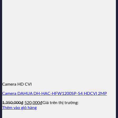
780,000₫.
Camera HD CVI
Camera DAHUA DH-HAC-HFW1200SP-S4 HDCVI 2MP
Giá
Giá
1,350,000
₫
520,000
₫
Giá trên thị trường:
gốc
hiện
Thêm vào giỏ hàng
là:
tại
1,350,000₫.
là: