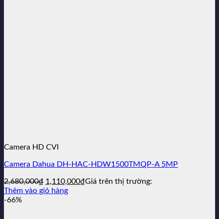
Camera HD CVI
Camera Dahua DH-HAC-HDW1500TMQP-A 5MP
Giá
Giá
2,680,000
₫
1,110,000
₫
Giá trên thị trường:
gốc
hiện
Thêm vào giỏ hàng
là:
tại
-66%
2,680,000₫.
là:
1,110,000₫.