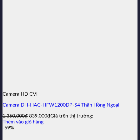
Camera HD CVI
Camera DH-HAC-HFW1200DP-S4 Thân Hồng Ngoại
Giá
Giá
1,350,000
₫
839,000
₫
Giá trên thị trường:
gốc
hiện
Thêm vào giỏ hàng
là:
tại
-59%
1,350,000₫.
là:
839,000₫.