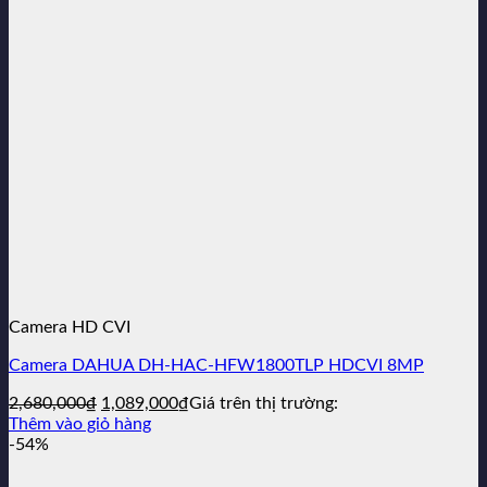
Camera HD CVI
Camera DAHUA DH-HAC-HFW1800TLP HDCVI 8MP
Giá
Giá
2,680,000
₫
1,089,000
₫
Giá trên thị trường:
gốc
hiện
Thêm vào giỏ hàng
là:
tại
-54%
2,680,000₫.
là:
1,089,000₫.