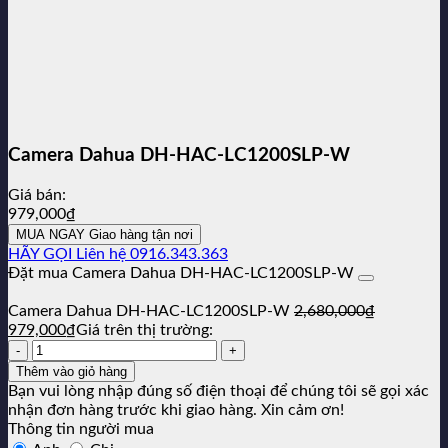
520,000₫.
Camera Dahua DH-HAC-LC1200SLP-W
Giá bán:
979,000
₫
MUA NGAY
Giao hàng tận nơi
HÃY GỌI
Liên hệ 0916.343.363
Đặt mua Camera Dahua DH-HAC-LC1200SLP-W
Camera Dahua DH-HAC-LC1200SLP-W
2,680,000
₫
Giá
Giá
979,000
₫
Giá trên thị trường:
gốc
Số
hiện
là:
lượng:
tại
Thêm vào giỏ hàng
2,680,000₫.
là:
Bạn vui lòng nhập đúng số điện thoại để chúng tôi sẽ gọi xác
979,000₫.
nhận đơn hàng trước khi giao hàng. Xin cảm ơn!
Thông tin người mua