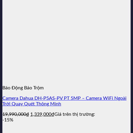
2,150,000₫.
Báo Động Báo Trộm
Camera Dahua DH-P5AS-PV PT 5MP – Camera WiFi Ngoài
Trời Quay Quét Thông Minh
Giá
Giá
19,990,000
₫
1,339,000
₫
Giá trên thị trường:
gốc
hiện
-15%
là:
tại
19,990,000₫.
là: