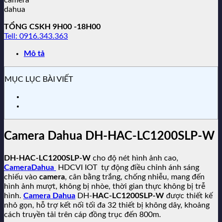
TỔNG CSKH 9H00 -18H00
Tell: 0916.343.363
Mô tả
MỤC LỤC BÀI VIẾT
Camera Dahua DH-HAC-LC1200SLP-W
DH-HAC-LC1200SLP-W
cho độ nét hình ảnh cao,
CameraDahua
HDCVI IOT tự động điều chỉnh ánh sáng
chiếu vào
camera
, cân bằng trắng, chống nhiễu, mang đến
hình ảnh mượt, không bị nhòe, thời gian thực không bị trễ
hình.
Camera Dahua
DH-
HAC-LC1200SLP-W
được thiết kế
nhỏ gọn, hỗ trợ kết nối tối đa 32 thiết bị không dây, khoảng
cách truyền tải trên cáp đồng trục đến 800m.